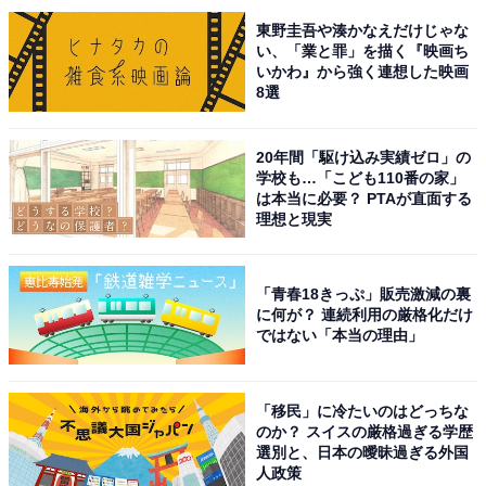
東野圭吾や湊かなえだけじゃな
い、「業と罪」を描く『映画ち
いかわ』から強く連想した映画
8選
20年間「駆け込み実績ゼロ」の
学校も…「こども110番の家」
は本当に必要？ PTAが直面する
こちらもおすすめ
理想と現実
好き＆行ってみたい「千葉県・茨城県の海の
駅」ランキング！ 2位「かもがわ海の駅」を抑
えた1位は？【2025年調査】
「青春18きっぷ」販売激減の裏
に何が？ 連続利用の厳格化だけ
ではない「本当の理由」
「移民」に冷たいのはどっちな
のか？ スイスの厳格過ぎる学歴
選別と、日本の曖昧過ぎる外国
人政策
1
2