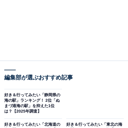
回答者の意見を集計したものであり、全体の意見を断定
的に示すものではありません
2位：しょうなん・逗子マリーナ海の駅／56票
2位は「しょうなん・逗子マリーナ海の駅」でした。相
模湾に面し、美しいヨットハーバーやリゾート施設が並
ぶこの海の駅は、湘南らしい南国の雰囲気が漂うおしゃ
れな景観が魅力。富士山を望む景観も人気の理由のひと
つです。
編集部が選ぶおすすめ記事
回答者からは「ヤシの木並木とヨットが並ぶ風景が南国
好き＆行ってみたい「静岡県の
海の駅」ランキング！ 2位「ぬ
のようで、写真映えするおしゃれな港です。海沿いのカ
まづ港海の駅」を抑えた1位
フェでゆっくり過ごしたり、夕暮れの富士山を眺めたり
は？【2025年調査】
してリゾート気分を味わいたいです」（30代女性／秋田
好き＆行ってみたい「北海道の
好き＆行ってみたい「東北の海
県）、「マグロや生シラスなど、普段食べられないくら