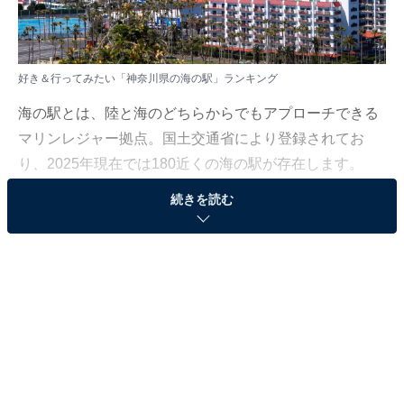
好き＆行ってみたい「神奈川県の海の駅」ランキング
海の駅とは、陸と海のどちらからでもアプローチできる
マリンレジャー拠点。国土交通省により登録されてお
り、2025年現在では180近くの海の駅が存在します。
続きを読む
All About ニュース編集部は10月17～18日、全国10～60
代の男女250人を対象に「海の駅」に関する独自のアン
ケート調査を実施しました。今回はその中から、好き＆
行ってみたい「神奈川県の海の駅」を紹介します！
＞9位までの全ランキング結果を見る
※本調査は全国250人を対象に実施したもので、結果は