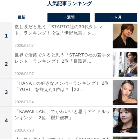
1位は「よこはま・みなとみらい海の駅」でした。横浜
最新
一週間
一ヶ月
の人気観光地・みなとみらい地区に位置し、ランドマー
癒し系だと思う「STARTO社の30代タレン
クタワーや赤レンガ倉庫、観覧車など魅力的な施設が充
ト」ランキング！ 2位「伊野尾慧」を...
1
実。観光・グルメ・デートにぴったりのスポットです。
2026/08/07
世界で活躍できると思う「STARTO社の若手タ
回答者のコメントを見ると「施設内にはホールやホテル
レント」ランキング！ 2位「目黒蓮...
2
などもあり、観光船などにも乗ることができる場所なの
2026/08/07
で、行ってみたい」（40代女性／福島県）、「みなとみ
「HANA」の好きなメンバーランキング！ 2位
らいの都市景観と港町の雰囲気を同時に楽しめる場所だ
「YURI」を抑えた1位は？【20...
3
から」（20代男性／福岡県）、「みなとみらいの高層ビ
ル群や観覧車を背景に、潮風を感じながら散策したい」
2026/07/24
（40代女性／愛知県）といった声がありました。
「KAWAII LAB.」でかわいいと思うアイドルラ
ンキング！ 2位「櫻井優衣」...
4
※回答者のコメントは原文ママです
2026/07/20