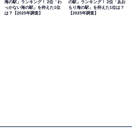
海の駅」ランキング！ 2位「わ
の駅」ランキング！ 2位「あお
い新鮮なものにありつけそうだから」（50代男性／大阪
っかない海の駅」を抑えた1位
もり海の駅」を抑えた1位は？
府）、「憧れの湘南の海をみてみたいから」（50代女性
は？【2025年調査】
【2025年調査】
／北海道）などのコメントがありました。
1位：よこはま・みなとみらい海の駅／107票