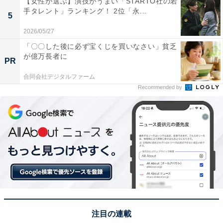
【女性が選ぶ】演技がうまい「STARTO社の若
手タレント」ランキング！ 2位「永...
5
この記事の執筆者：
坂上 恵
2026/05/27
「〇〇した後に必ず宝くじを買いなさい」貧乏
All About ニュースの編集者。オールアバウトに入社後、SNSトレン
が億万長者に
ドにフォーカスした記事執筆やSEOライティングの経験を経て、の
PR
ちにAll About ニュースチームのメンバーに加入。現在は旅行・カル
...続きを読む
合同会社デジタルファーム
チャー・エンタメなどを中心に企画編集を担当。東京都出身。居酒
Recommended by
屋巡りとスポーツ観戦が生きがい。
9位までの全ランキング結果を見
次ページ
る
注目の連載