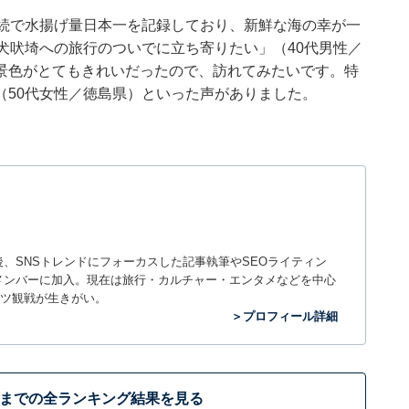
連続で水揚げ量日本一を記録しており、新鮮な海の幸が一
犬吠埼への旅行のついでに立ち寄りたい」（40代男性／
景色がとてもきれいだったので、訪れてみたいです。特
（50代女性／徳島県）といった声がありました。
入社後、SNSトレンドにフォーカスした記事執筆やSEOライティン
ームのメンバーに加入。現在は旅行・カルチャー・エンタメなどを中心
ツ観戦が生きがい。
＞プロフィール詳細
位までの全ランキング結果を見る