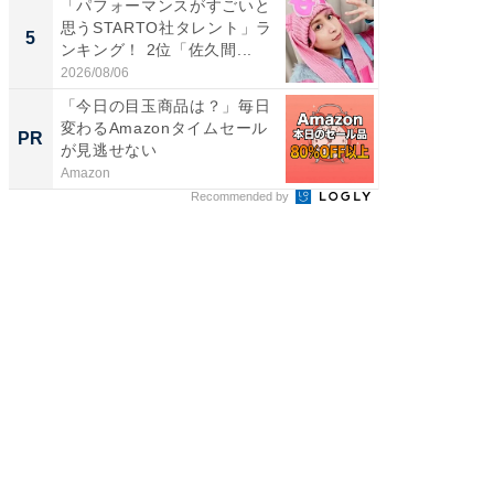
「パフォーマンスがすごいと
「ファン
思うSTARTO社タレント」ラ
ARTO
5
5
ンキング！ 2位「佐久間...
グ！ 2
2026/08/06
2026/08/0
「今日の目玉商品は？」毎日
すべて
変わるAmazonタイムセール
るその
PR
PR
が見逃せない
Amazon
COCO VIL
Recommended by