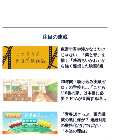
注目の連載
東野圭吾や湊かなえだけ
じゃない、「業と罪」を
描く『映画ちいかわ』か
ら強く連想した映画8選
20年間「駆け込み実績ゼ
ロ」の学校も…「こども
110番の家」は本当に必
要？ PTAが直面する理想
と現実
「青春18きっぷ」販売激
減の裏に何が？ 連続利用
の厳格化だけではない
「本当の理由」