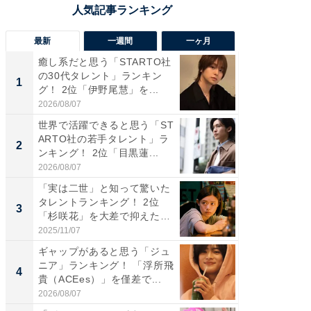
最新
一週間
一ヶ月
癒し系だと思う「STARTO社
癒し系だ
の30代タレント」ランキン
の若手
1
1
グ！ 2位「伊野尾慧」を...
グ！ 2
2026/08/07
2026/08/0
世界で活躍できると思う「ST
ギャップ
ARTO社の若手タレント」ラ
RTO社
2
2
ンキング！ 2位「目黒蓮...
キング！
2026/08/07
2026/08/0
「実は二世」と知って驚いた
「世界で
タレントランキング！ 2位
ARTO
3
3
「杉咲花」を大差で抑えた1
グ！ 2
位...
2025/11/07
2026/08/0
ギャップがあると思う「ジュ
身長を知
ニア」ランキング！ 「浮所飛
性俳優」
4
4
貴（ACEes）」を僅差で...
「鈴木
倒...
2026/08/07
2026/08/0