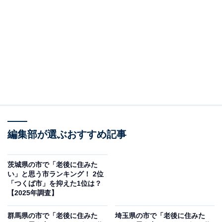
＞9位までの全ランキング結果を見る
2位：武蔵野市／42票
吉祥寺駅を中心とした利便性の高いエリアと、井の頭恩
賜公園などの豊かな緑が共存する市です。都心へのアク
セスが良く、駅周辺には商業施設や文化施設が充実して
います。教育機関や医療機関も多く、住環境が非常に整
っているため、生活の質を重視する層から支持を集めて
編集部が選ぶおすすめ記事
います。落ち着いた住環境と都会的な利便性のバランス
が良いのが特徴です。
茨城県の市で「老後に住みた
い」と思う市ランキング！ 2位
「つくば市」を抑えた1位は？
回答者からは「吉祥寺は住みたい街ランキングの上位常
【2025年調査】
連、住環境が良いので老後も住みやすそう」（40代男性
群馬県の市で「老後に住みた
埼玉県の市で「老後に住みた
／岩手県）、「緑と都会の住みやすいの良いとこどりだ