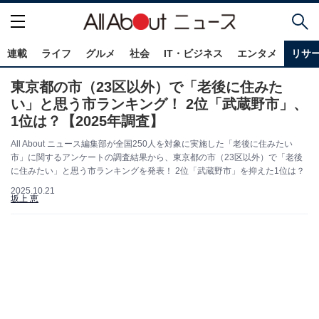
連載
ライフ
グルメ
社会
IT・ビジネス
エンタメ
リサ
東京都の市（23区以外）で「老後に住みた
い」と思う市ランキング！ 2位「武蔵野市」、
1位は？【2025年調査】
All About ニュース編集部が全国250人を対象に実施した「老後に住みたい
市」に関するアンケートの調査結果から、東京都の市（23区以外）で「老後
に住みたい」と思う市ランキングを発表！ 2位「武蔵野市」を抑えた1位は？
2025.10.21
坂上 恵