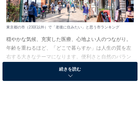
東京都の市（23区以外）で「老後に住みたい」と思う市ランキング
穏やかな気候、充実した医療、心地よい人のつながり。
年齢を重ねるほど、「どこで暮らすか」は人生の質を左
右する大きなテーマになります。便利さと自然のバラン
ス、安心して過ごせる環境、そしてその土地ならではの
続きを読む
魅力。そんな視点から多くの人が憧れる“理想の街”と
は、一体どこなのでしょうか。
All About ニュース編集部では、2025年10月14〜15日の
期間、全国10〜60代の男女250人を対象に、「老後に住
みたい市」に関するアンケートを実施しました。その中
から、東京都の市（23区以外）で「老後に住みたい」と
思う市ランキングの結果をご紹介します。