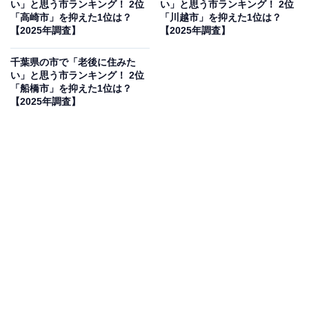
い」と思う市ランキング！ 2位
い」と思う市ランキング！ 2位
から」（30代女性／愛知県）、「23区にも近く、商業施
「高崎市」を抑えた1位は？
「川越市」を抑えた1位は？
設や公共施設も充実しており、住みやすい環境が整って
【2025年調査】
【2025年調査】
いると思うからです」（60代男性／愛知県）といった声
千葉県の市で「老後に住みた
が集まりました。
い」と思う市ランキング！ 2位
「船橋市」を抑えた1位は？
【2025年調査】