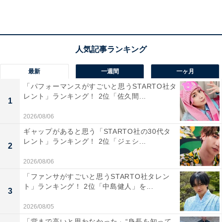
1位：八王子市／62票
東京都の多摩地域南西部に位置する市で、都心へのアク
セスと自然の豊かさを兼ね備えています。高尾山などの
自然スポットがあり、四季折々の美しい景色を楽しめま
最新
一週間
一ヶ月
す。大学が多く、活気がありながらも、生活費が都心部
「パフォーマンスがすごいと思うSTARTO社タ
に比べて抑えられる点も魅力です。医療機関や商業施設
レント」ランキング！ 2位「佐久間...
1
も整っており、比較的ゆったりとした老後を送るのに適
2026/08/06
しています。
ギャップがあると思う「STARTO社の30代タ
レント」ランキング！ 2位「ジェシ...
2
回答者からは「23区以外なら1番東京に近い生活利便施
2026/08/06
設を揃えているから」（40代女性／神奈川県）、「比較
的静かで過ごしやすいが交通もしっかりしているから」
「ファンサがすごいと思うSTARTO社タレン
ト」ランキング！ 2位「中島健人」を...
（30代女性／茨城県）、「自然が多く、落ち着いた生活
3
ができる一方で、買い物や医療も便利です。高尾山など
2026/08/05
自然が身近にあり、散歩やハイキングも楽しめます。老
「背まで高いと思わなかった」“身長を知って