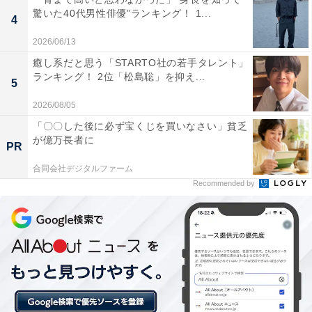
驚いた40代男性俳優”ランキング！ 1...
後を穏やかに過ごせる街です」（30代女性／大阪府）と
4
いった声が集まりました。
2026/06/13
癒し系だと思う「STARTO社の若手タレント」
ランキング！ 2位「松島聡」を抑え...
5
※回答者からのコメントは原文ママです
2026/08/05
「〇〇した後に必ず宝くじを買いなさい」貧乏
この記事の執筆者：
坂上 恵
が億万長者に
PR
合同会社デジタルファーム
All About ニュースの編集者。オールアバウトに入社後、SNSトレン
Recommended by
ドにフォーカスした記事執筆やSEOライティングの経験を経て、の
ちにAll About ニュースチームのメンバーに加入。現在は旅行・カル
...続きを読む
チャー・エンタメなどを中心に企画編集を担当。東京都出身。居酒
屋巡りとスポーツ観戦が生きがい。
次ページ
9位までのランキング結果を見る