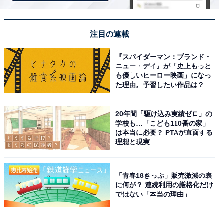
注目の連載
『スパイダーマン：ブランド・
ニュー・デイ』が「史上もっと
も優しいヒーロー映画」になっ
た理由。予習したい作品は？
20年間「駆け込み実績ゼロ」の
学校も…「こども110番の家」
は本当に必要？ PTAが直面する
理想と現実
こちらもおすすめ
神奈川県の市で「老後に住みたい」と思う市ラ
「青春18きっぷ」販売激減の裏
ンキング！ 2位「鎌倉市」を抑えた1位は？
に何が？ 連続利用の厳格化だけ
【2025年調査】
ではない「本当の理由」