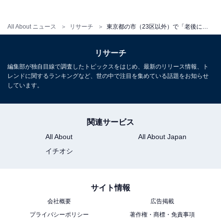
All About ニュース
リサーチ
東京都の市（23区以外）で「老後に住みたい」と思う市ランキング！ 2位「武蔵野市」、1位は？【2025年調査】
リサーチ
編集部が独自目線で調査したトピックスをはじめ、最新のリリース情報、ト
レンドに関するランキングなど、世の中で注目を集めている話題をお知らせ
しています。
関連サービス
All About
All About Japan
イチオシ
サイト情報
会社概要
広告掲載
プライバシーポリシー
著作権・商標・免責事項