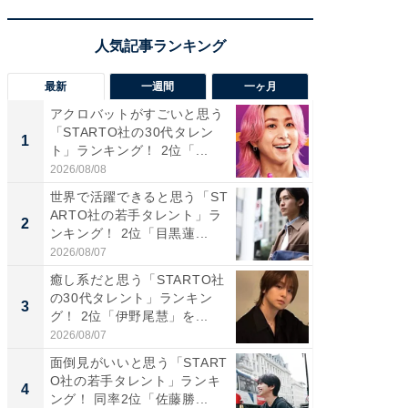
最新
一週間
一ヶ月
アクロバットがすごいと思う
癒し系だ
「STARTO社の30代タレン
の若手
1
1
ト」ランキング！ 2位「...
グ！ 2
2026/08/08
2026/08/0
世界で活躍できると思う「ST
癒し系だ
ARTO社の若手タレント」ラ
の30代
2
2
ンキング！ 2位「目黒蓮...
グ！ 2
2026/08/07
2026/08/0
癒し系だと思う「STARTO社
「パフ
の30代タレント」ランキン
思うST
3
3
グ！ 2位「伊野尾慧」を...
ンキング
2026/08/07
2026/08/0
面倒見がいいと思う「START
ギャップ
O社の若手タレント」ランキ
RTO社
4
4
ング！ 同率2位「佐藤勝...
キング！