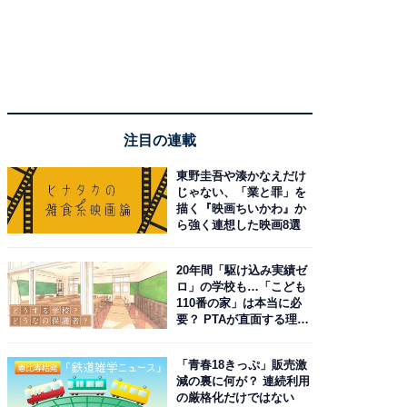
注目の連載
東野圭吾や湊かなえだけ
じゃない、「業と罪」を
描く『映画ちいかわ』か
ら強く連想した映画8選
20年間「駆け込み実績ゼ
ロ」の学校も…「こども
110番の家」は本当に必
要？ PTAが直面する理想
と現実
「青春18きっぷ」販売激
減の裏に何が？ 連続利用
の厳格化だけではない