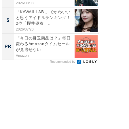
2026/08/08
2026/08/0
「KAWAII LAB.」でかわいい
世界で活
と思うアイドルランキング！
ARTO
5
5
2位「櫻井優衣」...
ンキング
2026/07/20
2026/08/0
「今日の目玉商品は？」毎日
「今日
変わるAmazonタイムセール
変わるA
PR
PR
が見逃せない
が見逃
Amazon
Amazon
Recommended by