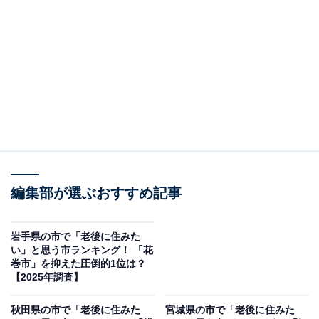
が広がり、弘前城の敷地内にある弘前公園は、桜の名所
として全国的に知られています。
JR弘前駅周辺と土手町周辺は、商業施設や飲食店、医療
機関などが集積する生活利便性の高いエリアとしてにぎ
わうほか、自然景観を身近に楽しめる住環境が幅広い世
代からの支持を集めています。1年を通して「弘前ねぷ
たまつり」など伝統的な祭りやイベントが盛大に開催さ
れています。
編集部が選ぶおすすめ記事
回答者からは、「歴史ある文化と静かで穏やかな市民性
があり、自然の美しさの中で落ち着いて暮らせるから」
岩手県の市で「老後に住みた
い」と思う市ランキング！ 「花
（30代女性／北海道）、「旅行で行った事があり綺麗な
巻市」を抑えた圧倒的1位は？
街で田舎すぎず過ごしやすそうだから」（50代女性／北
【2025年調査】
海道）、「歴史や文化が感じられる落ち着いた街で、生
秋田県の市で「老後に住みた
宮城県の市で「老後に住みた
活環境も整っています。医療施設やスーパーが充実して