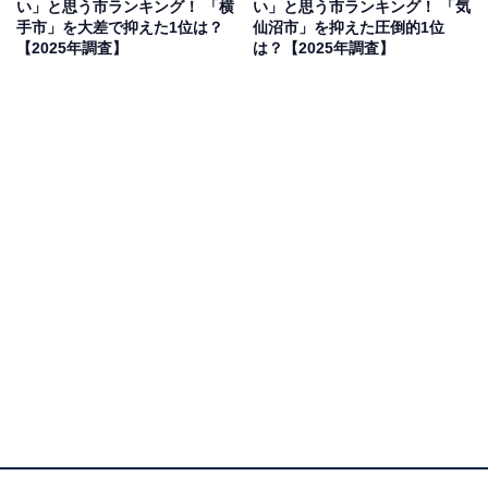
い」と思う市ランキング！ 「横
い」と思う市ランキング！ 「気
おり、日常生活に困りません。桜やりんご畑など自然も
手市」を大差で抑えた1位は？
仙沼市」を抑えた圧倒的1位
豊かで、静かに穏やかな老後を過ごせそうな雰囲気があ
【2025年調査】
は？【2025年調査】
ります」（30代女性／秋田県）、「商業施設が多くて生
活に困らない」（40代女性／福島県）などの声がありま
した。