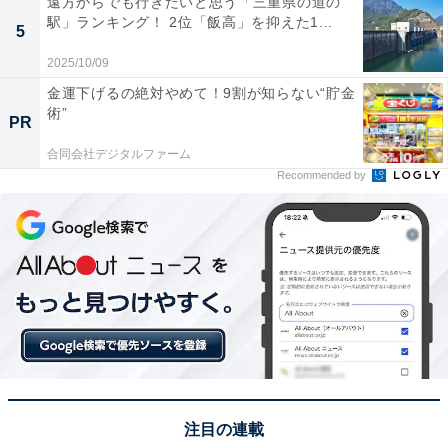
遠方からでも行きたいと思う「三重県の道の
回答者からは、「1度行ったことがあり、街並みがいい
駅」ランキング！ 2位「飯高」を抑えた1...
5
なと思ったから」（20代女性／神奈川県）、「生まれた
2025/10/09
ところに帰りたい」（20代女性／青森県）、「観光要素
金運下げるの絶対やめて！9割が知らない“貯金
もあり程よい都会感も感じられるから」（50代男性／東
術”
PR
京都）、「自然豊かだけど、人口も多いので暮らすのに
合同会社デジタルファーム
不便しなさそう」（40代女性／群馬県）などのコメント
Recommended by
が寄せられました。
※回答者からのコメントは原文ママです
この記事の執筆者：
福島 ゆき
アニメや漫画のレビュー、エンタメトピックスなどを中心に、オー
ルジャンルで執筆中のライター。時々、店舗取材などのリポート記
事も担当。All AboutおよびAll About NEWSでのライター歴は5年。
...続きを読む
注目の連載