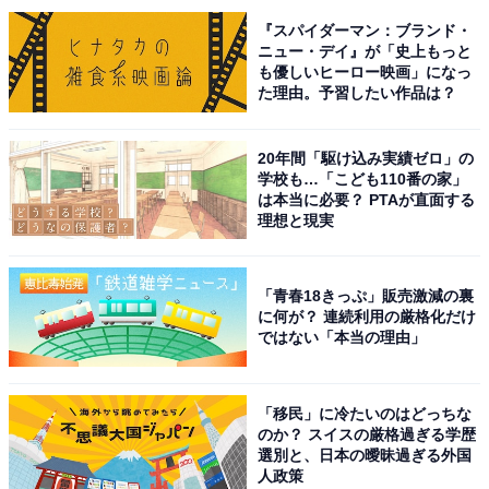
『スパイダーマン：ブランド・
ニュー・デイ』が「史上もっと
4位までの全ランキング結果を見
次ページ
も優しいヒーロー映画」になっ
る
た理由。予習したい作品は？
20年間「駆け込み実績ゼロ」の
学校も…「こども110番の家」
は本当に必要？ PTAが直面する
理想と現実
「青春18きっぷ」販売激減の裏
に何が？ 連続利用の厳格化だけ
ではない「本当の理由」
「移民」に冷たいのはどっちな
のか？ スイスの厳格過ぎる学歴
選別と、日本の曖昧過ぎる外国
人政策