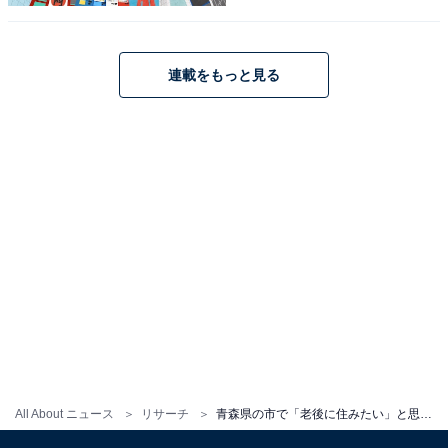
こちらもおすすめ
北海道の市で「老後に住みたいと思う」市ラン
キング！ 2位は「函館市」、1位は？【2025年
連載をもっと見る
調査】
1
2
All About ニュース
リサーチ
青森県の市で「老後に住みたい」と思う市ランキング！ 「弘前市」を抑えた1位は？【2025年調査】