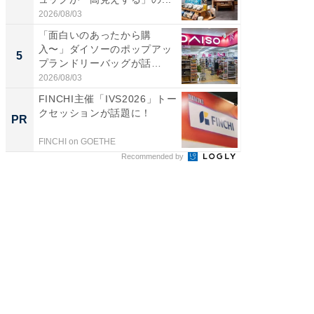
帰...
2026/08/03
2026/08/0
「面白いのあったから購
「これ
入〜」ダイソーのポップアッ
ダイソ
5
5
プランドリーバッグが話
リーバ
題。“さま...
わ...
2026/08/03
2026/08/0
FINCHI主催「IVS2026」トー
「歯を失
クセッションが話題に！
必ずや
PR
PR
インプ
FINCHI on GOETHE
あんしん
Recommended by