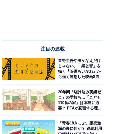
注目の連載
東野圭吾や湊かなえだけ
じゃない、「業と罪」を
描く『映画ちいかわ』か
ら強く連想した映画8選
20年間「駆け込み実績ゼ
ロ」の学校も…「こども
110番の家」は本当に必
要？ PTAが直面する理想
と現実
「青春18きっぷ」販売激
減の裏に何が？ 連続利用
の厳格化だけではない