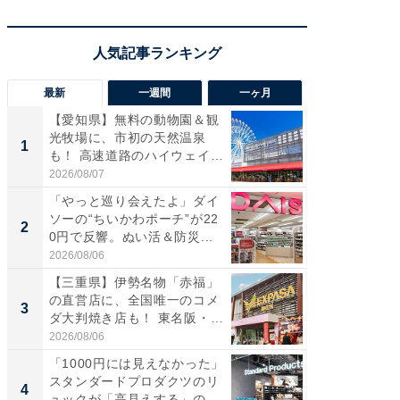
最新
一週間
一ヶ月
【愛知県】無料の動物園＆観
【兵庫
光牧場に、市初の天然温泉
ーメン
1
1
も！ 高速道路のハイウェイオ
再現した
ア...
道...
2026/08/07
2026/08/0
「やっと巡り会えたよ」ダイ
【三重
ソーの“ちいかわポーチ”が22
の直営
2
2
0円で反響。ぬい活＆防災...
ダ大判焼
伊...
2026/08/06
2026/08/0
【三重県】伊勢名物「赤福」
【千葉県
の直営店に、全国唯一のコメ
級マー
3
3
ダ大判焼き店も！ 東名阪・
ノベし
伊...
ー...
2026/08/06
2026/08/0
「1000円には見えなかった」
立山連
スタンダードプロダクツのリ
風呂に、
4
4
ュックが「高見えする」の...
層水風