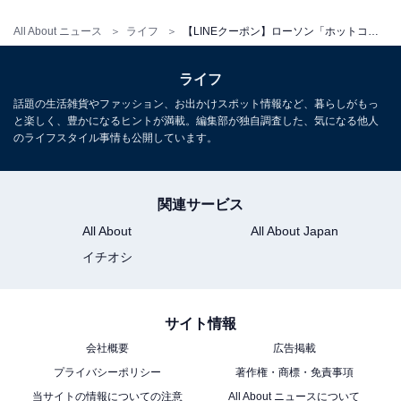
All About ニュース
ライフ
【LINEクーポン】ローソン「ホットコーヒー」「アイスコーヒー」が今だけ割引価格に！ 厳選されたコーヒー豆の味わいが魅力
ライフ
話題の生活雑貨やファッション、お出かけスポット情報など、暮らしがもっ
と楽しく、豊かになるヒントが満載。編集部が独自調査した、気になる他人
のライフスタイル事情も公開しています。
関連サービス
All About
All About Japan
イチオシ
サイト情報
会社概要
広告掲載
プライバシーポリシー
著作権・商標・免責事項
当サイトの情報についての注意
All About ニュースについて