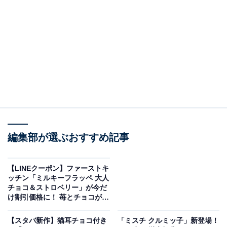
ローソン「ホットコーヒー」「アイスコーヒー」のどち
らかが20円引きで手に入るクーポンが、LINEで配信中。
有効期限は11月30日までとなっています。
「ホットコーヒー」「アイスコーヒー」の魅力は？
「マチカフェ」の名を掲げ、手軽なのに本格派な味わい
が楽しめるのが魅力のローソンのコーヒー。ブラジル産
の熟成豆をはじめとした厳選されたコーヒー豆を使用。
素材本来のおいしさを生かすため、エスプレッソマシン
編集部が選ぶおすすめ記事
で抽出を行っている点も魅力です。
【LINEクーポン】ファーストキ
ッチン「ミルキーフラッペ 大人
チョコ＆ストロベリー」が今だ
け割引価格に！ 苺とチョコが相
性抜群
【スタバ新作】猫耳チョコ付き
「ミスチ クルミッ子」新登場！