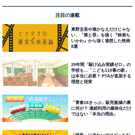
注目の連載
東野圭吾や湊かなえだけじゃな
1
2
い、「業と罪」を描く『映画ち
いかわ』から強く連想した映画
8選
20年間「駆け込み実績ゼロ」の
学校も…「こども110番の家」
は本当に必要？ PTAが直面する
理想と現実
「青春18きっぷ」販売激減の裏
に何が？ 連続利用の厳格化だけ
ではない「本当の理由」
「移民」に冷たいのはどっちな