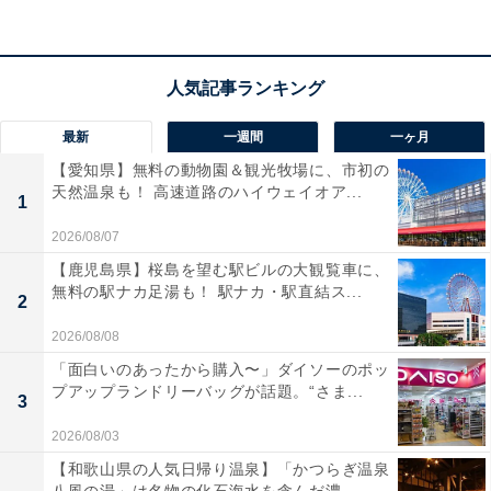
最新
一週間
一ヶ月
LINEで「クーポン」を使用する方法
【愛知県】無料の動物園＆観光牧場に、市初の
天然温泉も！ 高速道路のハイウェイオア...
1
1. LINEアプリのメニューから右下の「ウォレット」を選
択
2026/08/07
2. ウォレットの機能一覧より「クーポン」を選択
【鹿児島県】桜島を望む駅ビルの大観覧車に、
無料の駅ナカ足湯も！ 駅ナカ・駅直結ス...
3. 使用したいクーポンを選択する
2
2026/08/08
日々更新されるクーポンを忘れずにチェックして、上手
「面白いのあったから購入〜」ダイソーのポッ
にお買いものや食事を楽しみたいところです。
プアップランドリーバッグが話題。“さま...
3
2026/08/03
【和歌山県の人気日帰り温泉】「かつらぎ温泉