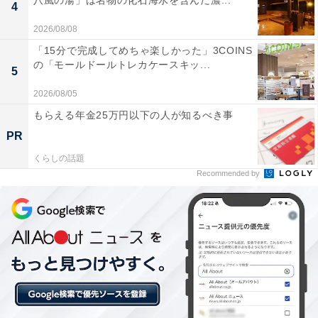
八風の湯」は名物の化石海水を含んだ濃...
4
2026/08/08
「15分で完成してめちゃ楽しかった」3COINS
の「モールドールトレカケースキッ...
5
2026/08/05
もらえる年金25万円以下の人が知るべき事
PR
くらしの話題
Recommended by
こちらもおすすめ
【LINEクーポン】ファミマ「ファミマルベーカ
リー」が今だけ割引価格に！ 種類豊富なパンが
お得な価格で楽しめる