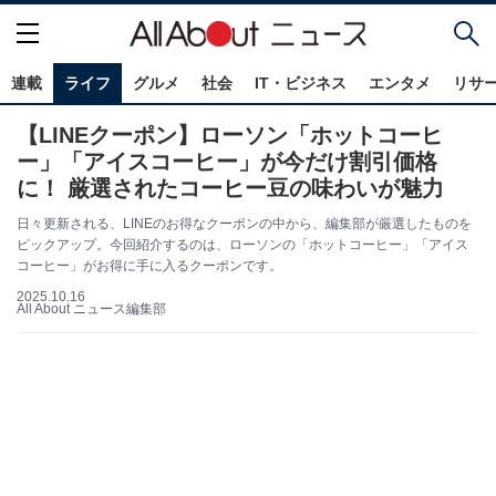
連載
ライフ
グルメ
社会
IT・ビジネス
エンタメ
リサ
【LINEクーポン】ローソン「ホットコーヒ
ー」「アイスコーヒー」が今だけ割引価格
に！ 厳選されたコーヒー豆の味わいが魅力
日々更新される、LINEのお得なクーポンの中から、編集部が厳選したものを
ピックアップ。今回紹介するのは、ローソンの「ホットコーヒー」「アイス
コーヒー」がお得に手に入るクーポンです。
2025.10.16
All About ニュース編集部