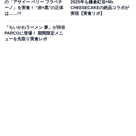
の「アサイー ベリー フラペチ
2025年も鎌倉紅谷×Mr.
ーノ」を実食！ “赤×黒”の正体
CHEESECAKEの絶品コラボが
は……!?
実現【実食リポ】
「ちいかわラーメン 豚」が渋谷
PARCOに登場！ 期間限定メニ
ューを先取り実食レポ
LINEで「クーポン」を使用する方法は？
お得に買い物や食事を楽しむために見逃せないLINEのク
ーポン。取得方法は以下の通りです。