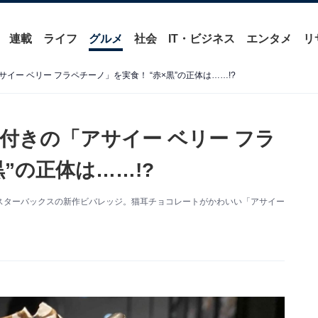
連載
ライフ
グルメ
社会
IT・ビジネス
エンタメ
リ
ー ベリー フラペチーノ」を実食！ “赤×黒”の正体は……!?
付きの「アサイー ベリー フラ
”の正体は……!?
スターバックスの新作ビバレッジ。猫耳チョコレートがかわいい「アサイー