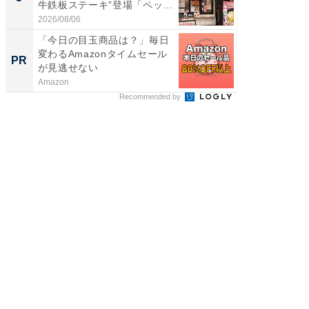
牛鉄板ステーキ”登場「ペッ...
っ！？1
2026/08/06
2026/08/0
「今日の目玉商品は？」毎日
頑張ら
変わるAmazonタイムセール
にくい
PR
PR
が見逃せない
Amazon
森永乳業
Recommended by