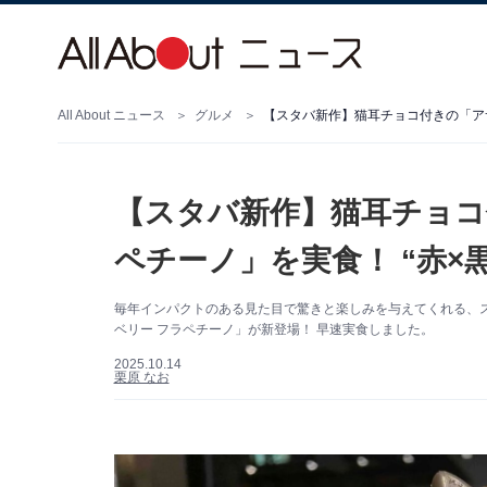
All About ニュース
グルメ
【スタバ新作】猫耳チョコ付きの「アサイ
【スタバ新作】猫耳チョコ
ペチーノ」を実食！ “赤×黒
毎年インパクトのある見た目で驚きと楽しみを与えてくれる、
ベリー フラペチーノ」が新登場！ 早速実食しました。
2025.10.14
栗原 なお