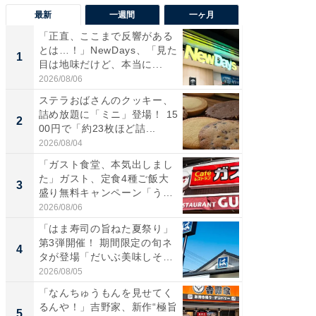
最新
一週間
一ヶ月
「正直、ここまで反響がある
ステラ
とは…！」NewDays、「見た
詰め放題
1
1
目は地味だけど、本当に...
00円で「
2026/08/06
2026/08/0
ステラおばさんのクッキー、
「えぐ
詰め放題に「ミニ」登場！ 15
う！」
2
2
00円で「約23枚ほど詰...
神」と
が神」「.
2026/08/04
2026/08/0
「ガスト食堂、本気出しまし
「はま
た」ガスト、定食4種ご飯大
第3弾開
3
3
盛り無料キャンペーン「うお
タが登
お...
う...
2026/08/06
2026/08/0
「はま寿司の旨ねた夏祭り」
「たま
第3弾開催！ 期間限定の旬ネ
グ、新作
4
4
タが登場「だいぶ美味しそ
ィ”登場
う...
2026/08/05
2026/08/0
「なんちゅうもんを見せてく
「とう
るんや！」吉野家、新作“極旨
家、“ア
5
5