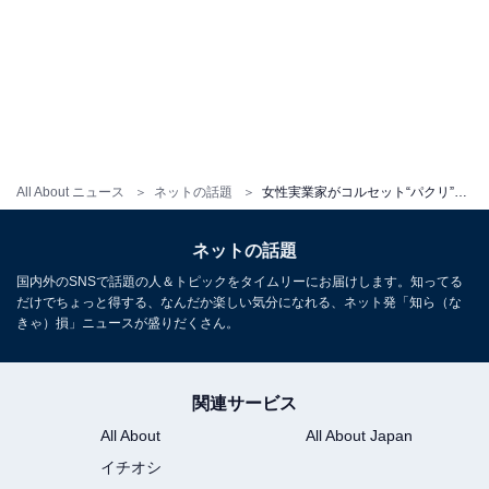
All About ニュース
ネットの話題
女性実業家がコルセット“パクリ”疑惑で炎上？ 擁護の声多数も「性に言及するのは悪手かも」指摘受ける
ネットの話題
国内外のSNSで話題の人＆トピックをタイムリーにお届けします。知ってる
だけでちょっと得する、なんだか楽しい気分になれる、ネット発「知ら（な
きゃ）損」ニュースが盛りだくさん。
関連サービス
All About
All About Japan
イチオシ