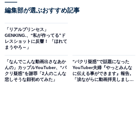
編集部が選ぶおすすめ記事
「リアルプリンセス」
GENKING.、“私が作ってる”ド
レスショットに反響！ 「ほれて
まうやろ～」
「なんでこんな動画出さなあか
“パクリ疑惑”で話題になった
んの」カップルYouTuber、“パ
YouTuber夫婦『やっとみんな
クリ疑惑”を謝罪「2人のこんな
に伝える事ができます』報告。
悲しそうな顔初めてみた」
「涙ながらに動画拝見しまし
た」