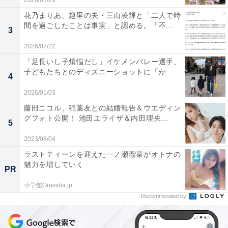
2026/01/29
花乃まりあ、趣里の夫・三山凌輝と「二人で時
間を過ごしたことは事実」と認める。「不...
3
2026/07/22
「足長いし子煩悩だし」イケメンバレー選手、
子どもたちとのディズニーショットに「か...
4
2026/01/03
藤田ニコル、稲葉友との結婚報告＆ウエディン
グフォト公開！ 池田エライザ＆内田理央...
5
2023/08/04
ラストティーンを迎えた一ノ瀬瑠菜がオトナの
魅力を増していく
PR
小学館Gravidia.jp
Recommended by