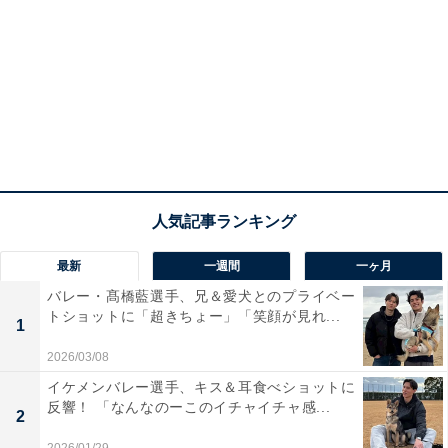
最新
一週間
一ヶ月
バレー・髙橋藍選手、兄＆愛犬とのプライベー
トショットに「超きちょー」「笑顔が見れ...
1
2026/03/08
イケメンバレー選手、キス＆耳食べショットに
反響！ 「なんなのーこのイチャイチャ感...
2