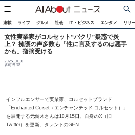
連載
ライフ
グルメ
社会
IT・ビジネス
エンタメ
リサ
女性実業家がコルセット“パクリ”疑惑で炎
上？ 擁護の声多数も「性に言及するのは悪手
かも」指摘受ける
2025.10.16
多町野 望
インフルエンサーで実業家、コルセットブランド
「Enchanted Corset（エンチャンテッド コルセット）」
を展開する元鈴木さんは10月15日、自身のX（旧
Twitter）を更新。タレントのGEN...