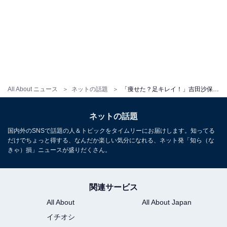
All About ニュース
ネットの話題
「痩せた？足キレイ！」吉田沙保里、めいっ子？ を軽々投げる姿に反響「どんどん綺麗になっていくね」
ネットの話題
国内外のSNSで話題の人＆トピックをタイムリーにお届けします。知ってる
だけでちょっと得する、なんだか楽しい気分になれる、ネット発「知ら（な
きゃ）損」ニュースが盛りだくさん。
関連サービス
All About
All About Japan
イチオシ