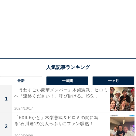
最新
一週間
一ヶ月
「うわすごい豪華メンバー」木梨憲武、ヒロミ
へ「連絡ください！」呼び掛ける。ISS...
1
2024/10/17
「EXILEかと」木梨憲武＆ヒロミの間に写
る“石川遼”の別人っぷりにファン騒然！...
2