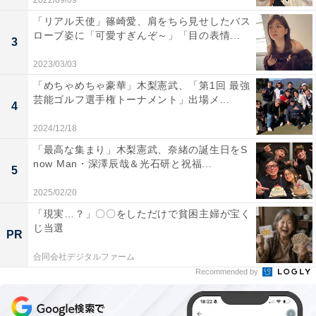
2022/09/09
「リアル天使」篠崎愛、肩をちら見せしたバス
ローブ姿に「可愛すぎんぞ～」「目の表情...
3
2023/03/03
「めちゃめちゃ豪華」木梨憲武、「第1回 最強
芸能ゴルフ選手権トーナメント」出場メ...
4
2024/12/18
「最高な集まり」木梨憲武、奈緒の誕生日をS
now Man・深澤辰哉＆光石研と祝福...
5
2025/02/20
「現実…？」〇〇をしただけで貧困主婦が宝く
じ当選
PR
合同会社デジタルファーム
Recommended by