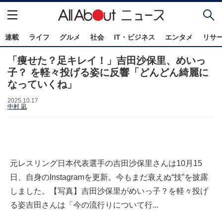
連載
ライフ
グルメ
社会
IT・ビジネス
エンタメ
リサ
「痩せた？足キレイ！」吉田沙保里、めいっ
子？ を軽々投げる姿に反響「どんどん綺麗に
なっていくね」
2025.10.17
中村 凪
元レスリング日本代表選手の吉田沙保里さんは10月15
日、自身のInstagramを更新。今もまだ衰えぬ“技”を披露
しました。【写真】吉田沙保里がめいっ子？を軽々投げ
る姿吉田さんは「今の流行りについて行...