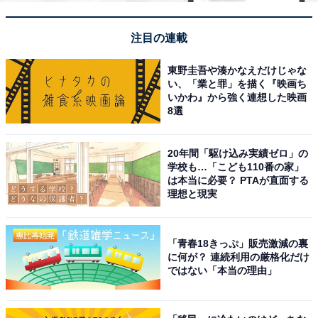
注目の連載
東野圭吾や湊かなえだけじゃな
い、「業と罪」を描く『映画ち
いかわ』から強く連想した映画
8選
20年間「駆け込み実績ゼロ」の
学校も…「こども110番の家」
は本当に必要？ PTAが直面する
理想と現実
「青春18きっぷ」販売激減の裏
に何が？ 連続利用の厳格化だけ
ではない「本当の理由」