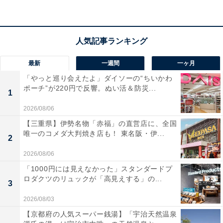
最新
一週間
一ヶ月
「やっと巡り会えたよ」ダイソーの“ちいかわ
ポーチ”が220円で反響。ぬい活＆防災...
1
2026/08/06
【三重県】伊勢名物「赤福」の直営店に、全国
唯一のコメダ大判焼き店も！ 東名阪・伊...
2
2026/08/06
「1000円には見えなかった」スタンダードプ
ロダクツのリュックが「高見えする」の...
3
2026/08/03
【京都府の人気スーパー銭湯】「宇治天然温泉