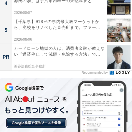
源氏の湯」は宇治市内唯一の天然温泉と...
4
2026/08/07
【千葉県】918㎡の県内最大級マーケットか
ら、廃校をリノベした直売所まで。ファー...
5
2026/08/06
カードローン地獄の人は、消費者金融が教えな
い『返済停止して減額・免除する方法』で...
PR
渋谷法務総合事務所
Recommended by