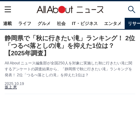
連載
ライフ
グルメ
社会
IT・ビジネス
エンタメ
リサ
静岡県で「秋に行きたい滝」ランキング！ 2位
「つるべ落としの滝」を抑えた1位は？
【2025年調査】
All About ニュース編集部が全国250人を対象に実施した秋に行きたい滝に関
するアンケートの調査結果から、「静岡県で秋に行きたい滝」ランキングを
発表！ 2位「つるべ落としの滝」を抑えた1位は？
2025.10.19
坂上 恵