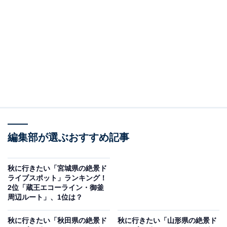
2位：八甲田山酸ヶ湯温泉周辺ルート（青森市）／
37票
2位にランクインしたのは、県中央に位置する火山群、
八甲田山を経由する「八甲田山酸ヶ湯温泉周辺ルート」
です。
ブナやカエデが鮮やかに色づく八甲田周辺のワインディ
ングは、温泉と紅葉が同時に楽しめます。総ヒバ造りの
混浴大浴場である通称「ヒバ千人風呂」を有する「酸ヶ
編集部が選ぶおすすめ記事
湯温泉」も、日帰り入浴におすすめです。
秋に行きたい「宮城県の絶景ド
ライブスポット」ランキング！
回答者からは「温泉が好きだから」（30代女性／大阪
2位「蔵王エコーライン・御釜
府）、「温泉巡りをしたい」（20代女性／山形県）、
周辺ルート」、1位は？
「八甲田山の絶景を見て圧倒されたい」（40代男性／兵
秋に行きたい「秋田県の絶景ド
秋に行きたい「山形県の絶景ド
庫県）といったコメントが寄せられています。