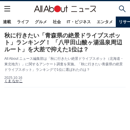
連載
ライフ
グルメ
社会
IT・ビジネス
エンタメ
リサ
秋に行きたい「青森県の絶景ドライブスポッ
ト」ランキング！ 「八甲田山酸ヶ湯温泉周辺
ルート」を大差で抑えた1位は？
All About ニュース編集部は「秋に行きたい絶景ドライブスポット（北海道・
東北地方）」に関するアンケート調査を実施。「秋に行きたい青森県の絶景
ドライブスポット」ランキングで1位に選ばれたのは？
2025.10.16
くま なかこ