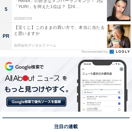
「HANA」の好きなメンバーランキング！ 2位
この記事の執筆者：
くま なかこ
「YURI」を抑えた1位は？【20...
5
2026/07/24
編プロ出身のフリーランスエディター。編集・執筆・校閲・SNS運
用担当として月間120本以上のコンテンツ制作に携わっています。
【宝くじ】このままの買い方で、本当に当たる
得意なジャンルはライフスタイル・金融・育児・エンタメ関連。
...続きを読む
と思いますか
PR
合同会社デジタルファーム
Recommended by
9位までの全ランキング結果を見
次ページ
る
注目の連載