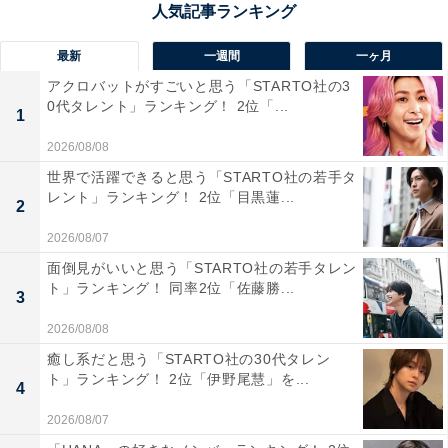
湖・奥入瀬渓流ドライブ」です。十和田湖や奥入瀬渓流
は、紅葉の名所でもあります。
最新
一週間
一ヶ月
アクロバットがすごいと思う「STARTO社の3
十和田湖は冬でも凍結しないことから「神秘の湖」とも
0代タレント」ランキング！ 2位「...
1
呼ばれ、湖畔にあるパワースポットの「十和田神社」も
2026/08/08
有名。奥入瀬渓流は国の天然記念物にも指定され、滝や
世界で活躍できると思う「STARTO社の若手タ
岩など見どころが豊富です。
レント」ランキング！ 2位「目黒蓮...
2
2026/08/07
回答コメントでは「綺麗な渓谷が見れそう」（20代女性
面倒見がいいと思う「STARTO社の若手タレン
／青森県）、「湖面に写る紅葉の風景も美しそうだか
ト」ランキング！ 同率2位「佐藤勝...
3
ら」（40代女性／神奈川県）、「滝と紅葉に癒やされ
る」（40代男性／東京都）などの声が集まりました。
2026/08/08
癒し系だと思う「STARTO社の30代タレン
ト」ランキング！ 2位「伊野尾慧」を...
※回答コメントは原文ママです
4
2026/08/07