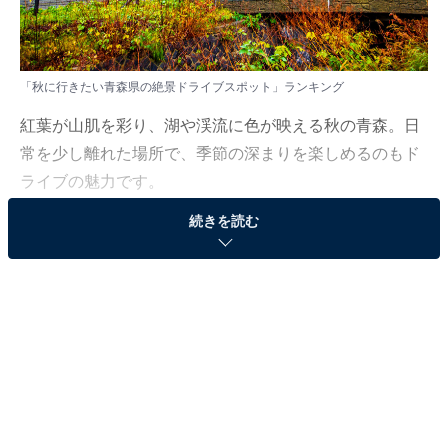
「秋に行きたい青森県の絶景ドライブスポット」ランキング
紅葉が山肌を彩り、湖や渓流に色が映える秋の青森。日
常を少し離れた場所で、季節の深まりを楽しめるのもド
ライブの魅力です。
続きを読む
All About ニュース編集部は10月6日、全国20～60代の男
女250人を対象に「秋に行きたい絶景ドライブスポット
（北海道・東北地方）」に関するアンケート調査を実施
しました。今回はその中から「秋に行きたい青森県の絶
景ドライブスポット」ランキングを紹介します！
＞9位までの全ランキング結果