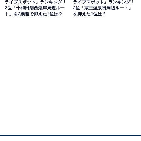
ライブスポット」ランキング！
ライブスポット」ランキング！
2位「十和田湖西湖岸周遊ルー
2位「蔵王温泉街周辺ルート」
ト」を2票差で抑えた1位は？
を抑えた1位は？
1位：十和田湖・奥入瀬渓流ドライブ（十和田市～
焼山）／108票
1位にランクインしたのは、東北を代表する「十和田