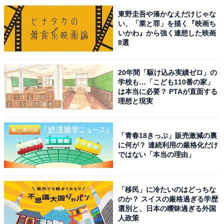
東野圭吾や湊かなえだけじゃな
い、「業と罪」を描く『映画ち
いかわ』から強く連想した映画
8選
20年間「駆け込み実績ゼロ」の
こちらもおすすめ
学校も…「こども110番の家」
は本当に必要？ PTAが直面する
秋に行きたい「岩手県の絶景ドライブスポッ
理想と現実
ト」ランキング！ 2位「遠野ふるさと村周辺ル
ート」を抑えた同率1位は？
「青春18きっぷ」販売激減の裏
に何が？ 連続利用の厳格化だけ
ではない「本当の理由」
「移民」に冷たいのはどっちな
のか？ スイスの厳格過ぎる学歴
選別と、日本の曖昧過ぎる外国
1
2
人政策