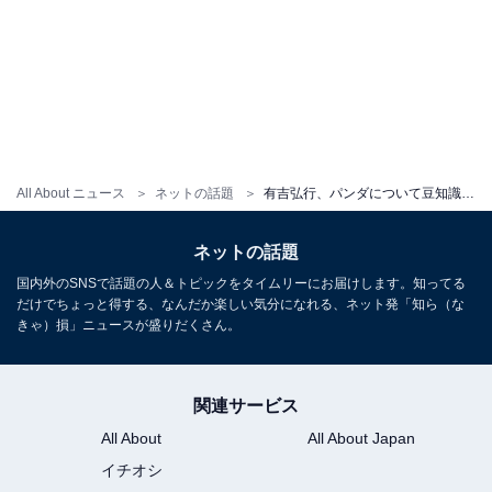
All About ニュース
ネットの話題
有吉弘行、パンダについて豆知識を披露「間違えて覚えてたので助かりました！知の巨人さま」「可愛い〜」
ネットの話題
国内外のSNSで話題の人＆トピックをタイムリーにお届けします。知ってる
だけでちょっと得する、なんだか楽しい気分になれる、ネット発「知ら（な
きゃ）損」ニュースが盛りだくさん。
関連サービス
All About
All About Japan
イチオシ