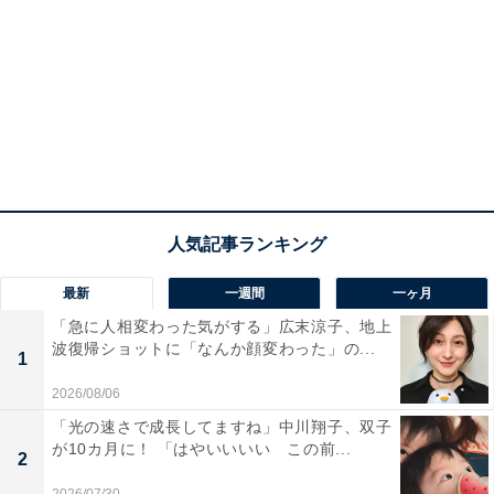
最新
一週間
一ヶ月
「急に人相変わった気がする」広末涼子、地上
波復帰ショットに「なんか顔変わった」の...
1
2026/08/06
「光の速さで成長してますね」中川翔子、双子
が10カ月に！ 「はやいいいい この前...
2