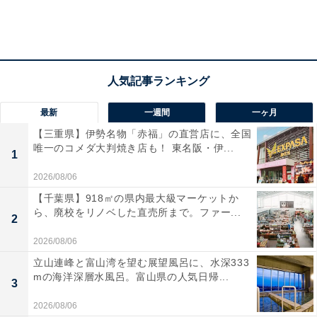
最新
一週間
一ヶ月
【三重県】伊勢名物「赤福」の直営店に、全国
唯一のコメダ大判焼き店も！ 東名阪・伊...
1
2026/08/06
【千葉県】918㎡の県内最大級マーケットか
ら、廃校をリノベした直売所まで。ファー...
2
2026/08/06
立山連峰と富山湾を望む展望風呂に、水深333
mの海洋深層水風呂。富山県の人気日帰...
3
2026/08/06