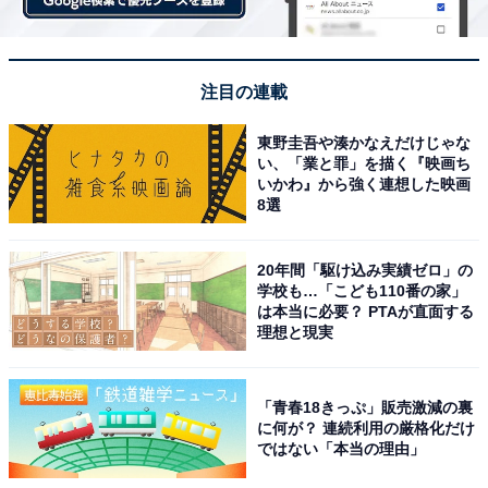
注目の連載
東野圭吾や湊かなえだけじゃな
い、「業と罪」を描く『映画ち
いかわ』から強く連想した映画
8選
20年間「駆け込み実績ゼロ」の
学校も…「こども110番の家」
は本当に必要？ PTAが直面する
理想と現実
「青春18きっぷ」販売激減の裏
に何が？ 連続利用の厳格化だけ
ではない「本当の理由」