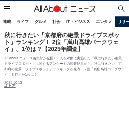
連載
ライフ
グルメ
社会
IT・ビジネス
エンタメ
リサ
秋に行きたい「京都府の絶景ドライブスポッ
ト」ランキング！ 2位「嵐山高雄パークウェ
イ」、1位は？【2025年調査】
All About ニュース編集部が全国250人を対象に実施した「秋に行きたい絶景
ドライブスポット」に関するアンケートの調査結果から、秋に行きたい「京
都府の絶景ドライブスポット」ランキングを発表！ 2位「嵐山高雄パークウェ
イ」を抑えた1位は？
2025.10.13
坂上 恵