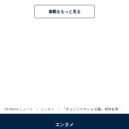
連載をもっと見る
All About ニュース
エンタメ
『チェンソーマン レゼ篇』4DXを本気レビュー！レゼに恋した人に大推薦したい「過去最強」の見どころ5つ
エンタメ