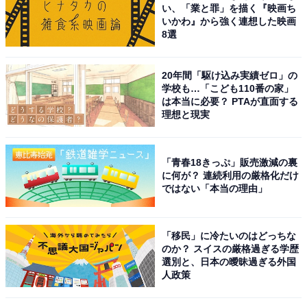
い、「業と罪」を描く『映画ち
いかわ』から強く連想した映画
8選
20年間「駆け込み実績ゼロ」の
学校も…「こども110番の家」
は本当に必要？ PTAが直面する
理想と現実
「青春18きっぷ」販売激減の裏
に何が？ 連続利用の厳格化だけ
ではない「本当の理由」
「移民」に冷たいのはどっちな
のか？ スイスの厳格過ぎる学歴
選別と、日本の曖昧過ぎる外国
人政策