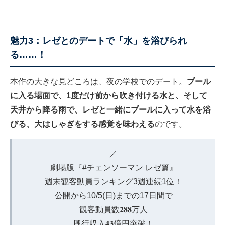
魅力3：レゼとのデートで「水」を浴びられ
る……！
本作の大きな見どころは、夜の学校でのデート。
プール
に入る場面で、1度だけ前から吹き付ける水と、そして
天井から降る雨で、レゼと一緒にプールに入って水を浴
びる、大はしゃぎをする感覚を味わえる
のです。
／
劇場版『
#チェンソーマン
レゼ篇』
週末観客動員ランキング3週連続1位！
公開から10/5(日)までの17日間で
観客動員数𝟐𝟖𝟖万人
興行収入𝟒𝟑億円突破！