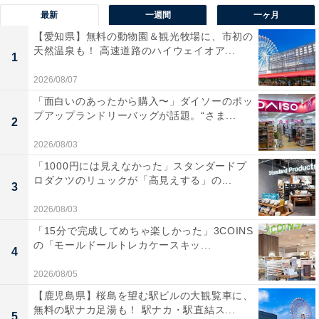
最新
一週間
一ヶ月
【愛知県】無料の動物園＆観光牧場に、市初の
天然温泉も！ 高速道路のハイウェイオア...
1
2026/08/07
「面白いのあったから購入〜」ダイソーのポッ
プアップランドリーバッグが話題。“さま...
2
2026/08/03
「1000円には見えなかった」スタンダードプ
ロダクツのリュックが「高見えする」の...
3
2026/08/03
「15分で完成してめちゃ楽しかった」3COINS
の「モールドールトレカケースキッ...
4
2026/08/05
【鹿児島県】桜島を望む駅ビルの大観覧車に、
無料の駅ナカ足湯も！ 駅ナカ・駅直結ス...
5