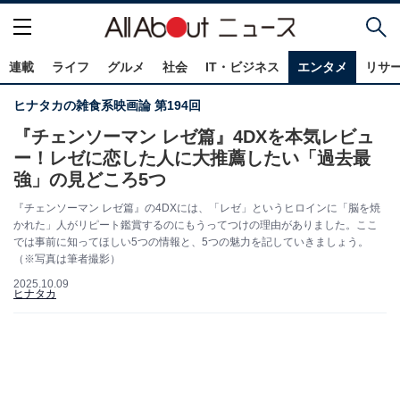
連載
ライフ
グルメ
社会
IT・ビジネス
エンタメ
リサ
ヒナタカの雑食系映画論 第194回
『チェンソーマン レゼ篇』4DXを本気レビュ
ー！レゼに恋した人に大推薦したい「過去最
強」の見どころ5つ
『チェンソーマン レゼ篇』の4DXには、「レゼ」というヒロインに「脳を焼
かれた」人がリピート鑑賞するのにもうってつけの理由がありました。ここ
では事前に知ってほしい5つの情報と、5つの魅力を記していきましょう。
（※写真は筆者撮影）
2025.10.09
ヒナタカ