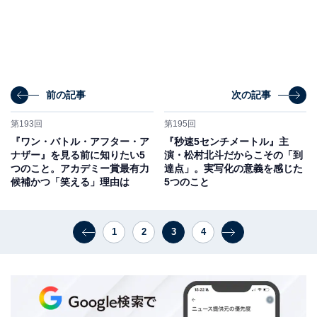
前の記事
次の記事
第193回
第195回
『ワン・バトル・アフター・ア
『秒速5センチメートル』主
ナザー』を見る前に知りたい5
演・松村北斗だからこその「到
つのこと。アカデミー賞最有力
達点」。実写化の意義を感じた
候補かつ「笑える」理由は
5つのこと
1
2
3
4