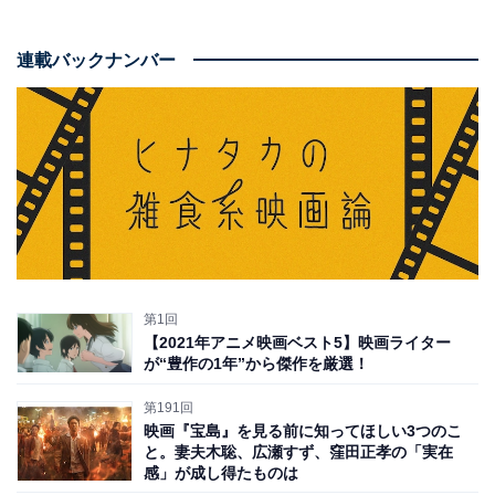
連載バックナンバー
第1回
【2021年アニメ映画ベスト5】映画ライター
が“豊作の1年”から傑作を厳選！
第191回
映画『宝島』を見る前に知ってほしい3つのこ
と。妻夫木聡、広瀬すず、窪田正孝の「実在
感」が成し得たものは