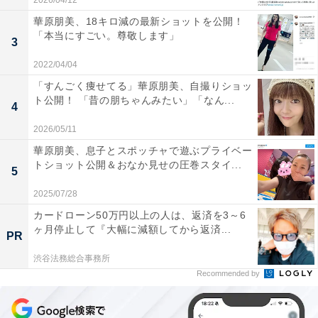
2026/04/12
華原朋美、18キロ減の最新ショットを公開！
「本当にすごい。尊敬します」
3
2022/04/04
「すんごく痩せてる」華原朋美、自撮りショッ
ト公開！ 「昔の朋ちゃんみたい」「なん...
4
2026/05/11
華原朋美、息子とスポッチャで遊ぶプライベー
トショット公開＆おなか見せの圧巻スタイ...
5
2025/07/28
カードローン50万円以上の人は、返済を3～6
ヶ月停止して『大幅に減額してから返済...
PR
渋谷法務総合事務所
Recommended by