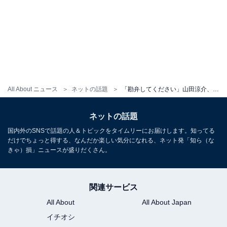
All About ニュース
ネットの話題
「勘弁してください」山田涼介、“夏の思い出”プライベートショットに反響「人間味あってすき」「保護したい」
ネットの話題
国内外のSNSで話題の人＆トピックをタイムリーにお届けします。知ってる
だけでちょっと得する、なんだか楽しい気分になれる、ネット発「知ら（な
きゃ）損」ニュースが盛りだくさん。
関連サービス
All About
All About Japan
イチオシ