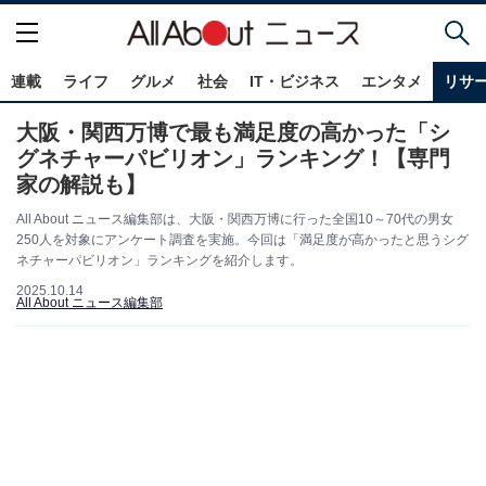
連載
ライフ
グルメ
社会
IT・ビジネス
エンタメ
リサ
大阪・関西万博で最も満足度の高かった「シ
グネチャーパビリオン」ランキング！【専門
家の解説も】
All About ニュース編集部は、大阪・関西万博に行った全国10～70代の男女
250人を対象にアンケート調査を実施。今回は「満足度が高かったと思うシグ
ネチャーパビリオン」ランキングを紹介します。
2025.10.14
All About ニュース編集部