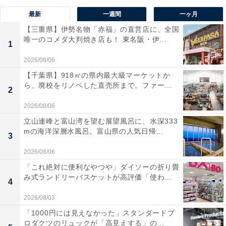
最新
一週間
一ヶ月
【三重県】伊勢名物「赤福」の直営店に、全国
唯一のコメダ大判焼き店も！ 東名阪・伊...
1
2026/08/06
【千葉県】918㎡の県内最大級マーケットか
ら、廃校をリノベした直売所まで。ファー...
2
2026/08/06
立山連峰と富山湾を望む展望風呂に、水深333
mの海洋深層水風呂。富山県の人気日帰...
3
2026/08/06
「これ絶対に便利なやつや」ダイソーの折り畳
み式ランドリーバスケットが高評価「使わ...
4
2026/08/03
「1000円には見えなかった」スタンダードプ
ロダクツのリュックが「高見えする」の...