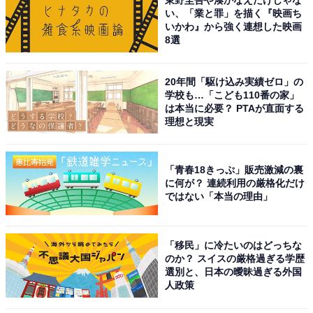
東野圭吾や湊かなえだけじゃな
い、「業と罪」を描く『映画ち
いかわ』から強く連想した映画
8選
20年間「駆け込み実績ゼロ」の
学校も…「こども110番の家」
は本当に必要？ PTAが直面する
理想と現実
「青春18きっぷ」販売激減の裏
に何が？ 連続利用の厳格化だけ
ではない「本当の理由」
「移民」に冷たいのはどっちな
のか？ スイスの厳格過ぎる学歴
選別と、日本の曖昧過ぎる外国
人政策