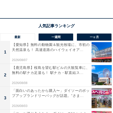
最新
一週間
一ヶ月
【愛知県】無料の動物園＆観光牧場に、市初の
天然温泉も！ 高速道路のハイウェイオア...
1
2026/08/07
【鹿児島県】桜島を望む駅ビルの大観覧車に、
無料の駅ナカ足湯も！ 駅ナカ・駅直結ス...
2
2026/08/08
「面白いのあったから購入〜」ダイソーのポッ
プアップランドリーバッグが話題。“さま...
3
2026/08/03