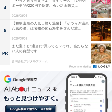
「やっと巡り会えたよ」ダイソーの“ちいかわ
ポーチ”が220円で反響。ぬい活＆防災...
4
2026/08/06
【和歌山県の人気日帰り温泉】「かつらぎ温泉
八風の湯」は名物の化石海水を含んだ濃...
5
2026/08/08
まだ宝くじ“適当に”買ってる？それ、当たらな
い人の典型です
PR
合同会社デジタルファーム
Recommended by