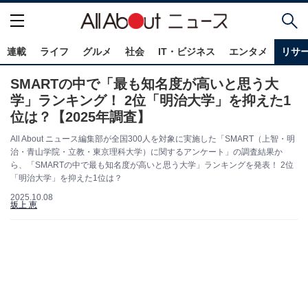
連載
ライフ
グルメ
社会
IT・ビジネス
エンタメ
リサ
SMARTの中で「最も知名度が高いと思う大
学」ランキング！ 2位「明治大学」を抑えた1
位は？【2025年調査】
All About ニュース編集部が全国300人を対象に実施した「SMART（上智・明
治・青山学院・立教・東京理科大学）に関するアンケート」の調査結果か
ら、「SMARTの中で最も知名度が高いと思う大学」ランキングを発表！ 2位
「明治大学」を抑えた1位は？
2025.10.08
坂上 恵