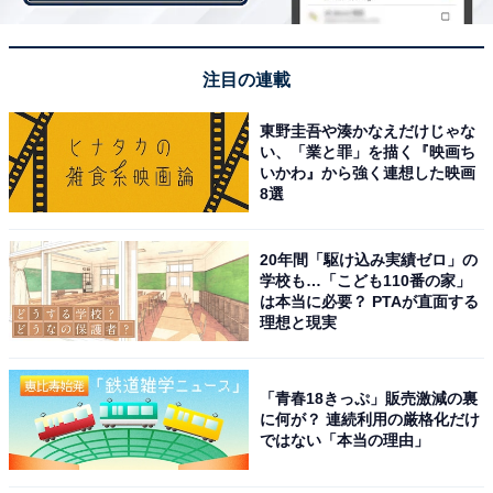
注目の連載
東野圭吾や湊かなえだけじゃな
い、「業と罪」を描く『映画ち
いかわ』から強く連想した映画
8選
20年間「駆け込み実績ゼロ」の
学校も…「こども110番の家」
は本当に必要？ PTAが直面する
理想と現実
「青春18きっぷ」販売激減の裏
に何が？ 連続利用の厳格化だけ
ではない「本当の理由」