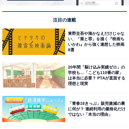
注目の連載
東野圭吾や湊かなえだけじゃな
い、「業と罪」を描く『映画ち
こちらもおすすめ
いかわ』から強く連想した映画
8選
「SMARTの中で最も子どもを進学させたい大
学」ランキング！ 2位「東京理科大学」、1位
は？【2025年調査】
20年間「駆け込み実績ゼロ」の
学校も…「こども110番の家」
は本当に必要？ PTAが直面する
理想と現実
「青春18きっぷ」販売激減の裏
に何が？ 連続利用の厳格化だけ
ではない「本当の理由」
1
2