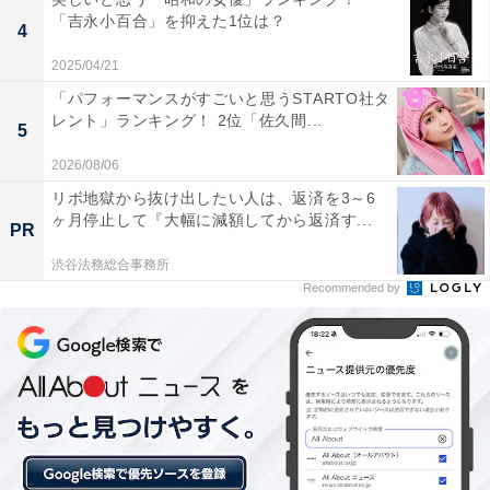
この記事の執筆者：
坂上 恵
「吉永小百合」を抑えた1位は？
4
2025/04/21
All About ニュースの編集者。オールアバウトに入社後、SNSトレン
「パフォーマンスがすごいと思うSTARTO社タ
ドにフォーカスした記事執筆やSEOライティングの経験を経て、の
レント」ランキング！ 2位「佐久間...
ちにAll About ニュースチームのメンバーに加入。現在は旅行・カル
5
...続きを読む
チャー・エンタメなどを中心に企画編集を担当。東京都出身。居酒
2026/08/06
屋巡りとスポーツ観戦が生きがい。
リボ地獄から抜け出したい人は、返済を3～6
ヶ月停止して『大幅に減額してから返済す...
次ページ
5位までのランキング結果を見る
PR
渋谷法務総合事務所
Recommended by