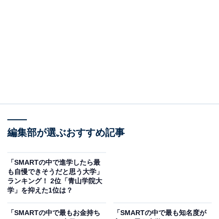
東京理科大学は、理系分野での高度な専門知識と研究能
力が求められるため、入学する学生は強い学習意欲と高
い学力を持つと広く認識されています。また、厳しい進
級基準をクリアするためには弛まぬ努力が必要であり、
その教育環境自体が学生の優秀さを証明していると評価
されているようです。理系の難関校として、特に学問的
な分野での優秀さが際立っています。
回答者からは「真面目で優秀な技術者が多いイメージが
編集部が選ぶおすすめ記事
あるから」（40代男性／福岡県）、「独自の専門知識と
確かな実力を備えているからです」（50代その他／愛知
「SMARTの中で進学したら最
県）、「理系難関で入試難易度が高く、研究や専門分野
も自慢できそうだと思う大学」
ランキング！ 2位「青山学院大
に強いイメージがある」（30代女性／神奈川県）といっ
学」を抑えた1位は？
た声が集まりました。
「SMARTの中で最もお金持ち
「SMARTの中で最も知名度が