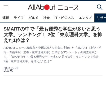
連載
ライフ
グルメ
社会
IT・ビジネス
エンタメ
リサ
SMARTの中で「最も優秀な学生が多いと思う
大学」ランキング！ 2位「東京理科大学」を抑
えた1位は？
All About ニュース編集部が全国300人を対象に実施した「SMART（上智・明
治・青山学院・立教・東京理科大学）に関するアンケート」の調査結果か
ら、「SMARTの中で最も優秀な学生が多いと思う大学」ランキングを発表！
2位「東京理科大学」を抑えた1位は？
2025.10.08
坂上 恵