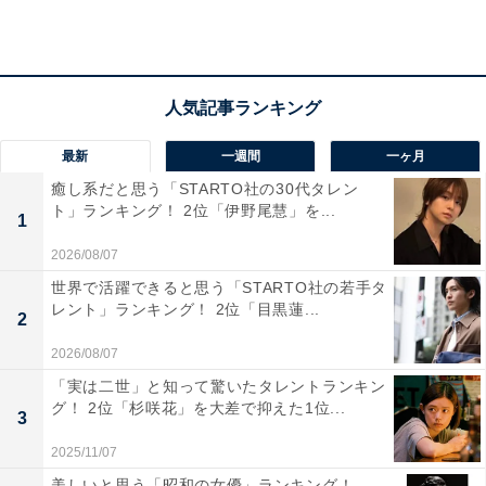
生が多いことから、多様で優秀な学生が集まるというイ
メージがあります。国際舞台での活躍を目指す学生が多
く、その意識の高さが「優秀さ」につながっていると考
えられます。
最新
一週間
一ヶ月
回答者からは「頭が良く真面目な学生が多い印象だか
癒し系だと思う「STARTO社の30代タレン
ら」（30代女性／静岡県）、「外国語に力を入れている
ト」ランキング！ 2位「伊野尾慧」を...
1
イメージだから」（20代女性／大分県）、「上智大学で
は、学生が世界で活躍できるチャンスを得られる環境が
2026/08/07
用意されており、SMARTの中で最も優秀な学生が多い
世界で活躍できると思う「STARTO社の若手タ
レント」ランキング！ 2位「目黒蓮...
と思うからです」（60代女性／愛知県）といった声が集
2
まりました。
2026/08/07
「実は二世」と知って驚いたタレントランキン
グ！ 2位「杉咲花」を大差で抑えた1位...
3
※回答者からのコメントは原文ママです
2025/11/07
美しいと思う「昭和の女優」ランキング！