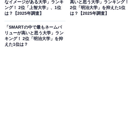
なイメージがある大学」ランキ
高いと思う大学」ランキング！
ング！ 2位「上智大学」、1位
2位「明治大学」を抑えた1位
は？【2025年調査】
は？【2025年調査】
「SMARTの中で最もネームバ
リューが高いと思う大学」ラン
キング！ 2位「明治大学」を抑
えた1位は？
1位：上智大学／128票
上智大学は、国際教養学部をはじめとしたリベラル・ア
ーツ教育と、高い語学力が要求される点が特徴です。ま
た、入試難易度の高さや、帰国子女・海外経験を持つ学