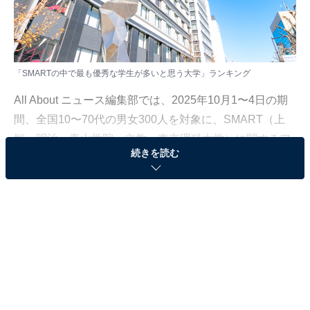
「SMARTの中で最も優秀な学生が多いと思う大学」ランキング
All About ニュース編集部では、2025年10月1〜4日の期
間、全国10〜70代の男女300人を対象に、SMART（上
智・明治・青山学院・立教・東京理科大学）に関するア
続きを読む
ンケートを実施しました。
その中から、「SMARTの中で最も優秀な学生が多いと
思う大学」ランキングの結果をご紹介します。
＞5位までの全ランキング結果を見る
2位：東京理科大学／100票