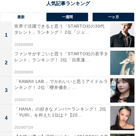
1位：盛岡／207票
最新
一週間
一ヶ月
世界で活躍できると思う「STARTO社の30代
岩手県の県庁所在地であり、北上川と中津川が流れる
タレント」ランキング！ 2位「ジェ...
1
「盛岡」。古くは南部藩の城下町として栄え、歴史と文
2026/08/09
化が感じられる街並みが魅力です。盛岡城跡公園は四季
ファンサがすごいと思う「STARTO社の若手タ
折々の美しさを見せ、特に春の桜は見事。夏は比較的涼
レント」ランキング！ 2位「目黒蓮...
2
しく、秋は中津川の鮭の遡上が見られ、冬は積雪があり
ますが、石川啄木や宮沢賢治ゆかりの地としても知られ
2026/08/09
ています。レトロモダンな建物も多く、じゃじゃ麺や冷
「KAWAII LAB.」でかわいいと思うアイドルラ
ンキング！ 2位「櫻井優衣」...
麺などのご当地グルメも人気です。
3
2026/07/20
回答者からは「城下町として発展し、現在も文化や経済
「HANA」の好きなメンバーランキング！ 2位
が活発な地名なので、ナンバープレートからお金持ちの
「YURI」を抑えた1位は？【20...
4
印象を持つから」（40代女性／福島県）、「有名な観光
2026/07/24
地で治安がいいと思うので、お金を持っている人が住み