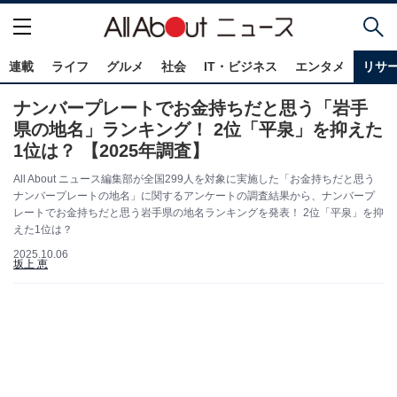
連載
ライフ
グルメ
社会
IT・ビジネス
エンタメ
リサ
ナンバープレートでお金持ちだと思う「岩手
県の地名」ランキング！ 2位「平泉」を抑えた
1位は？ 【2025年調査】
All About ニュース編集部が全国299人を対象に実施した「お金持ちだと思う
ナンバープレートの地名」に関するアンケートの調査結果から、ナンバープ
レートでお金持ちだと思う岩手県の地名ランキングを発表！ 2位「平泉」を抑
えた1位は？
2025.10.06
坂上 恵