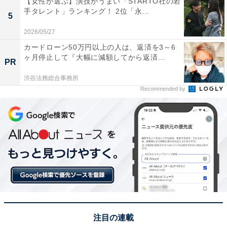
【女性が選ぶ】演技がうまい「STARTO社の若
着きそう」（30代女性／北海道）、「岩手の首都なので
手タレント」ランキング！ 2位「永...
5
利便性を考えて金持ちの人が住んでいそう」（40代女性
2026/05/27
／神奈川県）といった声が集まりました。
カードローン50万円以上の人は、返済を3～6
ヶ月停止して『大幅に減額してから返済...
PR
※回答者からのコメントは原文ママです
渋谷法務総合事務所
Recommended by
この記事の執筆者：
坂上 恵
All About ニュースの編集者。オールアバウトに入社後、SNSトレン
ドにフォーカスした記事執筆やSEOライティングの経験を経て、の
ちにAll About ニュースチームのメンバーに加入。現在は旅行・カル
...続きを読む
チャー・エンタメなどを中心に企画編集を担当。東京都出身。居酒
屋巡りとスポーツ観戦が生きがい。
次ページ
3位までのランキング結果を見る
注目の連載