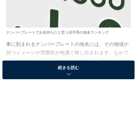
ナンバープレートでお金持ちだと思う岩手県の地名ランキング
車に刻まれるナンバープレートの地名には、その地域が
持つイメージや雰囲気が色濃く映し出されます。なかで
も「お金持ちそう」と感じさせる地名は、洗練された街
続きを読む
並みや歴史的背景、高級感のある暮らしの印象と結びつ
き、人々の注目を集めています。
All About ニュース編集部では、2025年10月1〜3日の期
間、全国10〜70代の男女299人を対象に、「お金持ちだ
と思うナンバープレートの地名」に関するアンケートを
実施しました。その中から、ナンバープレートでお金持
ちだと思う岩手県の地名ランキングの結果をご紹介しま