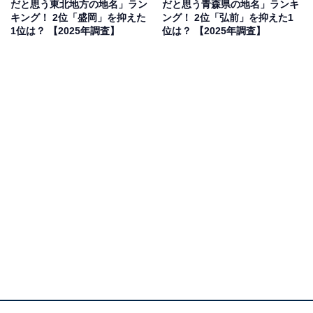
だと思う東北地方の地名」ラン
だと思う青森県の地名」ランキ
／北海道）、「中尊寺のイメージから」（30代男性／大
キング！ 2位「盛岡」を抑えた
ング！ 2位「弘前」を抑えた1
阪府）、「奥州藤原氏の本拠地があった町です。世界遺
1位は？ 【2025年調査】
位は？ 【2025年調査】
産が数多く存在しているため、今はともかく、かつては
栄えた印象があるためです」（30代男性／大阪府）とい
った声が集まりました。