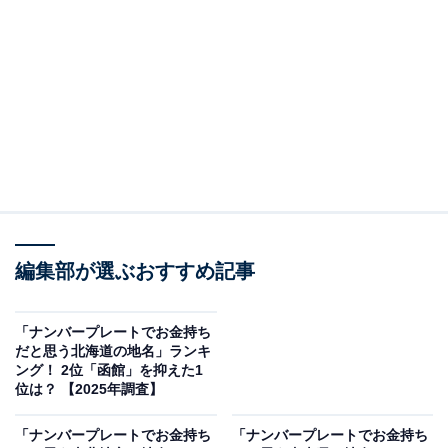
す。
＞3位までの全ランキング結果を見る
2位：平泉／63票
岩手県南部に位置する「平泉」町。12世紀に奥州藤原氏
によって栄え、仏教寺院や庭園群が世界遺産に登録され
ている歴史的な地域です。中尊寺金色堂や毛越寺など、
平安時代の文化を伝える貴重な史跡が多く残されていま
編集部が選ぶおすすめ記事
す。北上川水系の河川が流れ、豊かな田園風景が広がる
のどかな地理が特徴。春から夏にかけての新緑、秋の紅
「ナンバープレートでお金持ち
葉、冬の雪景色と、季節ごとに違った美しさを見せる自
だと思う北海道の地名」ランキ
ング！ 2位「函館」を抑えた1
然と歴史の調和が魅力です。
位は？ 【2025年調査】
回答者からは「奥州平泉の黄金のイメージ」（50代女性
「ナンバープレートでお金持ち
「ナンバープレートでお金持ち