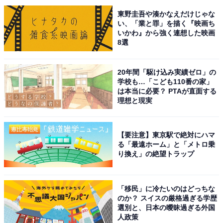
東野圭吾や湊かなえだけじゃな
い、「業と罪」を描く『映画ち
いかわ』から強く連想した映画
8選
20年間「駆け込み実績ゼロ」の
学校も…「こども110番の家」
は本当に必要？ PTAが直面する
理想と現実
【要注意】東京駅で絶対にハマ
る「最遠ホーム」と「メトロ乗
り換え」の絶望トラップ
こちらもおすすめ
ナンバープレートでお金持ちだと思う福島県の
「移民」に冷たいのはどっちな
地名ランキング！ 2位「福島」を抑えた1位は？
のか？ スイスの厳格過ぎる学歴
【2025年調査】
選別と、日本の曖昧過ぎる外国
人政策