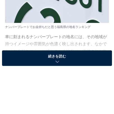
ナンバープレートでお金持ちだと思う福島県の地名ランキング
車に刻まれるナンバープレートの地名には、その地域が
持つイメージや雰囲気が色濃く映し出されます。なかで
も「お金持ちそう」と感じさせる地名は、洗練された街
続きを読む
並みや歴史的背景、高級感のある暮らしの印象と結びつ
き、人々の注目を集めています。
All About ニュース編集部では、2025年10月1〜3日の期
間、全国10〜70代の男女299人を対象に、「お金持ちだ
と思うナンバープレートの地名」に関するアンケートを
実施しました。その中から、ナンバープレートでお金持
ちだと思う福島県の地名ランキングの結果をご紹介しま