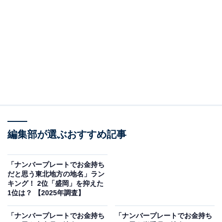
す。
＞5位までの全ランキング結果を見る
2位：福島／94票
福島県の県庁所在地であり、県北地方の中心都市である
「福島」。奥羽山脈と阿武隈高地に挟まれた福島盆地に
位置し、阿武隈川が流れています。春は花見山公園の美
しい花々、夏は吾妻連峰などの豊かな自然、秋は紅葉、
編集部が選ぶおすすめ記事
冬はスキーや温泉など、四季折々の魅力に溢れていま
す。特に、飯坂温泉や土湯温泉などの名湯も有名で、観
「ナンバープレートでお金持ち
光地としても親しまれています。
だと思う東北地方の地名」ラン
キング！ 2位「盛岡」を抑えた
1位は？ 【2025年調査】
回答者からは「福島の中でも発展していそうだから」
（40代女性／神奈川県）、「県庁所在地のため」（30代
「ナンバープレートでお金持ち
「ナンバープレートでお金持ち