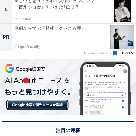
美しいと思う「昭和の女優」ランキング！
／東京都）といった声が集まりました。
「吉永小百合」を抑えた1位は？
5
2025/04/21
※回答者からのコメントは原文ママです
事例から学ぶ『特権アクセス管理』
PR
KeeperSecurity
この記事の執筆者：
坂上 恵
Recommended by
All About ニュースの編集者。オールアバウトに入社後、SNSトレン
ドにフォーカスした記事執筆やSEOライティングの経験を経て、の
ちにAll About ニュースチームのメンバーに加入。現在は旅行・カル
...続きを読む
チャー・エンタメなどを中心に企画編集を担当。東京都出身。居酒
屋巡りとスポーツ観戦が生きがい。
次ページ
5位までのランキング結果を見る
注目の連載