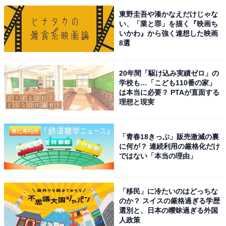
東野圭吾や湊かなえだけじゃな
い、「業と罪」を描く『映画ち
いかわ』から強く連想した映画
8選
20年間「駆け込み実績ゼロ」の
学校も…「こども110番の家」
は本当に必要？ PTAが直面する
理想と現実
「青春18きっぷ」販売激減の裏
に何が？ 連続利用の厳格化だけ
こちらもおすすめ
ではない「本当の理由」
「ナンバープレートでお金持ちだと思う北海道
の地名」ランキング！ 2位「函館」を抑えた1位
は？ 【2025年調査】
「移民」に冷たいのはどっちな
のか？ スイスの厳格過ぎる学歴
選別と、日本の曖昧過ぎる外国
人政策