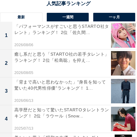
福島県の西部を占める「会津」地方。特に会津若松市
最新
一週間
一ヶ月
は、鶴ヶ城（若松城）を中心とした城下町の歴史と文化
「パフォーマンスがすごいと思うSTARTO社タ
が色濃く残り、「武士の都」として知られています。四
レント」ランキング！ 2位「佐久間...
1
季の移ろいがはっきりしており、春は桜が映える鶴ヶ
2026/08/06
城、夏は猪苗代湖でのウォータースポーツや尾瀬などの
癒し系だと思う「STARTO社の若手タレント」
高原、秋は五色沼や只見線の紅葉、冬は雪景色と温泉が
ランキング！ 2位「松島聡」を抑え...
2
楽しめます。また、日本酒や漆器、こづゆなどの郷土料
理も有名で、奥ゆかしい歴史と豊かな自然が魅力の地域
2026/08/05
です。
「背まで高いと思わなかった」“身長を知って
驚いた40代男性俳優”ランキング！ 1...
3
回答者からは「会津も歴史があり、街としてのうるおい
2026/06/13
が大きそうだから」（20代女性／東京都）、「かつて会
高学歴だと知って驚いたSTARTOタレントラン
津藩があったことから昔ながらのお金持ちがいそうだか
キング！ 2位「ラウール（Snow...
4
ら」（30代女性／北海道）、「会津塗り等もあり歴史的
2025/07/13
文化都市なイメージなので富裕層が多そう」（40代女性