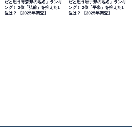
だと思う青森県の地名」ランキ
だと思う岩手県の地名」ランキ
男性／兵庫県）、「県内では一番都会的なイメージがあ
ング！ 2位「弘前」を抑えた1
ング！ 2位「平泉」を抑えた1
るから」（30代女性／静岡県）といった声が集まりまし
位は？ 【2025年調査】
位は？ 【2025年調査】
た。
1位：会津／104票