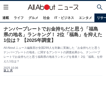
連載
ライフ
グルメ
社会
IT・ビジネス
エンタメ
リサ
ナンバープレートでお金持ちだと思う「福島
県の地名」ランキング！ 2位「福島」を抑えた
1位は？ 【2025年調査】
All About ニュース編集部が全国299人を対象に実施した「お金持ちだと思う
ナンバープレートの地名」に関するアンケートの調査結果から、ナンバープ
レートでお金持ちだと思う福島県の地名ランキングを発表！ 2位「福島」を抑
えた1位は？
2025.10.06
坂上 恵