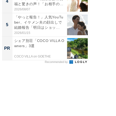
4
4
福と驚きの声！「お相手の...
エットに
2026/08/07
2026/08/0
「やっと報告！」人気YouTu
「脳がバ
ber、イケメン夫の顔出しで
装姿が話
5
5
結婚報告「明日はショッ...
のお父さ
2026/01/15
2026/08/0
シェア別荘「COCO VILLA O
【最新版
wners」3選
作り攻
PR
PR
COCO VILLA on GOETHE
株式会社
Recommended by