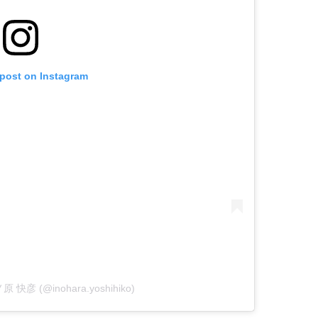
 post on Instagram
ノ原 快彦 (@inohara.yoshihiko)