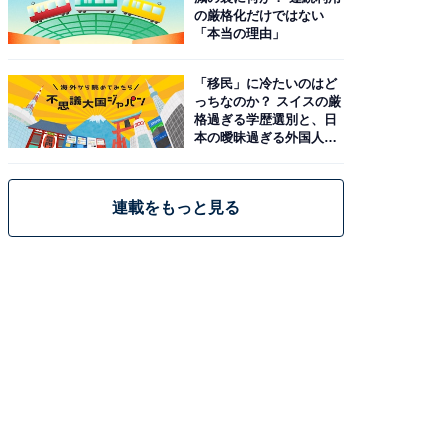
の厳格化だけではない
「本当の理由」
「移民」に冷たいのはど
っちなのか？ スイスの厳
格過ぎる学歴選別と、日
本の曖昧過ぎる外国人政
策
連載をもっと見る