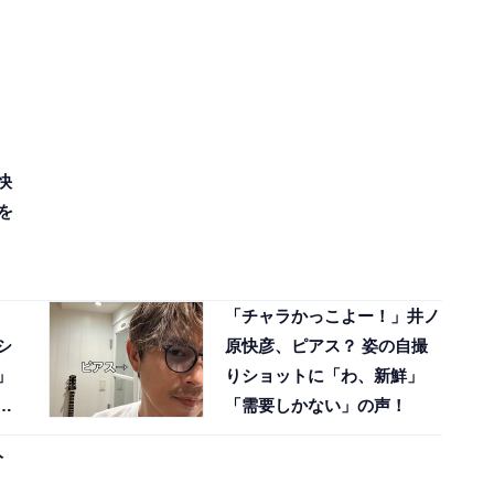
快
を
「チャラかっこよー！」井ノ
シ
原快彦、ピアス？ 姿の自撮
」
りショットに「わ、新鮮」
の
「需要しかない」の声！
人