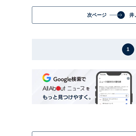
次ページ
井
1