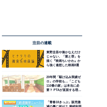
注目の連載
東野圭吾や湊かなえだけ
じゃない、「業と罪」を
描く『映画ちいかわ』か
ら強く連想した映画8選
20年間「駆け込み実績ゼ
ロ」の学校も…「こども
110番の家」は本当に必
要？ PTAが直面する理想
と現実
「青春18きっぷ」販売激
減の裏に何が？ 連続利用