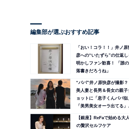
編集部が選ぶおすすめ記事
「おい！コラ！！」井ノ原
彦への“いたずら”の仕返し
明かしファン歓喜！ 「誰の
落書きだろうね」
“パパ”井ノ原快彦が撮影？
美人妻と長男＆長女の親子
ョットに「息子くんパパ似
「美男美女オーラ出てる」
声
【銀座】ReFaで始める大
の贅沢セルフケア