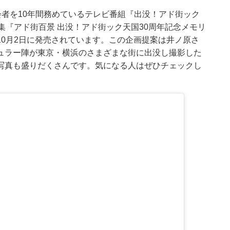
会者を10年間務めているテレビ番組『出没！アド街ック
集『アド街百景 出没！アド街ック天国30周年記念メモリ
10月2日に発売されています。この企画提案は井ノ原さ
ュラー陣が東京・横浜のさまざまな街に出没し撮影した
写真も盛りだくさんです。気になる人はぜひチェックし