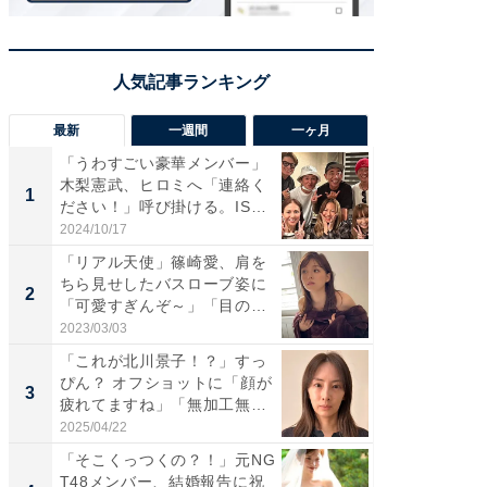
最新
一週間
一ヶ月
「うわすごい豪華メンバー」
「さす
木梨憲武、ヒロミへ「連絡く
は」高
1
1
ださい！」呼び掛ける。IS
災地を
S...
「カ...
2024/10/17
2026/08/0
「リアル天使」篠崎愛、肩を
「女の
ちら見せしたバスローブ姿に
介、バ
2
2
「可愛すぎんぞ～」「目の表
らのプレ
情...
愛...
2023/03/03
2026/08/0
「これが北川景子！？」すっ
「脚が
ぴん？ オフショットに「顔が
横川尚
3
3
疲れてますね」「無加工無
ムキな姿
表...
刃...
2025/04/22
2026/08/0
「そこくっつくの？！」元NG
「え、
T48メンバー、結婚報告に祝
芸人、2