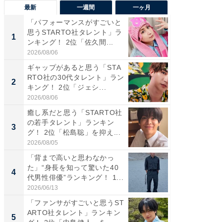
最新
一週間
一ヶ月
「パフォーマンスがすごいと
「癒し系
思うSTARTO社タレント」ラ
タレント
1
1
ンキング！ 2位「佐久間...
「井ノ原
2026/08/06
2026/08/0
ギャップがあると思う「STA
ギャップ
RTO社の30代タレント」ラン
RTO社
2
2
キング！ 2位「ジェシ...
キング！
2026/08/06
2026/08/0
癒し系だと思う「STARTO社
癒し系だ
の若手タレント」ランキン
の若手
3
3
グ！ 2位「松島聡」を抑え...
グ！ 2
2026/08/05
2026/08/0
「背まで高いと思わなかっ
「世界で
た」“身長を知って驚いた40
ARTO
4
4
代男性俳優”ランキング！ 1...
グ！ 2
2026/06/13
2026/08/0
「ファンサがすごいと思うST
スタイ
ARTO社タレント」ランキン
ニア」ラ
5
5