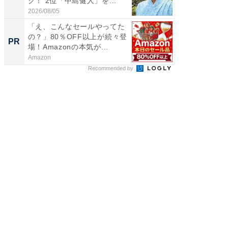
グ！ 2位「中島健人」を...
我（ACE
2026/08/05
2026/08/0
「え、こんなセールやってた
倉庫や
の？」80％OFF以上が続々登
化。30
PR
PR
場！Amazonの本気が...
Amazon
BLAZE
Recommended by