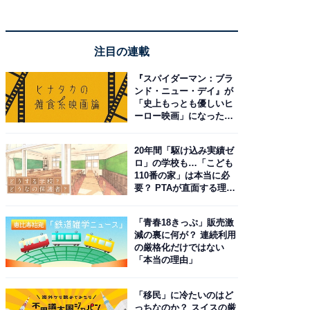
注目の連載
『スパイダーマン：ブラ
ンド・ニュー・デイ』が
「史上もっとも優しいヒ
ーロー映画」になった理
由。予習したい作品は？
20年間「駆け込み実績ゼ
ロ」の学校も…「こども
110番の家」は本当に必
要？ PTAが直面する理想
と現実
「青春18きっぷ」販売激
減の裏に何が？ 連続利用
の厳格化だけではない
「本当の理由」
「移民」に冷たいのはど
っちなのか？ スイスの厳