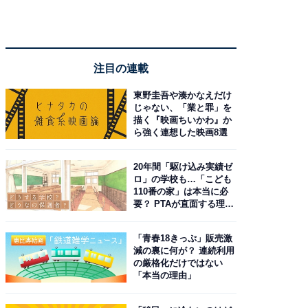
注目の連載
東野圭吾や湊かなえだけ
じゃない、「業と罪」を
描く『映画ちいかわ』か
ら強く連想した映画8選
20年間「駆け込み実績ゼ
ロ」の学校も…「こども
110番の家」は本当に必
要？ PTAが直面する理想
と現実
「青春18きっぷ」販売激
減の裏に何が？ 連続利用
の厳格化だけではない
「本当の理由」