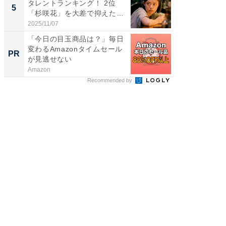
タレントランキング！ 2位
ARTO
5
5
「杉咲花」を大差で抑えた1
グ！ 2
位...
2025/11/07
2026/08/0
「今日の目玉商品は？」毎日
【西野
変わるAmazonタイムセール
を追求
PR
PR
が見逃せない
は
Amazon
FINCHI o
Recommended by