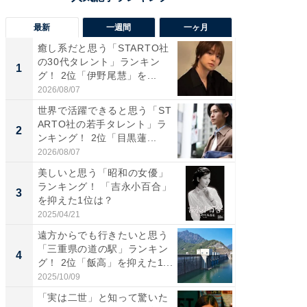
最新
一週間
一ヶ月
癒し系だと思う「STARTO社
癒し系だ
の30代タレント」ランキン
の若手
1
1
グ！ 2位「伊野尾慧」を...
グ！ 2
2026/08/07
2026/08/0
世界で活躍できると思う「ST
「パフ
ARTO社の若手タレント」ラ
思うST
2
2
ンキング！ 2位「目黒蓮...
ンキング
2026/08/07
2026/08/0
美しいと思う「昭和の女優」
ギャップ
ランキング！ 「吉永小百合」
RTO社
3
3
を抑えた1位は？
キング！
2025/04/21
2026/08/0
遠方からでも行きたいと思う
癒し系だ
「三重県の道の駅」ランキン
の30代
4
4
グ！ 2位「飯高」を抑えた1...
グ！ 2
2025/10/09
2026/08/0
「実は二世」と知って驚いた
「ファン