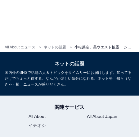
All About ニュース
ネットの話題
小松菜奈、美ウエスト披露！ シャネルの大胆肌見せコーデ姿で抜群のスタイル際立つ
ネットの話題
国内外のSNSで話題の人＆トピックをタイムリーにお届けします。知ってる
だけでちょっと得する、なんだか楽しい気分になれる、ネット発「知ら（な
きゃ）損」ニュースが盛りだくさん。
関連サービス
All About
All About Japan
イチオシ