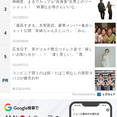
神崎恵、まるでカップル“高身長”次男とのツー
ショット！ 「綺麗なお母さんいいな」...
3
2023/05/31
「最高すぎる」木梨憲武、豪華メンバー集合シ
ョット公開「奈緒ちゃん久しぶり」「みん...
4
2026/08/06
広末涼子、美デコルテ際立つドレス姿で「嬉し
いお知らせが…」！ 「凄く美しい」「透...
5
2024/07/12
コンビニで買うのは損！たばこ税なしの新型タ
バコが爆売れ中
PR
株式会社HAL
Recommended by