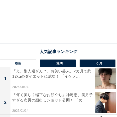
最新
一週間
一ヶ月
「え、別人過ぎん？」お笑い芸人、2カ月で約
12kgのダイエットに成功！ 「イケメ...
1
2026/08/04
「何て美しく端正なお顔立ち」神崎恵、美男子
すぎる次男の顔出しショット公開！ 「め...
2
2025/01/14