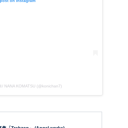
 post on Instagram
奈/ NANA KOMATSU (@konichan7)