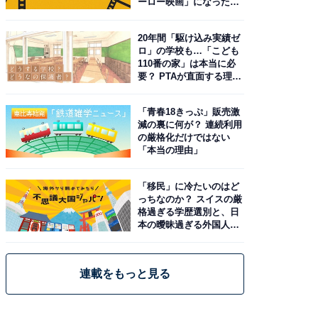
ーロー映画」になった理
由。予習したい作品は？
20年間「駆け込み実績ゼ
ロ」の学校も…「こども
110番の家」は本当に必
要？ PTAが直面する理想
と現実
「青春18きっぷ」販売激
減の裏に何が？ 連続利用
の厳格化だけではない
「本当の理由」
「移民」に冷たいのはど
っちなのか？ スイスの厳
格過ぎる学歴選別と、日
本の曖昧過ぎる外国人政
策
連載をもっと見る