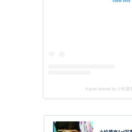
View this
A post shared by 小松菜