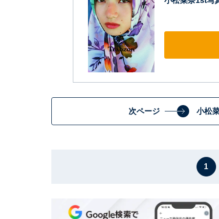
小松菜奈1st写真集
次ページ
小松
1