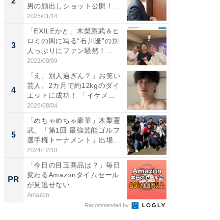
2
2
男の顔出しショット公開！
らのプレ
「め...
愛...
2025/01/14
2026/08/0
「EXILEかと」木梨憲武＆ヒ
「脚が
ロミの間に写る“石川遼”の別
横川尚
3
3
人っぷりにファン騒然！...
ムキな姿
刃...
2022/09/09
2026/08/0
「え、別人過ぎん？」お笑い
「え、
芸人、2カ月で約12kgのダイ
芸人、2
4
4
エットに成功！ 「イケメ...
エットに
2026/08/04
2026/08/0
「めちゃめちゃ豪華」木梨憲
「脳がバ
武、「第1回 最強芸能ゴルフ
装姿が話
5
5
選手権トーナメント」出場
のお父さ
メ...
2024/12/18
2026/08/0
「今日の目玉商品は？」毎日
全国の
変わるAmazonタイムセール
付きの
PR
PR
が見逃せない
Amazon
COCO VIL
Recommended by