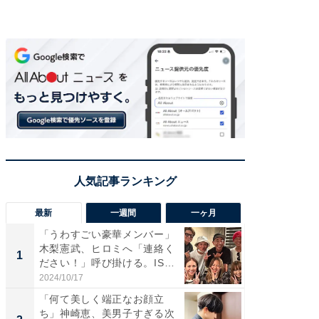
最新
一週間
一ヶ月
「うわすごい豪華メンバー」
「さす
木梨憲武、ヒロミへ「連絡く
は」高
1
1
ださい！」呼び掛ける。IS
災地を
S...
「カ...
2024/10/17
2026/08/0
「何て美しく端正なお顔立
「女の
ち」神崎恵、美男子すぎる次
介、バ