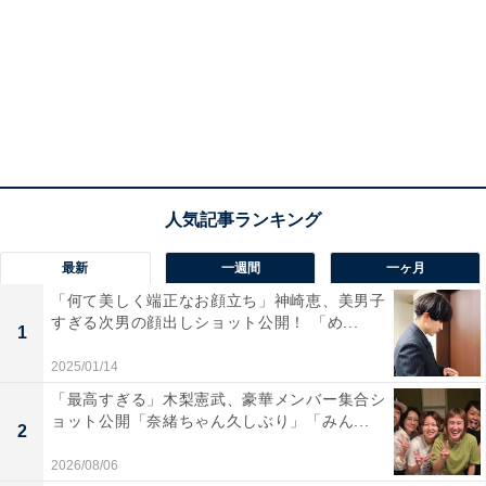
最新
一週間
一ヶ月
「何て美しく端正なお顔立ち」神崎恵、美男子
すぎる次男の顔出しショット公開！ 「め...
1
2025/01/14
「最高すぎる」木梨憲武、豪華メンバー集合シ
ョット公開「奈緒ちゃん久しぶり」「みん...
2
2026/08/06