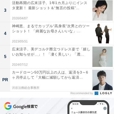
活動再開の広末涼子、1年1カ月ぶりにインス
タ更新！ 最新ショット＆“無言の投稿”...
3
2026/04/07
神崎恵、まるでカップル“高身長”次男とのツー
ショット！ 「綺麗なお母さんいいな」...
4
2023/05/31
広末涼子、美デコルテ際立つドレス姿で「嬉し
いお知らせが…」！ 「凄く美しい」「透...
5
2024/07/12
カードローン50万円以上の人は、返済を3～6
ヶ月停止して『大幅に減額してから返済...
PR
渋谷法務総合事務所
Recommended by