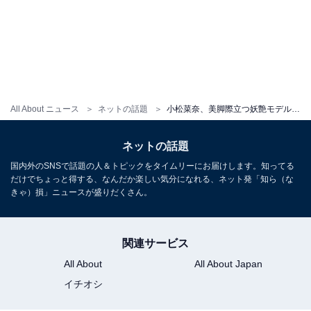
All About ニュース
ネットの話題
小松菜奈、美脚際立つ妖艶モデルショット公開！ さまざまなコーディネートで大人の魅力全開な色っぽい姿
ネットの話題
国内外のSNSで話題の人＆トピックをタイムリーにお届けします。知ってる
だけでちょっと得する、なんだか楽しい気分になれる、ネット発「知ら（な
きゃ）損」ニュースが盛りだくさん。
関連サービス
All About
All About Japan
イチオシ