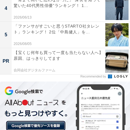
驚いた40代男性俳優”ランキング！ 1...
が調和した景観を目の前に、心安らぐ時間を過ごせる場
4
所として、多くの人から高い支持を集めています。
2026/06/13
「ファンサがすごいと思うSTARTO社タレン
回答者のコメントを見ると「秋の涼しい気候の時に千枚
ト」ランキング！ 2位「中島健人」を...
5
田を見てみたいから」（50代男性／静岡県）、「景色が
2026/08/05
絶景です。駐車場から千枚田を見ることが出来ます」
【宝くじ何年も買って一度も当たらない人へ】
（50代女性／三重県）、「稲穂の黄金色と海とのコント
原因、はっきりしてます
PR
ラストが美しい風景を生み出します」（40代男性／山形
合同会社デジタルファーム
県）といった声がありました。
Recommended by
※回答者のコメントは原文ママです
この記事の執筆者：
坂上 恵
All About ニュースの編集者。オールアバウトに入社後、SNSトレン