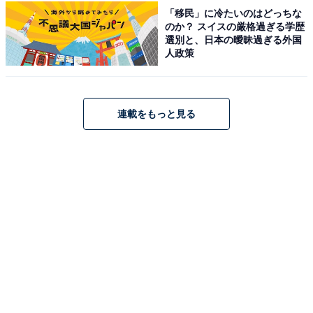
「移民」に冷たいのはどっちな
のか？ スイスの厳格過ぎる学歴
選別と、日本の曖昧過ぎる外国
こちらもおすすめ
人政策
秋に行きたいと思う「長野県の道の駅」ランキ
ング！ 2位「北信州やまのうち（下高井郡山ノ
内町）」を抑えた1位は？【2025年調査】
連載をもっと見る
1
2