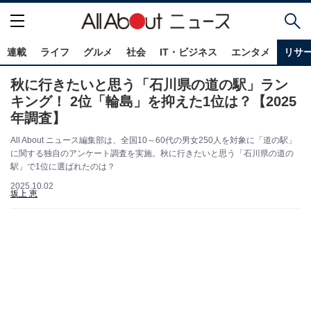
連載
ライフ
グルメ
社会
IT・ビジネス
エンタメ
リサ
秋に行きたいと思う「石川県の道の駅」ラン
キング！ 2位「輪島」を抑えた1位は？【2025
年調査】
All About ニュース編集部は、全国10～60代の男女250人を対象に「道の駅」
に関する独自のアンケート調査を実施。秋に行きたいと思う「石川県の道の
駅」で1位に選ばれたのは？
2025.10.02
坂上 恵