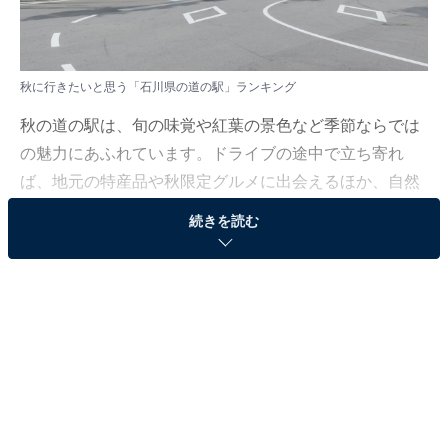
秋に行きたいと思う「石川県の道の駅」ランキング
秋の道の駅は、旬の味覚や紅葉の景色など季節ならでは
の魅力にあふれています。ドライブの途中で立ち寄れ
ば、地元の特産品や秋限定グルメに出会えるほか、自然
の美しさを満喫できるスポットも豊富。旅の目的地とし
続きを読む
ても楽しめる道の駅を紹介します。
All About ニュース編集部は9月22日、全国10～60代の男
女250人を対象に「道の駅」に関する独自のアンケート
調査を実施しました。今回はその中から、秋に行きたい
と思う「石川県の道の駅」を紹介します！
＞10位までの全ランキング結果を見る