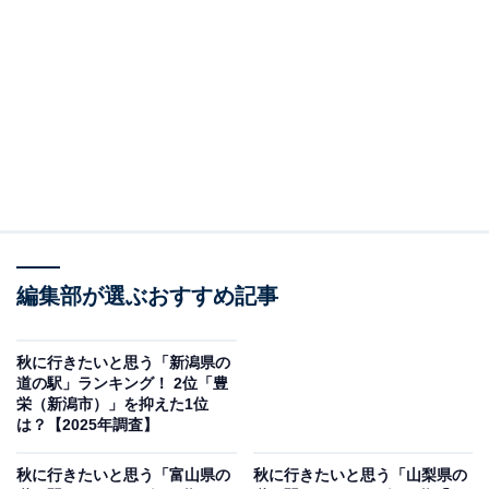
※本調査は全国250人を対象に実施したもので、結果は
回答者の意見を集計したものであり、全体の意見を断定
的に示すものではありません
2位：輪島（輪島市）／27票
2位は「輪島（輪島市）」でした。能登半島の玄関口に
ある「輪島」は、漆器や朝市といった地域の文化を身近
に感じられる道の駅です。館内には輪島塗をはじめとす
編集部が選ぶおすすめ記事
る伝統工芸品が並び、工房体験を通して職人技に触れる
こともできます。さらに、地元漁港で水揚げされた新鮮
秋に行きたいと思う「新潟県の
道の駅」ランキング！ 2位「豊
な魚介や、能登の農産物を使ったグルメも充実。訪れる
栄（新潟市）」を抑えた1位
人は食と工芸の両面から輪島の魅力を体感できます。観
は？【2025年調査】
光情報の発信拠点としての役割も果たし、能登観光を楽
秋に行きたいと思う「富山県の
秋に行きたいと思う「山梨県の
しむ人々に欠かせない立ち寄りスポットとなっていま