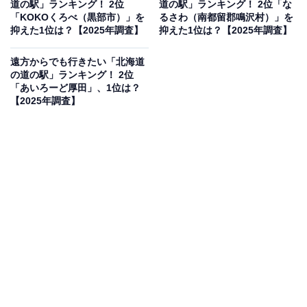
道の駅」ランキング！ 2位
道の駅」ランキング！ 2位「な
す。
「KOKOくろべ（黒部市）」を
るさわ（南都留郡鳴沢村）」を
抑えた1位は？【2025年調査】
抑えた1位は？【2025年調査】
回答者からは「輪島塗りの伝統工芸品を見に行きたい。
遠方からでも行きたい「北海道
お箸くらいならお土産にも買って帰りたい」（40代女性
の道の駅」ランキング！ 2位
／東京都）、「地震の被害が大きかったものの、やはり
「あいろーど厚田」、1位は？
【2025年調査】
輪島塗りや輪島の朝市など、能登の観光は輪島が中心だ
と思うので、訪れてみたいから」（30代男性／静岡
県）、「金沢のみしかいったことがなく石川県の端に行
ったことがないため」（20代男性／大阪府）などのコメ
ントがありました。