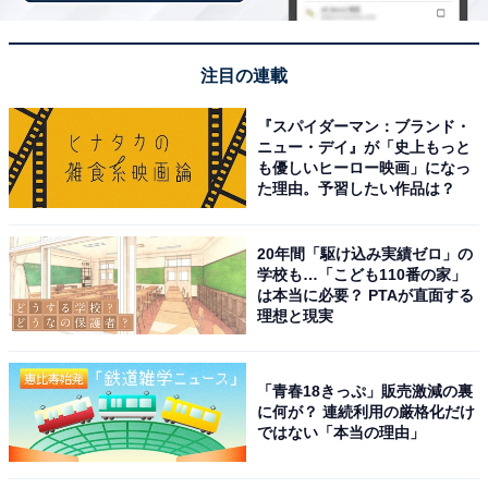
ドにフォーカスした記事執筆やSEOライティングの経験を経て、の
ちにAll About ニュースチームのメンバーに加入。現在は旅行・カル
...続きを読む
チャー・エンタメなどを中心に企画編集を担当。東京都出身。居酒
屋巡りとスポーツ観戦が生きがい。
注目の連載
10位までの全ランキング結果を見
『スパイダーマン：ブランド・
次ページ
る
ニュー・デイ』が「史上もっと
も優しいヒーロー映画」になっ
た理由。予習したい作品は？
20年間「駆け込み実績ゼロ」の
学校も…「こども110番の家」
は本当に必要？ PTAが直面する
理想と現実
「青春18きっぷ」販売激減の裏
に何が？ 連続利用の厳格化だけ
ではない「本当の理由」