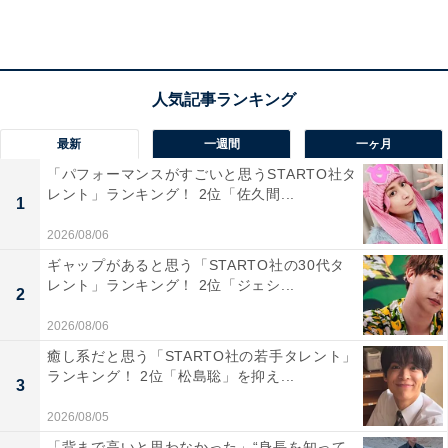
最新
一週間
一ヶ月
「パフォーマンスがすごいと思うSTARTO社タ
1位：千枚田ポケットパーク（輪島市）／54票
レント」ランキング！ 2位「佐久間...
1
2026/08/06
1位は「千枚田ポケットパーク（輪島市）」でした。
ギャップがあると思う「STARTO社の30代タ
「千枚田ポケットパーク」は、日本海に面して段々と広
レント」ランキング！ 2位「ジェシ...
2
がる白米千枚田を一望できる絶景の道の駅です。四季に
2026/08/06
よって異なる景観が楽しめ、春の田植えや夏の青々とし
た稲、秋の黄金色に輝く棚田、冬のライトアップと、訪
癒し系だと思う「STARTO社の若手タレント」
ランキング！ 2位「松島聡」を抑え...
れるたびに異なる表情を見せてくれます。施設内には地
3
元の農産物や特産品を扱う売店もあり、景色を堪能した
2026/08/05
後のお土産探しにも最適です。能登の自然と人々の営み
「背まで高いと思わなかった」“身長を知って