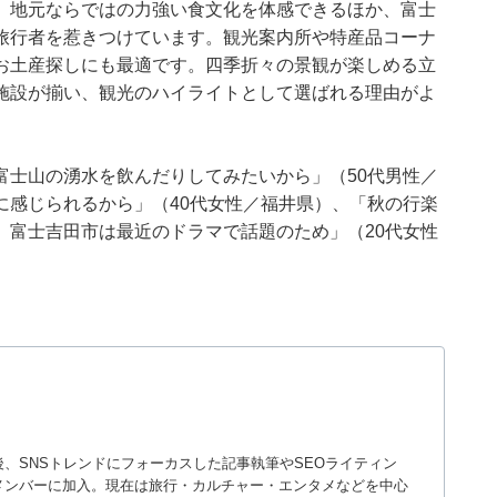
。地元ならではの力強い食文化を体感できるほか、富士
旅行者を惹きつけています。観光案内所や特産品コーナ
お土産探しにも最適です。四季折々の景観が楽しめる立
施設が揃い、観光のハイライトとして選ばれる理由がよ
富士山の湧水を飲んだりしてみたいから」（50代男性／
に感じられるから」（40代女性／福井県）、「秋の行楽
、富士吉田市は最近のドラマで話題のため」（20代女性
入社後、SNSトレンドにフォーカスした記事執筆やSEOライティン
ームのメンバーに加入。現在は旅行・カルチャー・エンタメなどを中心