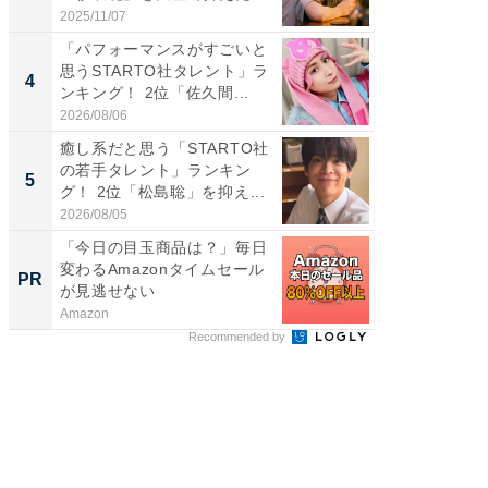
位...
2025/11/07
2026/08/0
「パフォーマンスがすごいと
癒し系だ
思うSTARTO社タレント」ラ
の30代
4
4
ンキング！ 2位「佐久間...
グ！ 2
2026/08/06
2026/08/0
癒し系だと思う「STARTO社
「ファン
の若手タレント」ランキン
ARTO
5
5
グ！ 2位「松島聡」を抑え...
グ！ 2
2026/08/05
2026/08/0
「今日の目玉商品は？」毎日
「今日
変わるAmazonタイムセール
変わるA
PR
PR
が見逃せない
が見逃
Amazon
Amazon
Recommended by