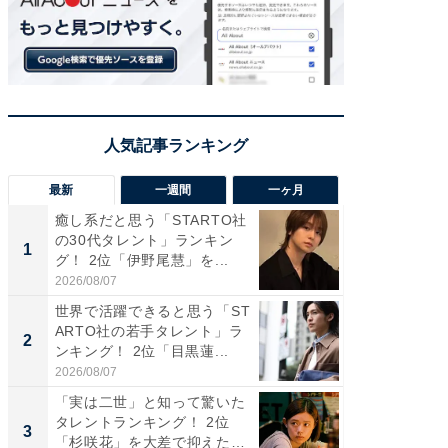
最新
一週間
一ヶ月
癒し系だと思う「STARTO社
癒し系だ
の30代タレント」ランキン
の若手
1
1
グ！ 2位「伊野尾慧」を...
グ！ 2
2026/08/07
2026/08/0
世界で活躍できると思う「ST
「パフ
ARTO社の若手タレント」ラ
思うST
2
2
ンキング！ 2位「目黒蓮...
ンキング
2026/08/07
2026/08/0
「実は二世」と知って驚いた
ギャップ
タレントランキング！ 2位
RTO社
3
3
「杉咲花」を大差で抑えた1
キング！