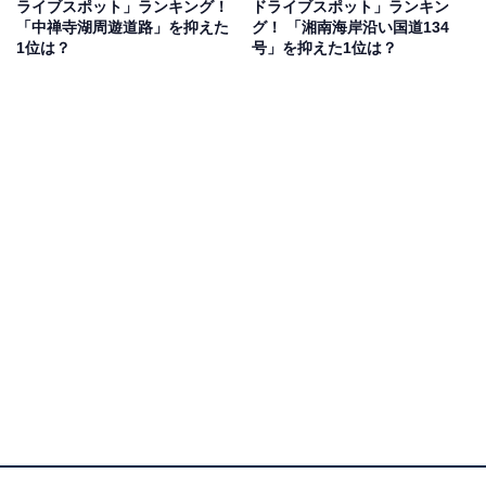
ライブスポット」ランキング！
ドライブスポット」ランキン
「中禅寺湖周遊道路」を抑えた
グ！ 「湘南海岸沿い国道134
トです」（20代女性／東京都）、「筑波山のパワーを浴
1位は？
号」を抑えた1位は？
びながら山のドライブを楽しみたい」（50代女性／福島
県）、「山頂付近の紅葉が見事で、晴れた日には遠くの
景色まで見渡せるから」（30代男性／富山県）などの声
がありました。