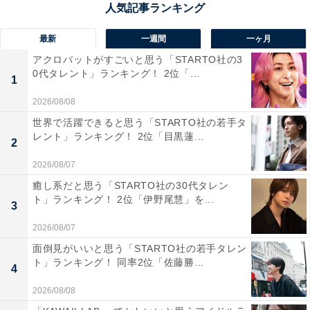
最新
一週間
一ヶ月
1位：国営ひたち海浜公園周辺ルート／56票
アクロバットがすごいと思う「STARTO社の3
0代タレント」ランキング！ 2位「...
海に面した東京ドーム約46個分にあたる広大な敷地に、
1
四季折々の花が咲く「国営ひたち海浜公園」。潮風を感
2026/08/08
じながら周辺をドライブしたあとは、アトラクションや
世界で活躍できると思う「STARTO社の若手タ
レント」ランキング！ 2位「目黒蓮...
バーベキュー、サイクリング、イベントの開催などアク
2
ティビティや飲食店が充実している園内で1日中楽しめ
2026/08/07
ます。
癒し系だと思う「STARTO社の30代タレン
ト」ランキング！ 2位「伊野尾慧」を...
3
真っ赤なコキアが一面を埋めつくす「みはらしの丘」
2026/08/07
が、秋を代表する絶景として心待ちにされているほか、
面倒見がいいと思う「STARTO社の若手タレン
丘のふもとに咲く色とりどりのコスモスやソバも見頃を
ト」ランキング！ 同率2位「佐藤勝...
4
迎えます。
2026/08/08