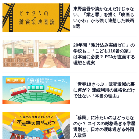
東野圭吾や湊かなえだけじゃな
い、「業と罪」を描く『映画ち
この記事の執筆者：
福島 ゆき
いかわ』から強く連想した映画
8選
アニメや漫画のレビュー、エンタメトピックスなどを中心に、オー
ルジャンルで執筆中のライター。時々、店舗取材などのリポート記
20年間「駆け込み実績ゼロ」の
事も担当。All AboutおよびAll About NEWSでのライター歴は5年。
...続きを読む
学校も…「こども110番の家」
は本当に必要？ PTAが直面する
理想と現実
9位までの全ランキング結果を見
次ページ
る
「青春18きっぷ」販売激減の裏
に何が？ 連続利用の厳格化だけ
ではない「本当の理由」
「移民」に冷たいのはどっちな
のか？ スイスの厳格過ぎる学歴
選別と、日本の曖昧過ぎる外国
人政策