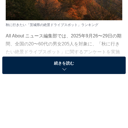
秋に行きたい「茨城県の絶景ドライブスポット」ランキング
All About ニュース編集部では、2025年9月26〜29日の期
間、全国の20〜60代の男女205人を対象に、「秋に行き
たい絶景ドライブスポット」に関するアンケートを実施
しました。今回はその中から、秋に行きたい「茨城県の
続きを読む
絶景ドライブスポット」ランキングの結果をご紹介しま
す。
＞9位までの全ランキング結果を見る
※本記事で紹介している商品の購入やサービスの利用により、売上の一部が
オールアバウトに還元されることがあります。
2位：筑波山スカイライン／42票