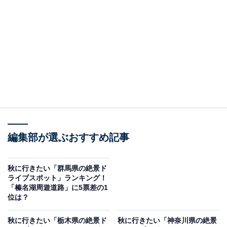
筑波山ロープウェイの山麓駅があるつつじヶ丘駐車場か
ら南東方面に走る「筑波スカイライン」と風返峠（かざ
かえしとうげ）から朝日峠までの尾根沿いを走る「表筑
波スカイライン」を合わせて「筑波パープルライン」と
も呼ばれています。
カーブが多いワインディングロードは、秋には紅葉が見
ごろを迎え、特に筑波山の山頂付近では黄色や赤色など
多彩な紅葉が楽しめます。期間限定でケーブルカーが夜
編集部が選ぶおすすめ記事
間に特別運行され、ケーブルカーの沿線上でライトアッ
プされる紅葉の幻想的な光景を見ることができます。
秋に行きたい「群馬県の絶景ド
ライブスポット」ランキング！
回答者からは、「紅葉の中を包まれながらのドライブは
「榛名湖周遊道路」に5票差の1
位は？
他では味わえない。筑波山神社近辺は秋は神秘的になり
パワースポットとして有名」（20代男性／神奈川県）、
秋に行きたい「栃木県の絶景ド
秋に行きたい「神奈川県の絶景
「秋の紅葉と筑波山の山景色が一望できる定番絶景ルー