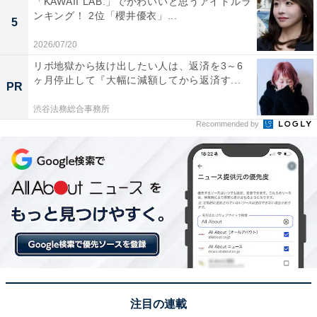
回答者からは、「以前秋に行き、コキアが綺麗だったた
「KAWAII LAB.」でかわいいと思うアイドルラ
ンキング！ 2位「櫻井優衣」...
め」（20代女性／福岡県）、「道路が広く、気持ちよく
5
走ることができます。海浜公園にもよるといいですね」
2026/07/20
（50代男性／埼玉県）、「秋の花や観覧車を見ながらゆ
リボ地獄から抜け出したい人は、返済を3～6
ヶ月停止して『大幅に減額してから返済す...
っくりドライブしたい」（30代女性／神奈川県）、「国
PR
営ひたち海浜公園のコキアを見たい」（40代女性／東京
渋谷法務総合事務所
都）などのコメントが寄せられました。
Recommended by
※回答者からのコメントは原文ママです
Amazonで旅行ガイドブックを見る
注目の連載