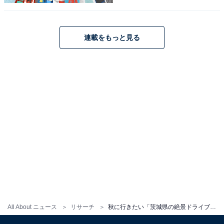
連載をもっと見る
こちらもおすすめ
秋に行きたい「千葉県の絶景ドライブスポッ
ト」ランキング！ 「九十九里有料道路」に1票
差の1位は？
All About ニュース
リサーチ
秋に行きたい「茨城県の絶景ドライブスポット」ランキング！ 2位は「筑波山スカイライン」、1位は？