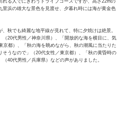
訪れる人でにぎわうドライブコースですが、高さ22mの
九里浜の雄大な景色を見渡せ、夕暮れ時には海が黄金色
が、秋でも綺麗な地平線が見れて、特に夕焼けは絶景。
」（20代男性／神奈川県）、「開放的な海を横目に、気
／東京都）、「秋の海を眺めながら、秋の潮風に当たりた
りそうなので」（20代女性／東京都）、「秋の黄昏時の
」（40代男性／兵庫県）などの声がありました。