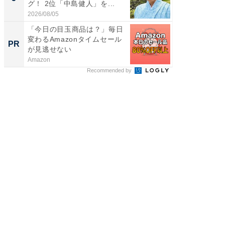
グ！ 2位「中島健人」を...
我（ACE
2026/08/05
2026/08/0
「今日の目玉商品は？」毎日
特別な名
変わるAmazonタイムセール
で選ぶR
PR
PR
が見逃せない
Amazon
ReFa GIN
Recommended by