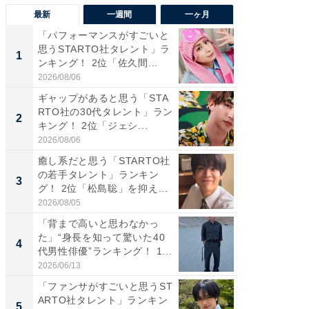
最新
一週間
一ヶ月
「パフォーマンスがすごいと
「癒し系
思うSTARTO社タレント」ラ
タレント
1
1
ンキング！ 2位「佐久間...
「井ノ原
2026/08/06
2026/08/0
ギャップがあると思う「STA
ギャップ
RTO社の30代タレント」ラン
RTO社
2
2
キング！ 2位「ジェシ...
キング！
2026/08/06
2026/08/0
癒し系だと思う「STARTO社
癒し系だ
の若手タレント」ランキン
の若手
3
3
グ！ 2位「松島聡」を抑え...
グ！ 2
2026/08/05
2026/08/0
「背まで高いと思わなかっ
「世界で
た」“身長を知って驚いた40
ARTO
4
4
代男性俳優”ランキング！ 1...
グ！ 2
2026/06/13
2026/08/0
「ファンサがすごいと思うST
スタイ
ARTO社タレント」ランキン
ニア」ラ
5
5