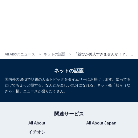
All About ニュース
ネットの話題
「並びが美人すぎませんか！？」榮倉奈々、飯豊まりえとの2ショットに反響「絵になりすぎててかわいい」
ネットの話題
国内外のSNSで話題の人＆トピックをタイムリーにお届けします。知ってる
だけでちょっと得する、なんだか楽しい気分になれる、ネット発「知ら（な
きゃ）損」ニュースが盛りだくさん。
関連サービス
All About
All About Japan
イチオシ