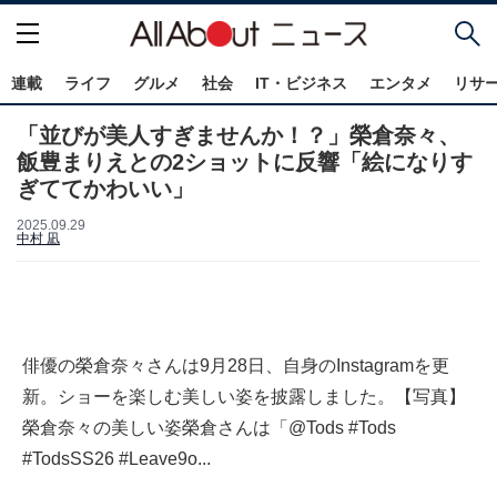
連載
ライフ
グルメ
社会
IT・ビジネス
エンタメ
リサ
「並びが美人すぎませんか！？」榮倉奈々、
飯豊まりえとの2ショットに反響「絵になりす
ぎててかわいい」
2025.09.29
中村 凪
俳優の榮倉奈々さんは9月28日、自身のInstagramを更
新。ショーを楽しむ美しい姿を披露しました。【写真】
榮倉奈々の美しい姿榮倉さんは「@Tods #Tods
#TodsSS26 #Leave9o...