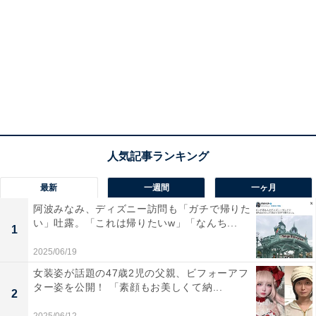
最新
一週間
一ヶ月
阿波みなみ、ディズニー訪問も「ガチで帰りた
い」吐露。「これは帰りたいw」「なんち...
1
2025/06/19
女装姿が話題の47歳2児の父親、ビフォーアフ
ター姿を公開！ 「素顔もお美しくて納...
2