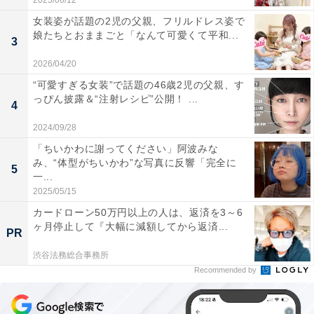
2025/06/12
女装姿が話題の2児の父親、フリルドレス姿で
娘たちとおままごと「なんて可愛くて平和...
3
2026/04/20
“可愛すぎる女装”で話題の46歳2児の父親、す
っぴん披露＆“注射レシピ”公開！ ...
4
2024/09/28
「ちいかわに謝ってください」阿波みな
み、“体型がちいかわ”な写真に反響「完全に
5
一...
2025/05/15
カードローン50万円以上の人は、返済を3～6
ヶ月停止して『大幅に減額してから返済...
PR
渋谷法務総合事務所
Recommended by