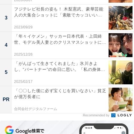
2026/08/07
フジテレビ社長の姿も！ 木梨憲武、豪華芸能
人の大集合ショットに「素敵でカッコいい...
3
2023/09/29
「年々イケメン」サッカー日本代表・上田綺
世、モデル美人妻とのクリスマスショットに...
4
2025/12/26
「がんばって生きてくれました」氷川きよ
し、“パートナー”の命日に思い。「私の身体...
5
2025/02/17
「〇〇した後に必ず宝くじを買いなさい」貧乏
が億万長者に
PR
合同会社デジタルファーム
Recommended by