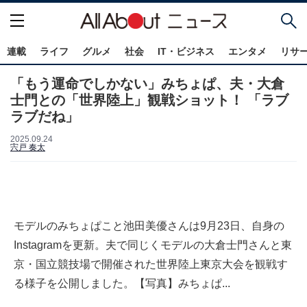
連載
ライフ
グルメ
社会
IT・ビジネス
エンタメ
リサ
「もう運命でしかない」みちょぱ、夫・大倉
士門との「世界陸上」観戦ショット！ 「ラブ
ラブだね」
2025.09.24
宍戸 奏太
モデルのみちょぱこと池田美優さんは9月23日、自身の
Instagramを更新。夫で同じくモデルの大倉士門さんと東
京・国立競技場で開催された世界陸上東京大会を観戦す
る様子を公開しました。【写真】みちょぱ...