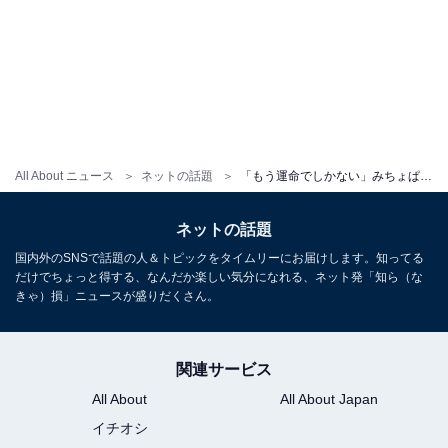
All About ニュース
ネットの話題
「もう運命でしかない」みちょぱ、夫・大倉士門との「世界陸上」観戦ショット！ 「ラブラブだね」
ネットの話題
国内外のSNSで話題の人＆トピックをタイムリーにお届けします。知ってる
だけでちょっと得する、なんだか楽しい気分になれる、ネット発「知ら（な
きゃ）損」ニュースが盛りだくさん。
関連サービス
All About
All About Japan
イチオシ