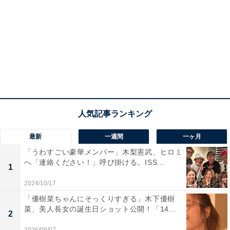
最新
一週間
一ヶ月
「うわすごい豪華メンバー」木梨憲武、ヒロミ
へ「連絡ください！」呼び掛ける。ISS...
1
2024/10/17
「優樹菜ちゃんにそっくりすぎる」木下優樹
菜、美人長女の誕生日ショット公開！「14...
2