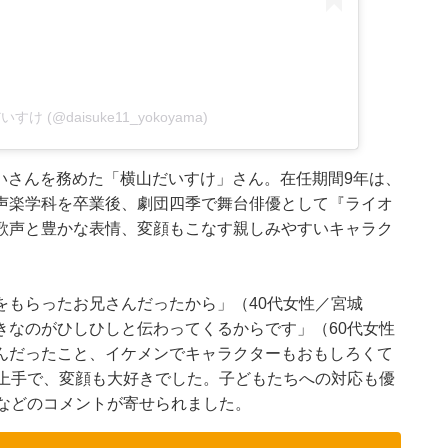
だいすけ (@daisuke11_yokoyama)
にいさんを務めた「横山だいすけ」さん。在任期間9年は、
声楽学科を卒業後、劇団四季で舞台俳優として『ライオ
歌声と豊かな表情、変顔もこなす親しみやすいキャラク
をもらったお兄さんだったから」（40代女性／宮城
きなのがひしひしと伝わってくるからです」（60代女性
んだったこと、イケメンでキャラクターもおもしろくて
が上手で、変顔も大好きでした。子どもたちへの対応も優
）などのコメントが寄せられました。