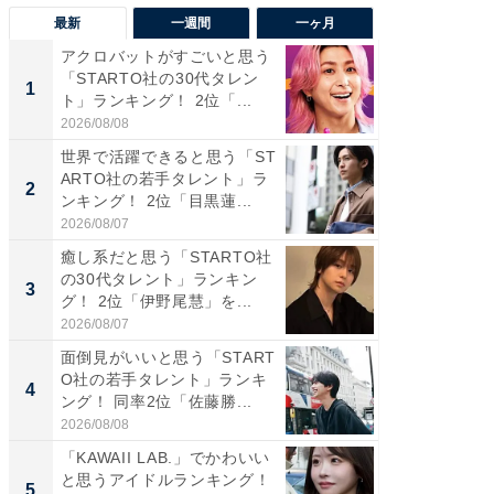
最新
一週間
一ヶ月
アクロバットがすごいと思う
癒し系だ
「STARTO社の30代タレン
の若手
1
1
ト」ランキング！ 2位「...
グ！ 2
2026/08/08
2026/08/0
世界で活躍できると思う「ST
癒し系だ
ARTO社の若手タレント」ラ
の30代
2
2
ンキング！ 2位「目黒蓮...
グ！ 2
2026/08/07
2026/08/0
癒し系だと思う「STARTO社
「パフ
の30代タレント」ランキン
思うST
3
3
グ！ 2位「伊野尾慧」を...
ンキング
2026/08/07
2026/08/0
面倒見がいいと思う「START
ギャップ
O社の若手タレント」ランキ
RTO社
4
4
ング！ 同率2位「佐藤勝...
キング！
2026/08/08
2026/08/0
「KAWAII LAB.」でかわいい
世界で活
と思うアイドルランキング！
ARTO
5
5