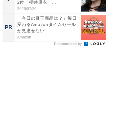
2位「櫻井優衣」...
ンキング
2026/07/20
2026/08/0
「今日の目玉商品は？」毎日
「え、
変わるAmazonタイムセール
の？」8
PR
PR
が見逃せない
場！Ama
Amazon
Amazon
Recommended by