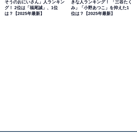
そうのおにいさん」人ランキン
きな人ランキング！ 「三谷たく
2005年から歴代最長の14年間たいそうのおにいさんを務
グ！ 2位は「福尾誠」、1位
み」「小野あつこ」を抑えた1
は？【2025年最新】
位は？【2025年最新】
めた「小林よしひさ」さん。コミカルな動きや変顔など
も披露し、体操の歌『ブンバ・ボーン！』が子どもたち
から大人気。卒業後は、高い運動能力だけでなく、得意
な料理や子育て経験を生かして、イベントやバラエティ
ー番組、ドラマなどへの出演で幅広く活躍しています。
回答者からは、「いつも笑顔で全力のパフォーマンスを
見せてくれるので、見ているだけで元気をもらえるから
です」（20代女性／広島県）、「面白い変顔をしたり、
でも体操ではカッコよくて、馴染みのあるお兄さんでし
た。テレビでももっと観たいなぁと思います」（40代女
性／香川県）、「声が独特で、背も高く、いいお父さん
って雰囲気で好印象でした」（30代女性／福岡県）、
「やっぱりよしお兄さんの体操は素晴らしい。長い間盛
り上げてくれたから」（40代女性／神奈川県）などの声