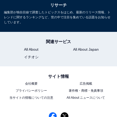
佐藤弘道に関する商品をAmazonで見る
リサーチ
編集部が独自目線で調査したトピックスをはじめ、最新のリリース情報、ト
レンドに関するランキングなど、世の中で注目を集めている話題をお知らせ
しています。
※回答者からのコメントは原文ママです
関連サービス
All About
All About Japan
この記事の筆者：福島 ゆき プロフィール
イチオシ
アニメや漫画のレビュー、エンタメトピックスなどを中
心に、オールジャンルで執筆中のライター。時々、店舗
サイト情報
取材などのリポート記事も担当。All AboutおよびAll
会社概要
広告掲載
About ニュースでのライター歴は6年。
プライバシーポリシー
著作権・商標・免責事項
当サイトの情報についての注意
All About ニュースについて
4位までの全ランキング結果を見
次ページ
る