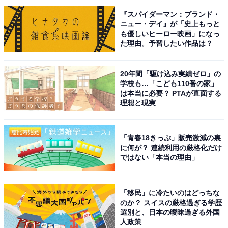
『スパイダーマン：ブランド・
ニュー・デイ』が「史上もっと
も優しいヒーロー映画」になっ
た理由。予習したい作品は？
20年間「駆け込み実績ゼロ」の
学校も…「こども110番の家」
は本当に必要？ PTAが直面する
理想と現実
A post shared by 佐藤弘道 (@satouhiromichi023)
「青春18きっぷ」販売激減の裏
に何が？ 連続利用の厳格化だけ
1993年から2005年までの12年間、10代目たいそうのお
ではない「本当の理由」
にいさんを務めた「佐藤弘道」さん。親しみやすいキャ
ラクターと、子どもたちに運動の楽しさを教える情熱が
幅広い世代からの支持を得ました。卒業後はタレントと
「移民」に冷たいのはどっちな
のか？ スイスの厳格過ぎる学歴
して活躍するほか、弘前大学の大学院で親子体操につい
選別と、日本の曖昧過ぎる外国
て研究し、日本初の親子体操博士と言われています。
人政策