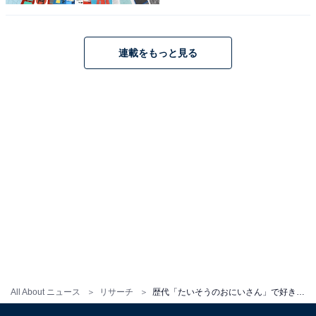
2024年に発症した「脊椎梗塞」による下半身まひから奇
跡的な早さで復活を果たした姿は、多くの人に希望を与
連載をもっと見る
えています。
回答者からは、「体操のおにいさんと言えばひろみちお
兄さんしか浮かばないくらいさわやか」（30代女性／広
島県）、「長年やっていて、運動神経抜群だといつも思
っていた。爽やかでイケメンだった」（20代女性／山形
県）、「弘道お兄さんは優しくてキラキラしていたか
ら」（20代男性／埼玉県）、「今でも逆境を乗り越えて
活動をしていて尊敬します」（30代女性／東京都）など
のコメントが寄せられました。
All About ニュース
リサーチ
歴代「たいそうのおにいさん」で好きな人ランキング！ 「小林よしひさ」を抑えた1位は？【2025年最新】