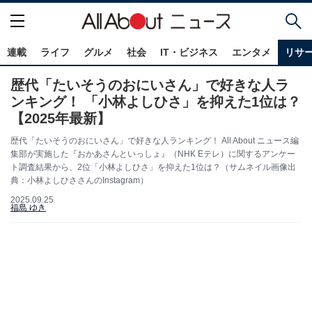
連載
ライフ
グルメ
社会
IT・ビジネス
エンタメ
リサ
歴代「たいそうのおにいさん」で好きな人ラ
ンキング！ 「小林よしひさ」を抑えた1位は？
【2025年最新】
歴代「たいそうのおにいさん」で好きな人ランキング！ All About ニュース編
集部が実施した『おかあさんといっしょ』（NHK Eテレ）に関するアンケー
ト調査結果から、2位「小林よしひさ」を抑えた1位は？（サムネイル画像出
典：小林よしひささんのInstagram）
2025.09.25
福島 ゆき