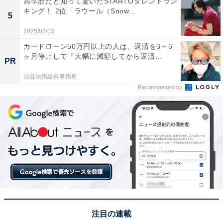
高学歴だと知って驚いたSTARTOタレントラン
キング！ 2位「ラウール（Snow...
5
2025/07/13
カードローン50万円以上の人は、返済を3～6
1位：【10代】佐藤弘道（1993年～2005年）／
ヶ月停止して『大幅に減額してから返済...
PR
138票
渋谷法務総合事務所
Recommended by
注目の連載
View this post on Instagram