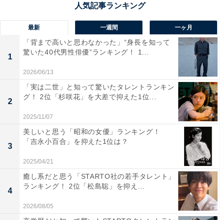
がありました。
最新
一週間
一ヶ月
「背まで高いと思わなかった」“身長を知って
驚いた40代男性俳優”ランキング！ 1...
1
小林よしひさに関する商品をAmazonで見る
2026/06/13
「実は二世」と知って驚いたタレントランキン
グ！ 2位「杉咲花」を大差で抑えた1位...
2
2025/11/07
美しいと思う「昭和の女優」ランキング！
「吉永小百合」を抑えた1位は？
3
2025/04/21
癒し系だと思う「STARTO社の若手タレント」
ランキング！ 2位「松島聡」を抑え...
4
2026/08/05