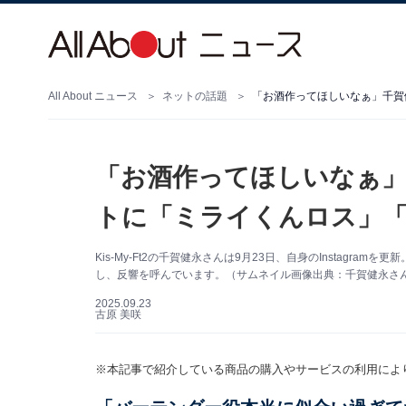
All About ニュース
ネットの話題
「お酒作ってほしいなぁ」千賀
「お酒作ってほしいなぁ
トに「ミライくんロス」「
Kis-My-Ft2の千賀健永さんは9月23日、自身のInstagr
し、反響を呼んでいます。（サムネイル画像出典：千賀健永さん公式
2025.09.23
古原 美咲
※本記事で紹介している商品の購入やサービスの利用によ