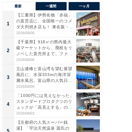
最新
一週間
一ヶ月
【三重県】伊勢名物「赤福」
【兵庫
の直営店に、全国唯一のコメ
ーメン
1
1
ダ大判焼き店も！ 東名阪・
再現した
伊...
道...
2026/08/06
2026/08/0
【千葉県】918㎡の県内最大
【三重
級マーケットから、廃校をリ
の直営
2
2
ノベした直売所まで。ファ
ダ大判焼
ー...
伊...
2026/08/06
2026/08/0
立山連峰と富山湾を望む展望
【千葉県
風呂に、水深333mの海洋深
級マー
3
3
層水風呂。富山県の人気日
ノベし
帰...
ー...
2026/08/06
2026/08/0
「1000円には見えなかった」
ステラ
スタンダードプロダクツのリ
詰め放題
4
4
ュックが「高見えする」の...
00円で「
2026/08/03
2026/08/0
【京都府の人気スーパー銭
立山連
湯】「宇治天然温泉 源氏の
風呂に、
5
5