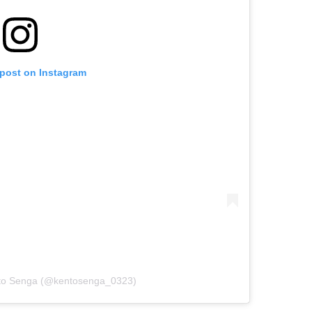
 post on Instagram
nto Senga (@kentosenga_0323)