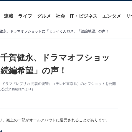
連載
ライフ
グルメ
社会
IT・ビジネス
エンタメ
リ
健永、ドラマオフショットに「ミライくんロス」「続編希望」の声！
」千賀健永、ドラマオフショッ
続編希望」の声！
amを更新。ドラマ『レプリカ 元妻の復讐』（テレビ東京系）のオフショットを公開
Instagramより）
り、売上の一部がオールアバウトに還元されることがあります。