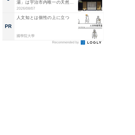
湯」は宇治市内唯一の天然温
層水風
泉と...
帰...
2026/08/07
2026/08/0
人文知とは個性の上に立つ
「え、
の？」8
PR
PR
場！Ama
國學院大學
Amazon
Recommended by