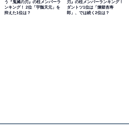
県）、「若いのに才能があり、黙々と成果を出してくれ
う『鬼滅の刃』の柱メンバーラ
刃』の柱メンバーランキング！
ンキング！ 2位「宇髄天元」を
ダントツ1位は「煉獄杏寿
そうだから」（30代女性／東京都）、「可愛い弟みたい
抑えた1位は？
郎」、では続く2位は？
な部下になってくれそう」（20代女性／東京都）といっ
たコメントが寄せられています。