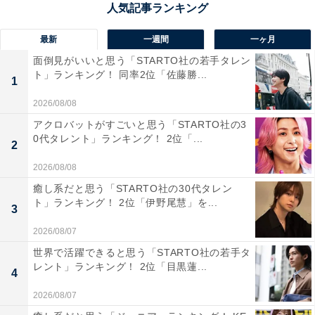
1位：【恋柱】甘露寺蜜璃（かんろじみつり）／72
票
最新
一週間
一ヶ月
面倒見がいいと思う「STARTO社の若手タレン
【甘露寺蜜璃 新規イラスト解禁】
ト」ランキング！ 同率2位「佐藤勝...
1
ufotable描き下ろしの「甘露寺蜜璃」
2026/08/08
新規キャラクターイラストを解禁！
アクロバットがすごいと思う「STARTO社の3
0代タレント」ランキング！ 2位「...
2
6/13(火)より本イラストを使用したポスターを該当
2026/08/08
の店舗にて展開。
癒し系だと思う「STARTO社の30代タレン
ト」ランキング！ 2位「伊野尾慧」を...
3
店舗情報は公式サイトをご覧ください。
2026/08/07
▼詳細はこちら
https://t.co/yoZQCIdzPE
#鬼滅の刃
世界で活躍できると思う「STARTO社の若手タ
レント」ランキング！ 2位「目黒蓮...
#刀鍛冶の里編
pic.twitter.com/y9s4CEzbnv
4
2026/08/07
— 鬼滅の刃公式 (@kimetsu_off)
June 11, 2023