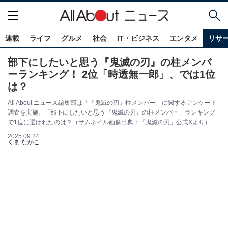
連載
ライフ
グルメ
社会
IT・ビジネス
エンタメ
リサ
部下にしたいと思う『鬼滅の刃』の柱メンバ
ーランキング！ 2位「時透無一郎」、では1位
は？
All About ニュース編集部は「『鬼滅の刃』柱メンバー」に関するアンケート
調査を実施。「部下にしたいと思う『鬼滅の刃』の柱メンバー」ランキング
で1位に選ばれたのは？（サムネイル画像出典：『鬼滅の刃』公式Xより）
2025.09.24
くま なかこ