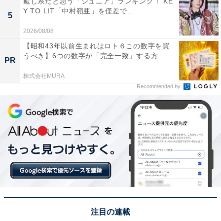
癒し系だと思う「ジュニア」ランキング！ KE
Y TO LIT「中村嶺亜」を僅差で...
5
1位にランクインしたのは、恋柱の甘露寺蜜璃です。ピ
2026/08/08
ンクと緑の奇抜な髪色がトレードマーク。常人の8倍も
【昭和43年以前生まれはロト６この数字を買
の筋力を持ち、柔軟な体を生かして鞭のようにしなる特
うべき】6つの数字が「完全一致」する方...
PR
殊な日輪刀を扱う恋の呼吸の剣士。
株式会社MURA
Recommended by
明るく天真らんまんな性格で、すてきなものがあるとキ
ュンキュンときめく、かわいらしい一面も。また、炎
柱・煉獄杏寿郎（れんごくきょうじゅろう）の継子だっ
た過去を持っています。
回答コメントでは「職場が明るくなりそうだから」（30
代男性／広島県）、「皆からの愛されキャラで会社が和
みそう」（20代女性／福岡県）、「明るく前向きな性格
で、職場の雰囲気も良くなりそう」（30代女性／神奈川
注目の連載
県）などの声が集まりました。