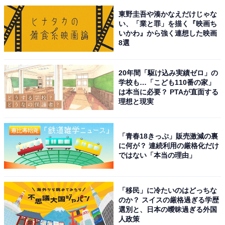
東野圭吾や湊かなえだけじゃな
※回答コメントは原文ママです
い、「業と罪」を描く『映画ち
いかわ』から強く連想した映画
8選
20年間「駆け込み実績ゼロ」の
学校も…「こども110番の家」
は本当に必要？ PTAが直面する
テレビアニメ「鬼滅の刃」竈門炭治郎 立志編
理想と現実
Amazonで見る
「青春18きっぷ」販売激減の裏
に何が？ 連続利用の厳格化だけ
この記事の筆者：くま なかこ プロフィール
ではない「本当の理由」
編集プロダクション出身のフリーランスエディター。編
集・執筆・校閲・SNS運用担当として月間120本以上の
「移民」に冷たいのはどっちな
コンテンツ制作に携わっています。得意なジャンルはラ
のか？ スイスの厳格過ぎる学歴
イフスタイル・金融・育児・エンタメ関連。
選別と、日本の曖昧過ぎる外国
人政策