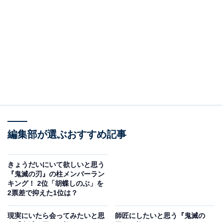
▼詳細はこちら
https://t.co/U5kjdQK6L0
#鬼滅の刃
#刀鍛冶の里編
pic.twitter.com/gzhVjC0itz
— 鬼滅の刃公式 (@kimetsu_off)
May 28, 2023
2位にランクインしたのは、霞柱の時透無一郎です。わ
ずか2カ月という短期間で柱となった天才剣士。
ポーカーフェイスで毒舌な一面がありましたが、亡き両
編集部が選ぶおすすめ記事
親と双子の兄の記憶を取り戻してからは、優しさや笑顔
を見せる場面も増えました。炭治郎だけに見せる屈託の
きょうだいにいて欲しいと思う
ない笑顔も必見です。
『鬼滅の刃』の柱メンバーラン
キング！ 2位「胡蝶しのぶ」を
2票差で抑えた1位は？
回答者からは「懐いてくれた時のデレがすごいし、仕事
ができそうなので、部下にしたい」（30代女性／広島
現実にいたら会ってみたいと思
師匠にしたいと思う『鬼滅の