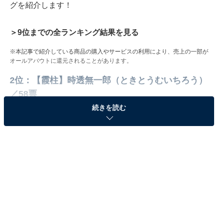
グを紹介します！
＞9位までの全ランキング結果を見る
※本記事で紹介している商品の購入やサービスの利用により、売上の一部が
オールアバウトに還元されることがあります。
2位：【霞柱】時透無一郎（ときとうむいちろう）
／58票
続きを読む
【時透無一郎 新規イラスト解禁】
ufotable描き下ろしの「時透無一郎」
新規キャラクターイラストを解禁！
5/30(火)より本イラストを使用したポスターを該当
の店舗にて展開。
店舗情報は公式サイトをご覧ください。