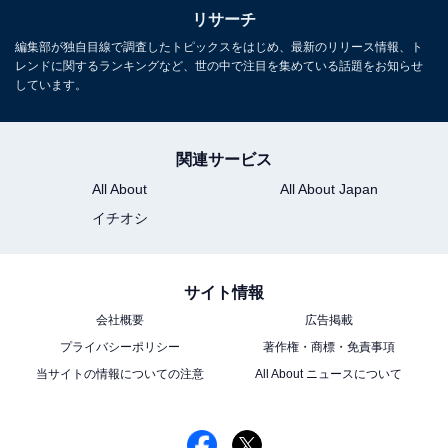
リサーチ
友達になりたいと思う『鬼滅の刃』の柱メンバ
ーランキング！ 同率2位「煉獄杏寿郎」、「宇
編集部が独自目線で調査したトピックスをはじめ、最新のリリース情報、ト
髄天元」を抑えたダントツ1位は？
レンドに関するランキングなど、世の中で注目を集めている話題をお知らせ
しています。
関連サービス
All About
All About Japan
イチオシ
1
2
3
4
5
サイト情報
会社概要
広告掲載
プライバシーポリシー
著作権・商標・免責事項
当サイトの情報についての注意
All About ニュースについて