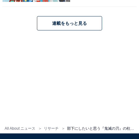
9位までの全ランキング結果を見
次ページ
る
連載をもっと見る
All About ニュース
リサーチ
部下にしたいと思う『鬼滅の刃』の柱メンバーランキング！ 2位「時透無一郎」、では1位は？
こちらもおすすめ