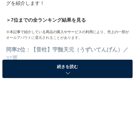
グを紹介します！
＞7位までの全ランキング結果を見る
※本記事で紹介している商品の購入やサービスの利用により、売上の一部が
オールアバウトに還元されることがあります。
同率2位：【音柱】宇髄天元（うずいてんげん）／
37票
続きを読む
【キャストコメント】
音柱・宇髄天元役の小西克幸さんよりコメントが到
着！
ぜひチェックしてください！
8/31（土）23時30分より第22話放送！
柱合会議開廷！お見逃しなく！