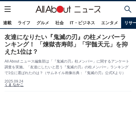
連載
ライフ
グルメ
社会
IT・ビジネス
エンタメ
リサ
友達になりたい『鬼滅の刃』の柱メンバーラ
ンキング！ 「煉獄杏寿郎」「宇髄天元」を抑
えた1位は？
All About ニュース編集部は「『鬼滅の刃』柱メンバー」に関するアンケート
調査を実施。「友達にしたいと思う『鬼滅の刃』の柱メンバー」ランキング
で1位に選ばれたのは？（サムネイル画像出典：『鬼滅の刃』公式Xより）
2025.09.24
くま なかこ