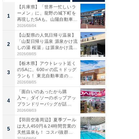
【兵庫県】「世界一忙しいラ
「気に
ーメン」に、龍野の城下町を
る〜」3
1
1
再現したSAも。山陽自動車
バー」
道...
好...
2026/08/04
2026/07/3
【山梨県の人気日帰り温泉】
【三重
「山梨日帰り温泉 源泉かけ流
「鈴鹿天
2
2
しの湯 桜湯」は源泉かけ流...
は100
2026/08/05
2026/08/0
【栃木県】アウトレット近く
「ミニオ
のSAに、600㎡の広々ドッグ
ッグ！ 
3
3
ランも！ 東北自動車道の...
ど、夏限
2026/08/05
2026/08/0
「面白いのあったから購
ステラ
入〜」ダイソーのポップアッ
詰め放題
4
4
プランドリーバッグが話
00円で「
題。“さま...
2026/08/03
2026/08/0
【羽田空港周辺】夏季プール
【埼玉
は大人450円＆24時間営業の
「行田天
5
5
天然温泉も！ コスパ抜群...
は和の
が...
2026/08/04
2026/08/0