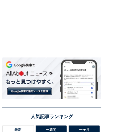
最新
一週間
一ヶ月