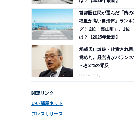
は？【2025年最新】
首都圏住民が選んだ「街の
福度が高い自治体」ランキ
グ！ 2位「葉山町」、1位
は？【2025年最新】
稲盛氏に論破・叱責され目
覚めた。経営者がバランス
べき2つの背反
PR(ビズヒント)
関連リンク
いい部屋ネット
プレスリリース