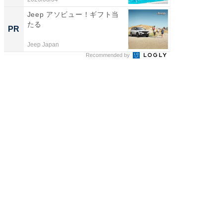
Jeep アソビュー！ギフト当
全国の
たる
付きの
PR
PR
Jeep Japan
COCO VIL
Recommended by