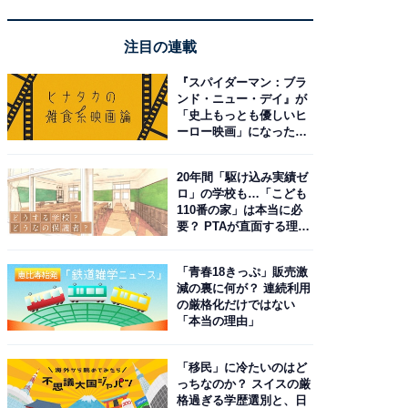
注目の連載
『スパイダーマン：ブラ
ンド・ニュー・デイ』が
「史上もっとも優しいヒ
ーロー映画」になった理
由。予習したい作品は？
20年間「駆け込み実績ゼ
ロ」の学校も…「こども
110番の家」は本当に必
要？ PTAが直面する理想
と現実
「青春18きっぷ」販売激
減の裏に何が？ 連続利用
の厳格化だけではない
「本当の理由」
「移民」に冷たいのはど
っちなのか？ スイスの厳
格過ぎる学歴選別と、日