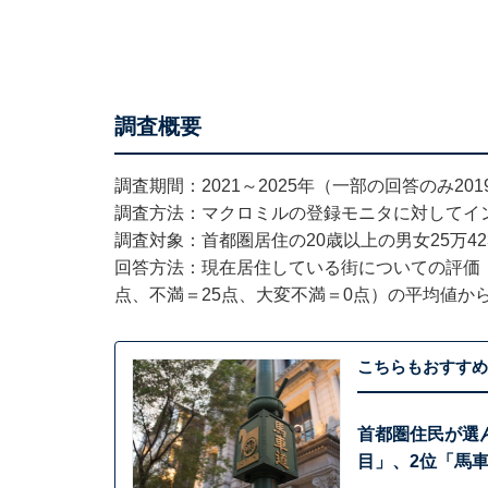
調査概要
調査期間：2021～2025年（一部の回答のみ201
調査方法：マクロミルの登録モニタに対してイ
調査対象：首都圏居住の20歳以上の男女25万42
回答方法：現在居住している街についての評価（
点、不満＝25点、大変不満＝0点）の平均値か
こちらもおすすめ
首都圏住民が選
目」、2位「馬車