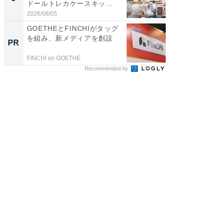
ドールトレカケースキッ...
層水風
帰...
2026/08/05
2026/08/0
GOETHEとFINCHIがタッグ
アクセ
を組み、新メディアを創設
「知識
PR
PR
する視
FINCHI on GOETHE
アクセン
Recommended by