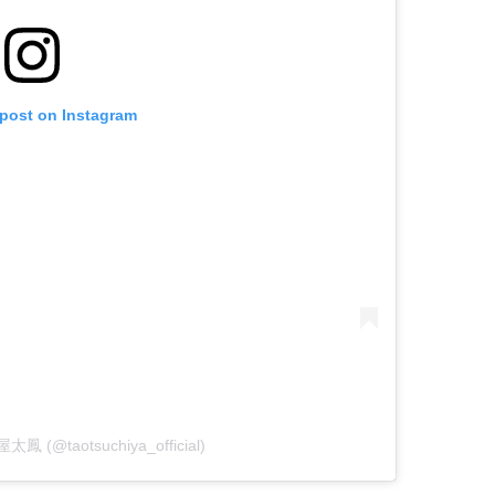
 post on Instagram
屋太鳳 (@taotsuchiya_official)