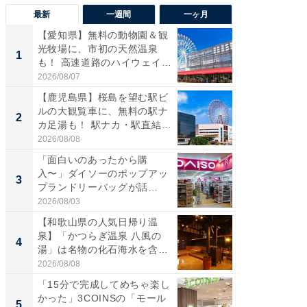
最新
一週間
一ヶ月
【愛知県】無料の動物園＆観
【兵庫
光牧場に、市初の天然温泉
ーメン
1
1
も！ 高速道路のハイウェイオ
再現した
ア...
道...
2026/08/07
2026/08/0
【鹿児島県】桜島を望む駅ビ
【三重
ルの大観覧車に、無料の駅ナ
の直営
2
2
カ足湯も！ 駅ナカ・駅直結
ダ大判焼
ス...
伊...
2026/08/08
2026/08/0
「面白いのあったから購
【千葉県
入〜」ダイソーのポップアッ
級マー
3
3
プランドリーバッグが話
ノベし
題。“さま...
ー...
2026/08/03
2026/08/0
【和歌山県の人気日帰り温
「100
泉】「かつらぎ温泉 八風の
スタン
4
4
湯」は名物の化石海水を含ん
ュックが
だ濃...
2026/08/08
2026/08/0
「15分で完成してめちゃ楽し
立山連
かった」3COINSの「モール
風呂に、
5
5