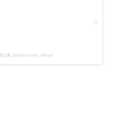
屋太鳳 (@taotsuchiya_official)