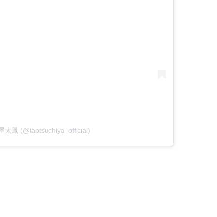
屋太鳳 (@taotsuchiya_official)