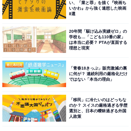
い、「業と罪」を描く『映画ち
いかわ』から強く連想した映画
8選
メーカーサポートに相談するのも1つの手
20年間「駆け込み実績ゼロ」の
学校も…「こども110番の家」
これらで改善しない場合は、関連ソフトなどのキャッシ
は本当に必要？ PTAが直面する
理想と現実
ュを削除する、いったんアンインストールしてインスト
ールし直すなどいくつか提案が上げられます。また、そ
もそもソフト側にバグが発生しており、それらのバグが
「青春18きっぷ」販売激減の裏
改善されない限り状況が変わらないことも。何らかのタ
に何が？ 連続利用の厳格化だけ
ではない「本当の理由」
イミングで症状が発生した場合は、それ以前の古いバー
ジョンをインストールしてダウングレードするという方
法も有効かもしれません。
「移民」に冷たいのはどっちな
のか？ スイスの厳格過ぎる学歴
選別と、日本の曖昧過ぎる外国
しかし、設定変更を行っている最中に思いがけない問題
人政策
が発生することもあります。心配な人は、メーカーサポ
ートに相談するのも1つの手だということを頭に入れて