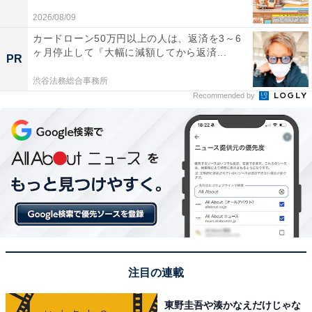
2026/08/09
特にGPU関連を活用している何らかのソフトの影響が考
カードローン50万円以上の人は、返済を3～6
ヶ月停止して『大幅に減額してから返済...
えられます。例えばWebブラウザはハードウェアアクセ
PR
ラレーション機能などがあり、GPUを活用しています。
渋谷法務総合事務所
このハードウェアアクセラレーションなどの機能を切っ
Recommended by
てみることも有効かもしれません。
注目の連載
東野圭吾や湊かなえだけじゃな