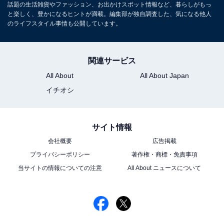
話題の生活雑貨やファッション、お出かけスポット情報など、暮らしがもっ
内外での取材、記事執筆をインターネット黎明期の1990年代から行
と楽しく、豊かになるヒントが満載。編集部が独自調査した、気になる他人
っています。 雑誌、新聞などのメディアへの記事執筆、各種協力な
...続きを読む
のライフスタイル事情も公開しています。
ども行っています。
関連サービス
ノートパソコンは何年？ 家電の寿
次ページ
命一覧
All About
All About Japan
イチオシ
サイト情報
会社概要
広告掲載
プライバシーポリシー
著作権・商標・免責事項
当サイトの情報についての注意
All About ニュースについて