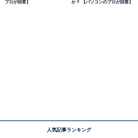
プロが回答】
か？ 【パソコンのプロが回答】
ノートパソコンのディスプレイでこのような現象が起こ
る場合、内部の電気回路の問題で発生することは少ない
ので、ソフトウェア関連の問題と推定されます。一方
で、外付けディスプレイの場合は、まず、ケーブルやデ
ィスプレイを変更しても同じ現象が起こるか確認しまし
ょう。それでも改善しない場合は、ソフトウェアに問題
がある可能性が高いです。