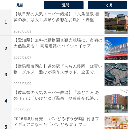
最新
一週間
一ヶ月
【岐阜県の人気スーパー銭湯】「六条温泉 喜
多の湯」は人工温泉や多彩なお風呂・岩盤...
1
2026/08/09
まずはアップデートで対策を
【愛知県】無料の動物園＆観光牧場に、市初の
天然温泉も！ 高速道路のハイウェイオア...
2
ソフトウェアの問題と推定できた場合、まずは関連ソフ
2026/08/07
トなどのアップデートを行います。OSやディスプレイ関
【群馬県藤岡市】道の駅「ららん藤岡」は買い
連のアップデートは定期的に提供されているので、これ
物・グルメ・遊びが揃うスポット。全国で...
3
らのアップデートから行いましょう。さらに、使用して
2026/08/09
いるソフトのアップデートもします。これで変わらない
【岐阜県の人気スーパー銭湯】「湯どころ み
場合は、ディスプレイ関連やGPUなどの設定を確認しま
のり」は「いけだゆげ温泉」や冷冷交代浴...
4
しょう。各種設定をデフォルトに戻す、違う設定にして
2026/08/09
様子を見るなど確認すべきポイントは多くありますが、
2026年8月発売！ パンどろぼうが時計付きフ
これで変わらない場合は他のソフトが影響している場合
ィギュアになった「パンどろぼう フ...
5
があります。