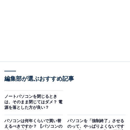
（回答）
理由は大きく分けて、「ハードウェア」「ソフトウ
ェア」どちらかの問題です。急にその症状になった
場合はソフトウェアの問題のことが多く、アップデ
ートなどいくつかの対策で改善する可能性が高いで
す。
どういうことなのか、以下で詳しく解説します。
※本記事で紹介している商品の購入やサービスの利用により、売上の一部が
オールアバウトに還元されることがあります。
編集部が選ぶおすすめ記事
多くの場合はソフトウェアの問題
ノートパソコンを閉じるとき
は、そのまま閉じてはダメ？ 電
画面が暗くなってしまうというとき、多くの場合、ディ
源を落とした方が良い？
スプレイ関連のデバイスドライバやOSなどのソフトウェ
ア上の問題と推定されます。通常、暗くなることはない
パソコンは何年くらいで買い替
パソコンを「強制終了」させる
えるべきですか？ 【パソコンの
のって、やっぱりよくないです
ので、気づいた時点で対応しておきましょう。