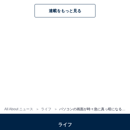
おきましょう。
連載をもっと見る
HP ノートパソコン 17-cn 17.3インチワイド IPS液晶 イン
テル Core7 16GBメモリ 1TB SSD Windows11 Home マ
ウス付き (型番：9U702PA-AAAB)
Amazonで見る
All About ニュース
ライフ
パソコンの画面が時々急に真っ暗になる……放置しておいて大丈夫？【パソコンのプロが回答】
この記事の執筆者：
上倉 賢
ノートパソコン ガイド
ライフ
ノートパソコンを中心にパーソナルコンピューティングに関する国