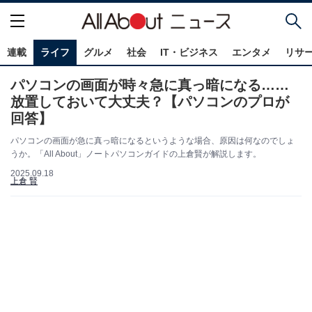
連載
ライフ
グルメ
社会
IT・ビジネス
エンタメ
リサ
パソコンの画面が時々急に真っ暗になる……
放置しておいて大丈夫？【パソコンのプロが
回答】
パソコンの画面が急に真っ暗になるというような場合、原因は何なのでしょ
うか。「All About」ノートパソコンガイドの上倉賢が解説します。
2025.09.18
上倉 賢