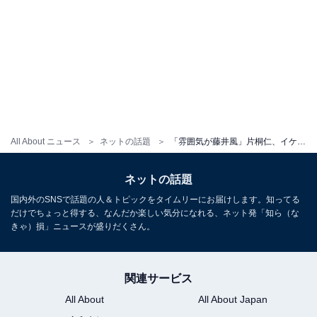
All About ニュース
ネットの話題
「雰囲気が藤井風」片桐仁、イケメン長男の顔出しショット公開「イケメン過ぎないか…」「こんなおっきくなったんすか…！？」
ネットの話題
国内外のSNSで話題の人＆トピックをタイムリーにお届けします。知ってる
だけでちょっと得する、なんだか楽しい気分になれる、ネット発「知ら（な
きゃ）損」ニュースが盛りだくさん。
関連サービス
All About
All About Japan