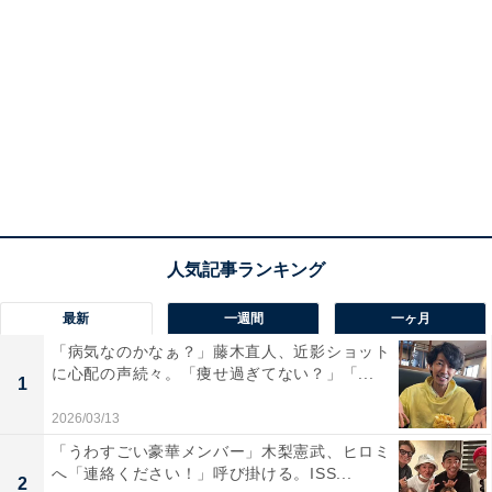
最新
一週間
一ヶ月
「病気なのかなぁ？」藤木直人、近影ショット
に心配の声続々。「痩せ過ぎてない？」「...
1
2026/03/13
「うわすごい豪華メンバー」木梨憲武、ヒロミ
へ「連絡ください！」呼び掛ける。ISS...
2