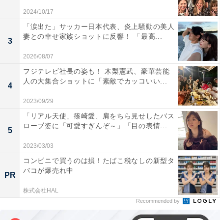
2024/10/17
「涙出た」サッカー日本代表、炎上騒動の美人
妻との幸せ家族ショットに反響！ 「最高...
3
2026/08/07
フジテレビ社長の姿も！ 木梨憲武、豪華芸能
人の大集合ショットに「素敵でカッコいい...
4
2023/09/29
「リアル天使」篠崎愛、肩をちら見せしたバス
ローブ姿に「可愛すぎんぞ～」「目の表情...
5
2023/03/03
コンビニで買うのは損！たばこ税なしの新型タ
バコが爆売れ中
PR
株式会社HAL
Recommended by