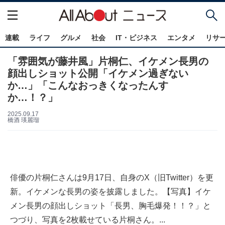
連載
ライフ
グルメ
社会
IT・ビジネス
エンタメ
リサ
「雰囲気が藤井風」片桐仁、イケメン長男の
顔出しショット公開「イケメン過ぎない
か…」「こんなおっきくなったんす
か…！？」
2025.09.17
橋酒 瑛麗瑠
俳優の片桐仁さんは9月17日、自身のX（旧Twitter）を更
新。イケメンな長男の姿を披露しました。【写真】イケ
メン長男の顔出しショット「長男、胸毛爆発！！？」と
つづり、写真を2枚載せている片桐さん。...