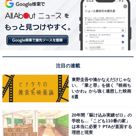
注目の連載
東野圭吾や湊かなえだけじゃな
い、「業と罪」を描く『映画ち
いかわ』から強く連想した映画
8選
20年間「駆け込み実績ゼロ」の
学校も…「こども110番の家」
は本当に必要？ PTAが直面する
理想と現実