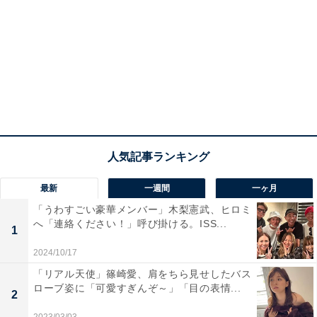
最新
一週間
一ヶ月
「うわすごい豪華メンバー」木梨憲武、ヒロミ
へ「連絡ください！」呼び掛ける。ISS...
1
2024/10/17
「リアル天使」篠崎愛、肩をちら見せしたバス
ローブ姿に「可愛すぎんぞ～」「目の表情...
2