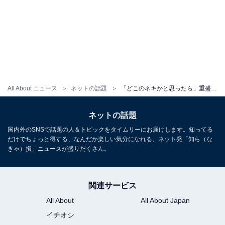
All About ニュース
ネットの話題
「どこのネキかと思ったら」重盛さと美、ギャルに変身！ 「ビジュ良すぎ」「どタイプ過ぎてもう」
ネットの話題
国内外のSNSで話題の人＆トピックをタイムリーにお届けします。知ってる
だけでちょっと得する、なんだか楽しい気分になれる、ネット発「知ら（な
きゃ）損」ニュースが盛りだくさん。
関連サービス
All About
All About Japan
イチオシ