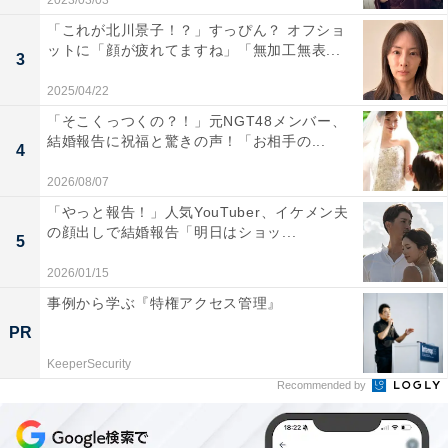
2023/03/03
「これが北川景子！？」すっぴん？ オフショ
ットに「顔が疲れてますね」「無加工無表...
3
2025/04/22
「そこくっつくの？！」元NGT48メンバー、
結婚報告に祝福と驚きの声！「お相手の...
4
2026/08/07
「やっと報告！」人気YouTuber、イケメン夫
の顔出しで結婚報告「明日はショッ...
5
2026/01/15
事例から学ぶ『特権アクセス管理』
PR
KeeperSecurity
Recommended by