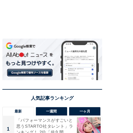
最新
一週間
一ヶ月
「パフォーマンスがすごいと
「癒し系
思うSTARTO社タレント」ラ
タレント
1
1
ンキング！ 2位「佐久間...
「井ノ原