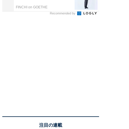
FINCHI on GOETHE
FINCHI o
Recommended by
注目の連載