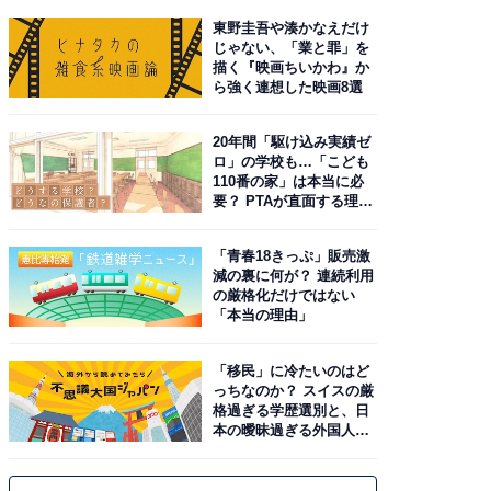
東野圭吾や湊かなえだけ
じゃない、「業と罪」を
描く『映画ちいかわ』か
ら強く連想した映画8選
20年間「駆け込み実績ゼ
ロ」の学校も…「こども
110番の家」は本当に必
要？ PTAが直面する理想
と現実
「青春18きっぷ」販売激
減の裏に何が？ 連続利用
の厳格化だけではない
「本当の理由」
「移民」に冷たいのはど
っちなのか？ スイスの厳
格過ぎる学歴選別と、日
本の曖昧過ぎる外国人政
策