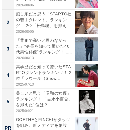
2026/08/06
2026/08/0
癒し系だと思う「STARTO社
癒し系だ
の若手タレント」ランキン
の若手
2
2
グ！ 2位「松島聡」を抑え...
グ！ 2
2026/08/05
2026/08/0
「背まで高いと思わなかっ
ギャップ
た」“身長を知って驚いた40
RTO社
3
3
代男性俳優”ランキング！ 1...
キング！
2026/06/13
2026/08/0
高学歴だと知って驚いたSTA
「世界で
RTOタレントランキング！ 2
ARTO
4
4
位「ラウール（Snow...
グ！ 2
2025/07/13
2026/08/0
美しいと思う「昭和の女優」
身長を知
ランキング！ 「吉永小百合」
性俳優」
5
5
を抑えた1位は？
「鈴木
倒...
2025/04/21
2026/08/0
GOETHEとFINCHIがタッグ
GOETH
を組み、新メディアを創設
を組み
PR
PR