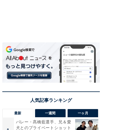
最新
一週間
一ヶ月
バレー・髙橋藍選手、兄＆愛
「え、
犬とのプライベートショット
芸人、2