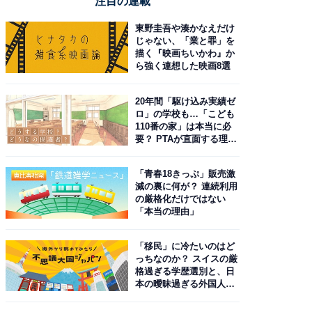
注目の連載
東野圭吾や湊かなえだけ
じゃない、「業と罪」を
描く『映画ちいかわ』か
ら強く連想した映画8選
20年間「駆け込み実績ゼ
ロ」の学校も…「こども
110番の家」は本当に必
要？ PTAが直面する理想
と現実
「青春18きっぷ」販売激
減の裏に何が？ 連続利用
の厳格化だけではない
「本当の理由」
「移民」に冷たいのはど
っちなのか？ スイスの厳
格過ぎる学歴選別と、日
本の曖昧過ぎる外国人政
策