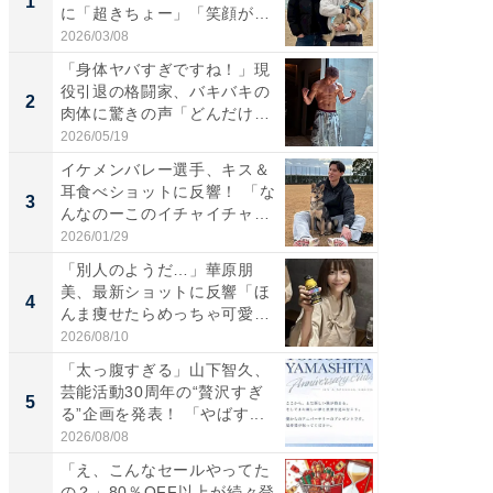
1
1
に「超きちょー」「笑顔が見
エットに
れ...
2026/03/08
2026/08/0
「身体ヤバすぎですね！」現
「脳がバ
役引退の格闘家、バキバキの
装姿が話
2
2
肉体に驚きの声「どんだけ良
のお父さ
い...
2026/05/19
2026/08/0
イケメンバレー選手、キス＆
「急に
耳食べショットに反響！ 「な
る」広
3
3
んなのーこのイチャイチャ
ョット
感...
た」の..
2026/01/29
2026/08/0
「別人のようだ…」華原朋
「ポケ
美、最新ショットに反響「ほ
タレント
4
4
んま痩せたらめっちゃ可愛い
トに反響
なる...
2026/08/10
2026/08/0
「太っ腹すぎる」山下智久、
「ユメ
芸能活動30周年の“贅沢すぎ
浦太陽、
5
5
る”企画を発表！ 「やばす...
戦する姿
2026/08/08
2026/08/0
「え、こんなセールやってた
「え、
の？」80％OFF以上が続々登
の？」8