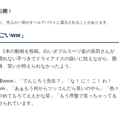
公開！
り、売上の一部がオールアバウトに還元されることがあります。
ごいww」
、1本の動画を投稿。白いダブルスーツ姿の長田さんが
慣れない手つきでドライアイスの扱いに怯えながら、懸
身、笑いが抑えられなかったよう。
www」「でんじろう先生？」「な！ に！ こ！ れ！
ww」「あぁもう何からツッコんだら良いのやら」「色々
やめてもろてええかな笑」「もう序盤で笑っちゃってる
せられています。