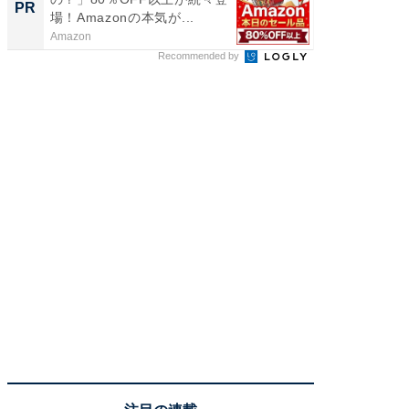
PR
PR
場！Amazonの本気が...
場！Ama
Amazon
Amazon
Recommended by