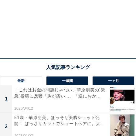
最新
一週間
一ヶ月
「これはお金の問題じゃない」華原朋美の“緊
急”投稿に反響「胸が痛い…」「逆におか...
1
2026/04/12
51歳・華原朋美、ほっそり美脚ショット公
開！ ばっさりカットでショートヘアに。大...
2