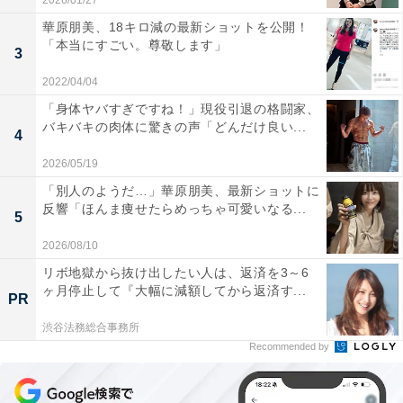
2026/01/27
華原朋美、18キロ減の最新ショットを公開！
「本当にすごい。尊敬します」
3
2022/04/04
「身体ヤバすぎですね！」現役引退の格闘家、
バキバキの肉体に驚きの声「どんだけ良い...
4
2026/05/19
「別人のようだ…」華原朋美、最新ショットに
反響「ほんま痩せたらめっちゃ可愛いなる...
5
2026/08/10
リボ地獄から抜け出したい人は、返済を3～6
ヶ月停止して『大幅に減額してから返済す...
PR
渋谷法務総合事務所
Recommended by