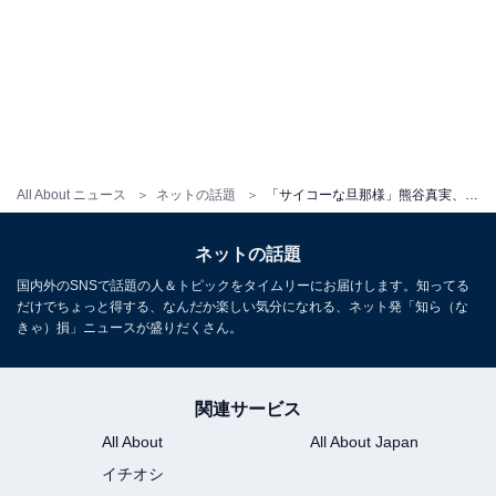
All About ニュース
ネットの話題
「サイコーな旦那様」熊谷真実、夫から送られた“のろけ”写真に「愛されてますね〜」「愛しか勝たん」の声！
ネットの話題
国内外のSNSで話題の人＆トピックをタイムリーにお届けします。知ってる
だけでちょっと得する、なんだか楽しい気分になれる、ネット発「知ら（な
きゃ）損」ニュースが盛りだくさん。
関連サービス
All About
All About Japan
イチオシ