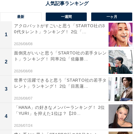
最新
一週間
一ヶ月
アクロバットがすごいと思う「STARTO社の3
0代タレント」ランキング！ 2位「...
1
2026/08/08
面倒見がいいと思う「STARTO社の若手タレン
ト」ランキング！ 同率2位「佐藤勝...
2
2026/08/08
世界で活躍できると思う「STARTO社の若手タ
1位：iPhone 17／133票
レント」ランキング！ 2位「目黒蓮...
3
2026/08/07
1位には、シリーズのスタンダードモデルである
「HANA」の好きなメンバーランキング！ 2位
「iPhone 17」が選ばれました。
「YURI」を抑えた1位は？【20...
4
デザイン刷新やカメラ性能の進化、省電力性能の向上な
2026/07/24