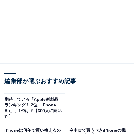
※本記事で紹介している商品の購入やサービスの利用により、売上の一部が
オールアバウトに還元されることがあります。
2位：iPhone Air／78票
2位には新シリーズ「iPhone Air」がランクインしまし
た。
新たに登場が期待されている「iPhone Air」は、軽量・
薄型設計がうわさされるモデル。より手に取りやすく、
持ち運びしやすいサイズ感に注目が集まっています。
編集部が選ぶおすすめ記事
回答者からは「軽量ではあるけれど、中身の性能がproと
期待している「Apple新製品」
どれくらい変わるのか気になるから」（20代男性／東京
ランキング！ 2位「iPhone
都）、「iPhone史上最薄と言われているので期待してい
Air」、1位は？【300人に聞い
た】
る」（30代男性／千葉県）、「薄くてポケットに入れて
も邪魔にならなそうで、持ち運びに便利だと思う。壊れ
iPhoneは何年で買い換えるの
今中古で買うべきiPhoneの機