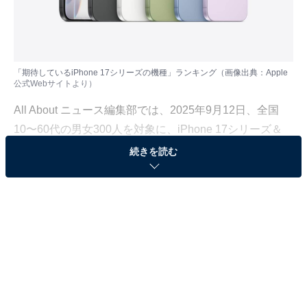
「期待しているiPhone 17シリーズの機種」ランキング（画像出典：Apple
公式Webサイトより）
All About ニュース編集部では、2025年9月12日、全国
10〜60代の男女300人を対象に、iPhone 17シリーズ＆
Apple新製品に関するアンケートを実施しました。
続きを読む
その中から、「期待しているiPhone 17シリーズの機
種」ランキングの結果をご紹介します。さらに、調査で
判明した結果について「All About」インターネットサー
ビスガイドのばんかさんに解説してもらいました。
＞4位までの全ランキング結果を見る