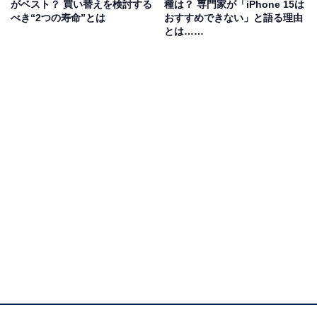
にくい点も期待している」（20代女性／千葉県）といっ
がベスト？ 買い替えを検討する
種は？ 専門家が「iPhone 15は
べき“2つの寿命”とは
おすすめできない」と語る理由
た声が集まりました。
とは……
Apple iPhone Air 1TB (SIMフリー)：史上最薄の
iPhone、最大120HzのProMotionを採用した6.5インチデ
ィスプレイ、パワフルなA19 Proチップ、センターフレー
ムフロントカメラ、一日中使えるバッテリー；ライトゴー
ルド
Amazonで見る