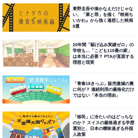
ルフィーを一段とスマートに撮れるセンターフレームフロ
ントカメラ、向上した耐擦傷性能、一日中使えるバッテリ
東野圭吾や湊かなえだけじゃな
ー；ブラック
い、「業と罪」を描く『映画ち
いかわ』から強く連想した映画
Amazonで見る
8選
20年間「駆け込み実績ゼロ」の
学校も…「こども110番の家」
は本当に必要？ PTAが直面する
理想と現実
「青春18きっぷ」販売激減の裏
に何が？ 連続利用の厳格化だけ
ではない「本当の理由」
「移民」に冷たいのはどっちな
のか？ スイスの厳格過ぎる学歴
選別と、日本の曖昧過ぎる外国
人政策