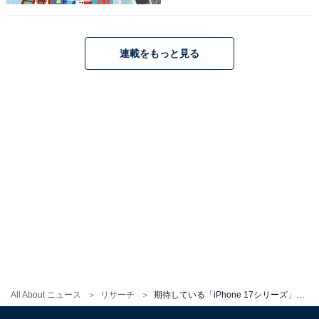
専門家は結果をこう見る！
連載をもっと見る
今回の調査結果について、「All About」インターネット
サービスガイドのばんかさんに解説してもらいました。
ばんかさんのコメント
iPhone 17は、今までProモデルでしか採用されていなか
った技術が、無印ながらも採用されるようになったこと
で、高いコストパフォーマンスを感じられるようになり
ました。
例えば、ProMotionテクノロジーが採用され、最大120Hz
のリフレッシュレートに対応。これにより、今まで以上
に滑らかな画面が楽しめます。カメラも、望遠レンズこ
All About ニュース
リサーチ
期待している「iPhone 17シリーズ」ランキング！ 2位「iPhone Air」、1位は？【300人調査】
そありませんが、超広角撮影が48MPに対応したこと