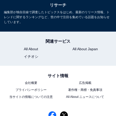
で、より幅広い表現が可能になりました。
リサーチ
編集部が独自目線で調査したトピックスをはじめ、最新のリリース情報、ト
また、今回はじめて公開された「進化したフロントカメ
レンドに関するランキングなど、世の中で注目を集めている話題をお知らせ
ラ」や、最新の「A19チップ」にも対応。バッテリーの
しています。
持ちも良くなり、例年以上に躍進した印象を持ちます。
関連サービス
一方のiPhone Air。こちらは高い話題性とは裏腹に、ま
All About
All About Japan
だまだ未知数な部分が多く残るモデル。「iPhone 17
イチオシ
Air」といった形でナンバリングせず、「iPhone Air」と
いう独立した新しいiPhoneとしてリリースしているた
め、Appleとしても挑戦的な機種なのだと思います。
サイト情報
会社概要
広告掲載
目に見えるスペックと価格だけでみても、きっとこの機
プライバシーポリシー
著作権・商標・免責事項
種の魅力は分かりません。実際に使ってみて初めて感じ
当サイトの情報についての注意
All About ニュースについて
られる「体験価値」こそがiPhone Airの神髄かと思うの
で、販売後にどのようなコメントが集まるか楽しみで