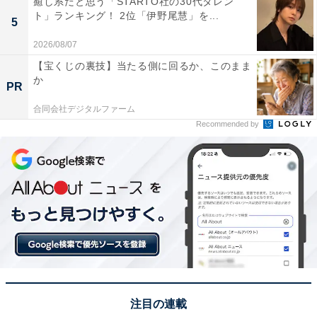
どが期待され、幅広いユーザーに注目されています。
癒し系だと思う「STARTO社の30代タレン
ト」ランキング！ 2位「伊野尾慧」を...
5
回答者からは「バッテリーの持ちに期待したいです」
2026/08/07
（40代男性／福岡県）、「カメラ撮影の際に、インカメ
【宝くじの裏技】当たる側に回るか、このまま
ラとアウトカメラを同時に使用できるという部分は便利
か
PR
かと思います」（40代男性／東京都）、「公式サイトに
合同会社デジタルファーム
てバッテリーに力を入れているとのことなのでそこに期
Recommended by
待しています」（20代男性／岡山県）といった声が集ま
りました。
Apple iPhone 17 256GB (SIMフリー)：ProMotionを採
注目の連載
用した6.3インチディスプレイ、A19チップ、グループセ