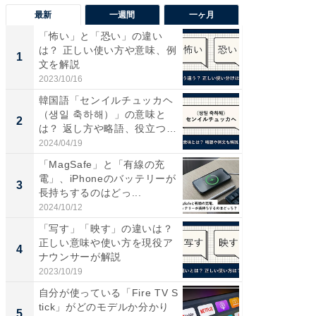
最新
一週間
一ヶ月
「怖い」と「恐い」の違い
【兵庫
は？ 正しい使い方や意味、例
ーメン
1
1
文を解説
再現した
道...
2023/10/16
2026/08/0
韓国語「センイルチュッカヘ
【三重
（생일 축하해）」の意味と
の直営
2
2
は？ 返し方や略語、役立つ
ダ大判焼
例...
伊...
2024/04/19
2026/08/0
「MagSafe」と「有線の充
【千葉県
電」、iPhoneのバッテリーが
級マー
3
3
長持ちするのはどっ...
ノベし
ー...
2024/10/12
2026/08/0
「写す」「映す」の違いは？
ステラ
正しい意味や使い方を現役ア
詰め放題
4
4
ナウンサーが解説
00円で「
2023/10/19
2026/08/0
自分が使っている「Fire TV S
立山連
tick」がどのモデルか分かり
風呂に、
5
5