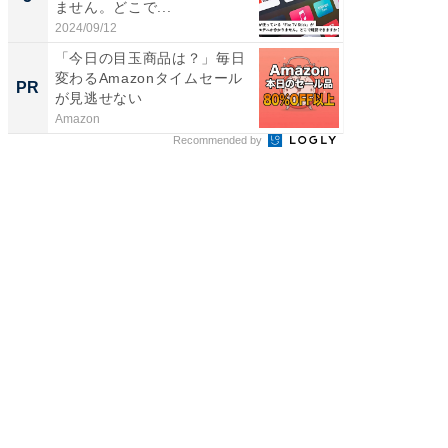
ません。どこで...
層水風
帰...
2024/09/12
2026/08/0
「今日の目玉商品は？」毎日
【見城徹
変わるAmazonタイムセール
も変わ
PR
PR
が見逃せない
Amazon
FINCHI o
Recommended by