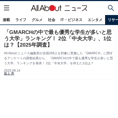
連載
ライフ
グルメ
社会
IT・ビジネス
エンタメ
リサ
「GMARCHの中で最も優秀な学生が多いと思
う大学」ランキング！ 2位「中央大学」、1位
は？【2025年調査】
All About ニュース編集部が全国289人を対象に実施した「GMARCH」に関す
るアンケートの調査結果から、「GMARCHの中で最も優秀な学生が多いと思
う大学」ランキングを発表！ 2位「中央大学」を抑えた1位は？
2025.09.14
坂上 恵