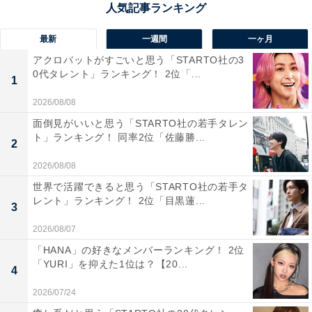
法学部など幅広い分野で毎年難関資格や国家試験の合格
者を多数輩出しています。大手企業への就職支援やキャ
最新
一週間
一ヶ月
リア教育に注力している点も魅力です。
アクロバットがすごいと思う「STARTO社の3
0代タレント」ランキング！ 2位「...
1
回答者からは「私立大学の中でも難関大学として知れて
2026/08/08
いる上に、幅広い教育の場を提供しているため」（60代
面倒見がいいと思う「STARTO社の若手タレン
女性／静岡県）、「早慶に迫る勢いがあるから」（60代
ト」ランキング！ 同率2位「佐藤勝...
2
男性／山口県）、「GMARCHのなかで最も入学が難しい
2026/08/08
のが明治」（30代男性／埼玉県）といった声が集まりま
世界で活躍できると思う「STARTO社の若手タ
した。
レント」ランキング！ 2位「目黒蓮...
3
※回答者からのコメントは原文ママです
2026/08/07
「HANA」の好きなメンバーランキング！ 2位
「YURI」を抑えた1位は？【20...
4
この記事の執筆者：
坂上 恵
2026/07/24