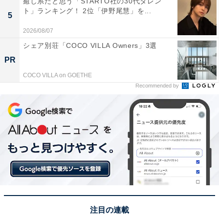
癒し系だと思う「STARTO社の30代タレン
All About ニュースの編集者。オールアバウトに入社後、SNSトレン
ト」ランキング！ 2位「伊野尾慧」を...
5
ドにフォーカスした記事執筆やSEOライティングの経験を経て、の
ちにAll About ニュースチームのメンバーに加入。現在は旅行・カル
...続きを読む
2026/08/07
チャー・エンタメなどを中心に企画編集を担当。東京都出身。居酒
シェア別荘「COCO VILLA Owners」3選
屋巡りとスポーツ観戦が生きがい。
PR
次ページ
6位までのランキング結果を見る
COCO VILLA on GOETHE
Recommended by
注目の連載