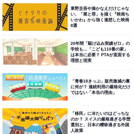
東野圭吾や湊かなえだけじゃな
い、「業と罪」を描く『映画ち
いかわ』から強く連想した映画
8選
こちらもおすすめ
「GMARCHの中で最も知名度が高いと思う大
学」ランキング！ 2位「明治大学」、1位は？
20年間「駆け込み実績ゼロ」の
【2025年調査】
学校も…「こども110番の家」
は本当に必要？ PTAが直面する
理想と現実
「青春18きっぷ」販売激減の裏
に何が？ 連続利用の厳格化だけ
ではない「本当の理由」
1
2
「移民」に冷たいのはどっちな
のか？ スイスの厳格過ぎる学歴
選別と、日本の曖昧過ぎる外国
人政策