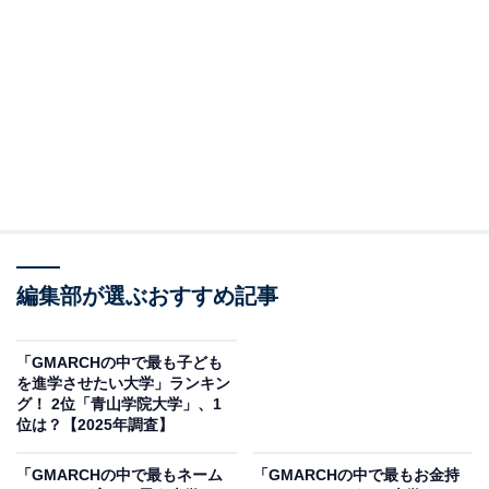
＞6位までの全ランキング結果を見る
2位：中央大学／61票
法学部をはじめ、法律・政治・経済など社会科学系に強
みをもつ中央大学。特に法学部は「司法試験の中央」と
称されるほど伝統と実績があり、弁護士や裁判官、国家
公務員総合職などの難関試験で毎年多くの合格者を輩出
しています。
編集部が選ぶおすすめ記事
回答者からは「司法試験や公務員試験に強い法学部を中
心に優秀なイメージ」（20代女性／東京都）、「法学部
「GMARCHの中で最も子ども
を進学させたい大学」ランキン
が有名で、他にも資格や公務員試験などに多数合格して
グ！ 2位「青山学院大学」、1
いる」（20代男性／神奈川県）、「法学部に限れば早慶
位は？【2025年調査】
と変わらないと思う」（30代女性／東京都）といった声
「GMARCHの中で最もネーム
「GMARCHの中で最もお金持
が集まりました。