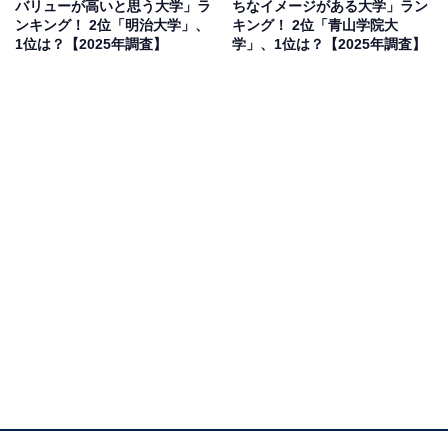
バリューが高いと思う大学」ラ
ちなイメージがある大学」ラン
ンキング！ 2位「明治大学」、
キング！ 2位「青山学院大
1位は？【2025年調査】
学」、1位は？【2025年調査】
1位：明治大学／111票
知名度・進学実績・就職力ともに高い評価を受ける明治
大学。10学部を擁し、文学部・政治経済学部・商学部・