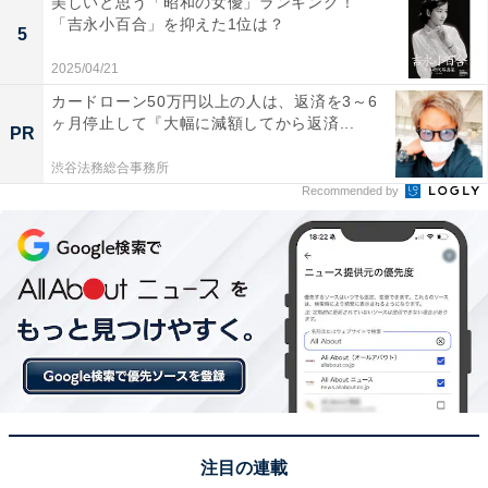
美しいと思う「昭和の女優」ランキング！
どのコメントが寄せられていました。
「吉永小百合」を抑えた1位は？
5
2025/04/21
※回答コメントは原文ママです
カードローン50万円以上の人は、返済を3～6
ヶ月停止して『大幅に減額してから返済...
PR
この記事の執筆者：
田中 寛大
渋谷法務総合事務所
Recommended by
一橋大学大学院社会学研究科修了後、国の所管法人に入職。地方公
共団体の情報化支援や広報を担当。2019年に株式会社アマノートを
設立し、現在はWebメディアや選書サービスの運営、SEO業務に従
...続きを読む
事。年間3,000本以上のコンテンツ制作に携わる。
10位までの全ランキング結果を見
次ページ
る
注目の連載