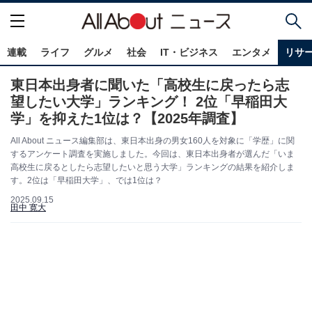
連載
ライフ
グルメ
社会
IT・ビジネス
エンタメ
リサ
東日本出身者に聞いた「高校生に戻ったら志
望したい大学」ランキング！ 2位「早稲田大
学」を抑えた1位は？【2025年調査】
All About ニュース編集部は、東日本出身の男女160人を対象に「学歴」に関
するアンケート調査を実施しました。今回は、東日本出身者が選んだ「いま
高校生に戻るとしたら志望したいと思う大学」ランキングの結果を紹介しま
す。2位は「早稲田大学」、では1位は？
2025.09.15
田中 寛大