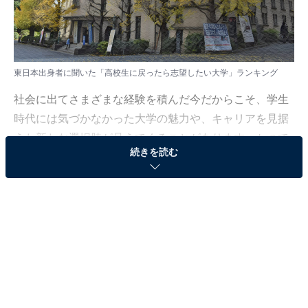
東日本出身者に聞いた「高校生に戻ったら志望したい大学」ランキング
社会に出てさまざまな経験を積んだ今だからこそ、学生
時代には気づかなかった大学の魅力や、キャリアを見据
えた新たな選択肢が見えてくることがあります。かつて
続きを読む
憧れていた志望校とは異なる答えが浮かび上がる人も少
なくないでしょう。
All About ニュース編集部では、東日本出身の10〜70代の
男女160人を対象に「学歴」に関するアンケート調査を
実施しました。この記事では、「いま高校生に戻るとし
たら、志望したいと思う大学」についてのランキング結
果を紹介します。