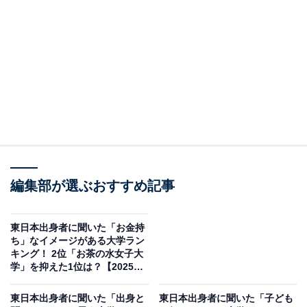
＞10位までの全ランキング結果
※本調査は東日本出身者160人を対象に実施したもの
で、結果は回答者の意見を集計したものであり、全体の
意見を断定的に示すものではありません
2位：早稲田大学／23票
2位は「早稲田大学」でした。高校時代に憧れていたも
編集部が選ぶおすすめ記事
のの、当時は手が届かなかった大学として挙げる声が多
く見られました。自由で多様性に富んだ校風の中で、充
東日本出身者に聞いた「お金持
実したキャンパスライフを送りたいという思いがうかが
ち」なイメージがある大学ラン
キング！ 2位「お茶の水女子大
えます。「もう一度挑戦できるなら」という気持ちが多
学」を抑えた1位は？【2025年
くの票を集めたようです。
調査】
東日本出身者に聞いた「出身と
東日本出身者に聞いた「子ども