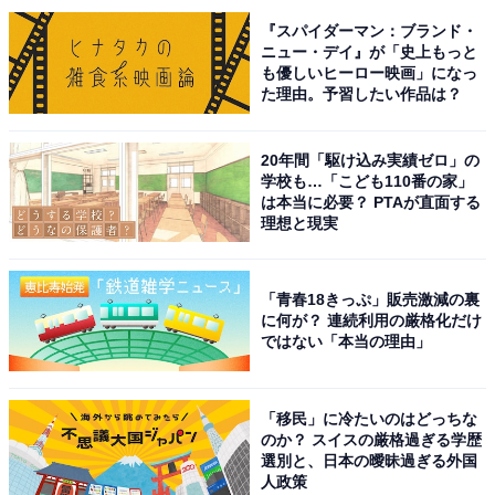
『スパイダーマン：ブランド・
ニュー・デイ』が「史上もっと
も優しいヒーロー映画」になっ
た理由。予習したい作品は？
20年間「駆け込み実績ゼロ」の
学校も…「こども110番の家」
は本当に必要？ PTAが直面する
理想と現実
「青春18きっぷ」販売激減の裏
に何が？ 連続利用の厳格化だけ
こちらもおすすめ
ではない「本当の理由」
東日本出身者に聞いた「子どものパートナーだ
ったらうれしい」と思う相手の出身大学ランキ
ング！ 2位「慶應義塾大学」、1位は？
「移民」に冷たいのはどっちな
のか？ スイスの厳格過ぎる学歴
選別と、日本の曖昧過ぎる外国
人政策