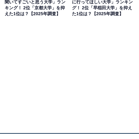
聞いてすごいと思う大学」ラン
に行ってほしい大学」ランキン
回答者からは「野球をしていたため、東京六大学には多
キング！ 2位「京都大学」を抑
グ！ 2位「早稲田大学」を抑え
少の憧れがある」（40代男性／群馬県）、「地元を出た
えた1位は？【2025年調査】
た1位は？【2025年調査】
かったし、東京の有名大学に通ってみたかったから」
（20代女性／青森県）、「頭が良いとされている大学へ
進学したい」（40代女性／東京都）などのコメントが寄
せられていました。