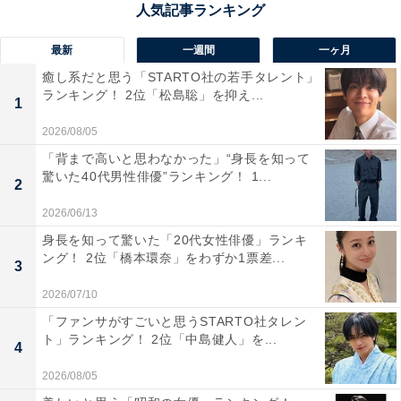
最新
一週間
一ヶ月
1位：東京大学／30票
癒し系だと思う「STARTO社の若手タレント」
ランキング！ 2位「松島聡」を抑え...
1
1位は「東京大学」でした。「日本一の大学」で学びた
2026/08/05
いという純粋な知的好奇心や、自分の限界に挑戦したい
「背まで高いと思わなかった」“身長を知って
という声が目立ちました。それに加え、社会に出てから
驚いた40代男性俳優”ランキング！ 1...
2
学歴の重要性を実感し、就職や将来のために後悔のない
選択をしたいという、現実的な視点からの支持も集まる
2026/06/13
結果となりました。
身長を知って驚いた「20代女性俳優」ランキ
ング！ 2位「橋本環奈」をわずか1票差...
3
回答者からは「もっとお勉強をすればよかったです」
2026/07/10
（40代女性／神奈川県）、「就職氷河期世代でろくな仕
「ファンサがすごいと思うSTARTO社タレン
事をやって来なかったけど東大に行けば 一流企業に勤め
ト」ランキング！ 2位「中島健人」を...
4
られると思うから」（40代男性／北海道）、「色々と戦
2026/08/05
略を立てる時間も楽しめそう」（40代女性／福島県）な